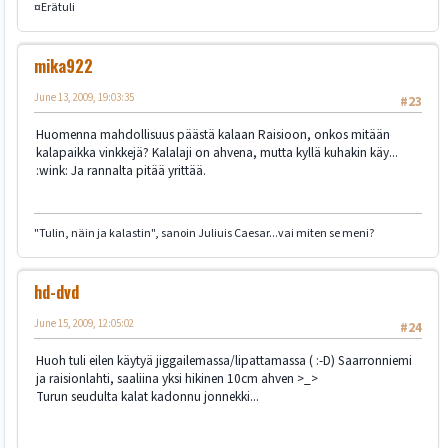
¤Erätuli
mika922
June 13, 2009, 19:03:35
#23
Huomenna mahdollisuus päästä kalaan Raisioon, onkos mitään
kalapaikka vinkkejä? Kalalaji on ahvena, mutta kyllä kuhakin käy...
:wink: Ja rannalta pitää yrittää.
"Tulin, näin ja kalastin", sanoin Juliuis Caesar...vai miten se meni?
hd-dvd
June 15, 2009, 12:05:02
#24
Huoh tuli eilen käytyä jiggailemassa/lipattamassa ( :-D) Saarronniemi
ja raisionlahti, saaliina yksi hikinen 10cm ahven >_>
Turun seudulta kalat kadonnu jonnekki...