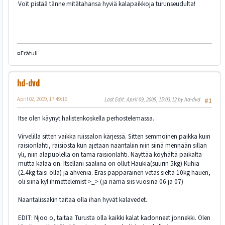
Voit pistää tänne mitätahansa hyviä kalapaikkoja turunseudulta!
¤Erätuli
hd-dvd
April 02, 2009, 17:49:16
Last Edit
: April 09, 2009, 15:03:12 by hd-dvd
#1
Itse olen käynyt halistenkoskella perhostelemassa.
Virvelilla sitten vaikka ruissalon kärjessä. Sitten semmoinen paikka kuin
raisionlahti, raisiosta kun ajetaan naantaliin niin siinä mennään sillan
yli, niin alapuolella on tämä raisionlahti. Näyttää köyhältä paikalta
mutta kalaa on. Itselläni saaliina on ollut Haukia(suurin 5kg) Kuhia
(2.4kg taisi olla) ja ahvenia. Eräs papparainen vetäs sieltä 10kg hauen,
oli siinä kyl ihmettelemist >_> (ja nämä siis vuosina 06 ja 07)
Naantalissakin taitaa olla ihan hyvät kalavedet.
EDIT: Njoo o, taitaa Turusta olla kaikki kalat kadonneet jonnekki. Olen