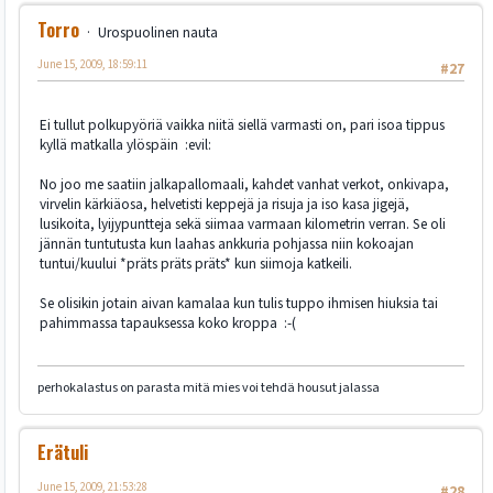
Torro
Urospuolinen nauta
June 15, 2009, 18:59:11
#27
Ei tullut polkupyöriä vaikka niitä siellä varmasti on, pari isoa tippus
kyllä matkalla ylöspäin :evil:
No joo me saatiin jalkapallomaali, kahdet vanhat verkot, onkivapa,
virvelin kärkiäosa, helvetisti keppejä ja risuja ja iso kasa jigejä,
lusikoita, lyijypuntteja sekä siimaa varmaan kilometrin verran. Se oli
jännän tuntutusta kun laahas ankkuria pohjassa niin kokoajan
tuntui/kuului *präts präts präts* kun siimoja katkeili.
Se olisikin jotain aivan kamalaa kun tulis tuppo ihmisen hiuksia tai
pahimmassa tapauksessa koko kroppa :-(
perhokalastus on parasta mitä mies voi tehdä housut jalassa
Erätuli
June 15, 2009, 21:53:28
#28