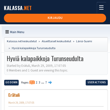
☰
KALASSA
.NET
KIRJAUDU
Main Menu
Kalassa.net keskustelut
Alueittaiset keskustelut
Länsi-Suomi
►
►
Hyviä kalapaikkoja Turunseudulta
►
Hyviä kalapaikkoja Turunseudulta
Started by Erätuli, March 29, 2009, 17:07:05
0 Members and 1 Guest are viewing this topic.
2
3
...
7
GO DOWN
Pages
1
USER ACTIONS
Erätuli
March 29, 2009, 17:07:05