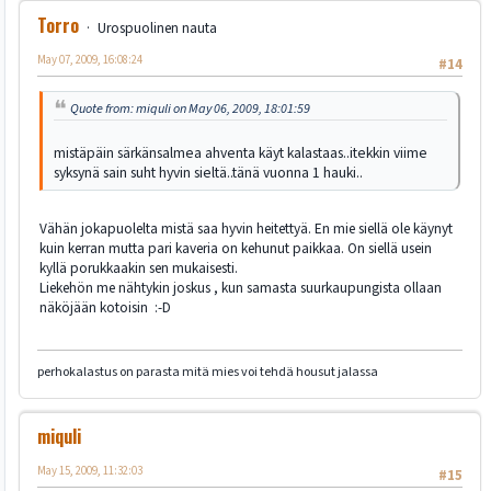
Torro
Urospuolinen nauta
May 07, 2009, 16:08:24
#14
Quote from: miquli on May 06, 2009, 18:01:59
mistäpäin särkänsalmea ahventa käyt kalastaas..itekkin viime
syksynä sain suht hyvin sieltä..tänä vuonna 1 hauki..
Vähän jokapuolelta mistä saa hyvin heitettyä. En mie siellä ole käynyt
kuin kerran mutta pari kaveria on kehunut paikkaa. On siellä usein
kyllä porukkaakin sen mukaisesti.
Liekehön me nähtykin joskus , kun samasta suurkaupungista ollaan
näköjään kotoisin :-D
perhokalastus on parasta mitä mies voi tehdä housut jalassa
miquli
May 15, 2009, 11:32:03
#15