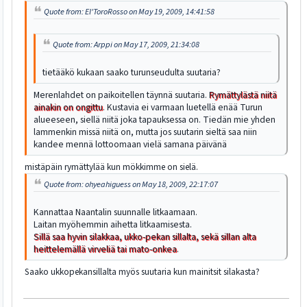
Quote from: El'ToroRosso on May 19, 2009, 14:41:58
Quote from: Arppi on May 17, 2009, 21:34:08
tietääkö kukaan saako turunseudulta suutaria?
Merenlahdet on paikoitellen täynnä suutaria.
Rymättylästä niitä
ainakin on ongittu
. Kustavia ei varmaan luetellä enää Turun
alueeseen, siellä niitä joka tapauksessa on. Tiedän mie yhden
lammenkin missä niitä on, mutta jos suutarin sieltä saa niin
kandee mennä lottoomaan vielä samana päivänä
mistäpäin rymättylää kun mökkimme on sielä.
Quote from: ohyeahiguess on May 18, 2009, 22:17:07
Kannattaa Naantalin suunnalle litkaamaan.
Laitan myöhemmin aihetta litkaamisesta.
Sillä saa hyvin silakkaa, ukko-pekan sillalta, sekä sillan alta
heittelemällä virveliä tai mato-onkea
.
Saako ukkopekansillalta myös suutaria kun mainitsit silakasta?