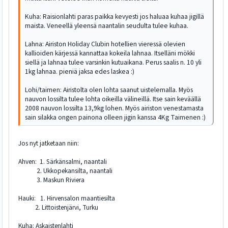
Kuha: Raisionlahti paras paikka kevyesti jos haluaa kuhaa jigillä
maista. Veneellä yleensä naantalin seudulta tulee kuhaa.
Lahna: Airiston Holiday Clubin hotellien vieressä olevien
kallioiden kärjessä kannattaa kokeila lahnaa. Itselläni mökki
siellä ja lahnaa tulee varsinkin kutuaikana. Perus saalis n. 10 yli
1kg lahnaa. pieniä jaksa edes laskea :)
Lohi/taimen: Airistolta olen lohta saanut uistelemalla. Myös
nauvon lossilta tulee lohta oikeilla välineillä. Itse sain keväällä
2008 nauvon lossilta 13,9kg lohen. Myös airiston venestamasta
sain silakka ongen painona olleen jigin kanssa 4Kg Taimenen :)
Jos nyt jatketaan niin:
Ahven: 1. Särkänsalmi, naantali
2. Ukkopekansilta, naantali
3. Maskun Riviera
Hauki: 1. Hirvensalon maantiesilta
2. Littoistenjärvi, Turku
Kuha: Askaistenlahti