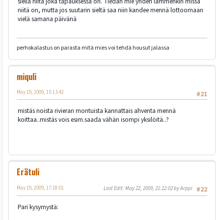
siellä niitä joka tapauksessa on. Tiedän mie yhden lammenkin missä
niitä on, mutta jos suutarin sieltä saa niin kandee mennä lottoomaan
vielä samana päivänä
perhokalastus on parasta mitä mies voi tehdä housut jalassa
miquli
May 19, 2009, 15:13:42
#21
mistäs noista rivieran montuista kannattais ahventa mennä
koittaa..mistäs vois esim.saada vähän isompi yksilöitä..?
Erätuli
May 19, 2009, 17:18:01
Last Edit
: May 22, 2009, 21:22:02 by Arppi
#22
Pari kysymystä: