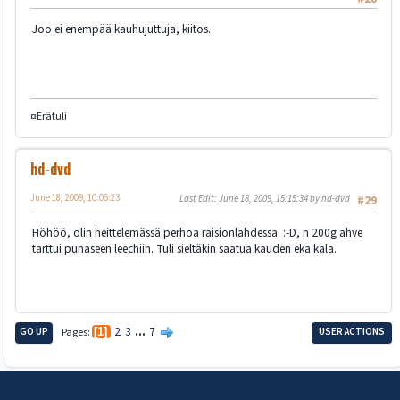
Joo ei enempää kauhujuttuja, kiitos.
¤Erätuli
hd-dvd
June 18, 2009, 10:06:23
Last Edit
: June 18, 2009, 15:15:34 by hd-dvd
#29
Höhöö, olin heittelemässä perhoa raisionlahdessa :-D, n 200g ahve
tarttui punaseen leechiin. Tuli sieltäkin saatua kauden eka kala.
2
3
...
7
GO UP
Pages
1
USER ACTIONS