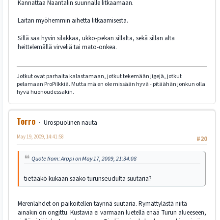
Kannattaa Naantalin suunnalle litkaamaan.
Laitan myöhemmin aihetta litkaamisesta.
Sillä saa hyvin silakkaa, ukko-pekan sillalta, sekä sillan alta
heittelemällä virveliä tai mato-onkea.
Jotkut ovat parhaita kalastamaan, jotkut tekemään jigejä, jotkut
pelamaan ProPilkkiä. Mutta mä en ole missään hyvä - pitäähän jonkun olla
hyvä huonoudessakin.
Torro
Urospuolinen nauta
May 19, 2009, 14:41:58
#20
Quote from: Arppi on May 17, 2009, 21:34:08
tietääkö kukaan saako turunseudulta suutaria?
Merenlahdet on paikoitellen täynnä suutaria. Rymättylästä niitä
ainakin on ongittu. Kustavia ei varmaan luetellä enää Turun alueeseen,