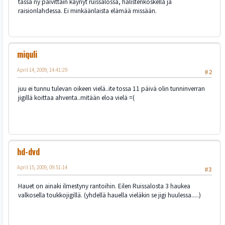
tässä ny päivittäin käynyt ruissalossa, halistenkoskella ja
raisionlahdessa. Ei minkäänlaista elämää missään.
miquli
April 14, 2009, 14:41:29
#2
juu ei tunnu tulevan oikeen vielä..ite tossa 11 päivä olin tunninverran
jigillä koittaa ahventa..mitään eloa vielä =(
hd-dvd
April 15, 2009, 09:51:14
#3
Hauet on ainaki ilmestyny rantoihin. Eilen Ruissalosta 3 haukea
valkosella toukkojigillä. (yhdellä hauella vieläkin se jigi huulessa.....)