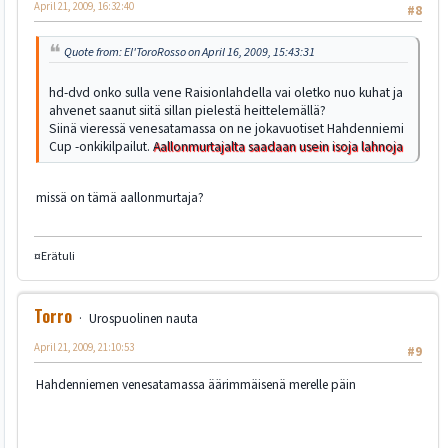
April 21, 2009, 16:32:40
#8
Quote from: El'ToroRosso on April 16, 2009, 15:43:31
hd-dvd onko sulla vene Raisionlahdella vai oletko nuo kuhat ja
ahvenet saanut siitä sillan pielestä heittelemällä?
Siinä vieressä venesatamassa on ne jokavuotiset Hahdenniemi
Cup -onkikilpailut.
Aallonmurtajalta saadaan usein isoja lahnoja
missä on tämä aallonmurtaja?
¤Erätuli
Torro
Urospuolinen nauta
April 21, 2009, 21:10:53
#9
Hahdenniemen venesatamassa äärimmäisenä merelle päin