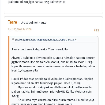
painona olleen jigin kanssa 4Kg Taimenen :)
Torro
Urospuolinen nauta
April 30, 2009, 14:43:06
#12
Quote from: Karhu vaappu on April 30, 2009, 14:23:57
Tässä muutama kalapaikka Turun seudulta.
Ahven: Jos haluaa ahventa niin suuntaa ruissalon saaroniemeen
jigittelemään. Itse sieltä olen saanut joka reissulta. Isoin 1.2kg.
Myös Maskussa on pieniä järviä missä on ahventa todella paljon.
Isoin 1,4kg rivieralta.
Hauki: Pääasiassa paraisilta käyn haukea kalastamassa. Ainakin
kirjasalmen sillan alta tullut isoja paljon. Isoin 8,71 kg.
Myös naantalin ukkopekan sillalta on tullut heittelemällä
paljon haukia. Enimmäkseen pienehköjä (2-4kg yleisin.) isoin
6,5kg.
Kokeilkaa myös ruissalon pikkupukin rantaa. En ole käynyt
mutta Isäni vetelee ihan komeita haukia sieltä.