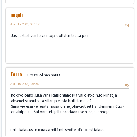
miquli
April 15, 2009, 16:33:21
#4
Just just..ahven havaintoja oottelen täältä päin..=)
Torro
Urospuolinen nauta
April 16, 2009, 15:43:31
#5
hd-dvd onko sulla vene Raisionlahdella vai oletko nuo kuhat ja
ahvenet saanut siitä sillan pielestä heittelemällä?
Siinä vieressä venesatamassa on ne jokavuotiset Hahdenniemi Cup -
onkikilpailut. Aallonmurtajalta saadaan usein isoja lahnoja
perhokalastus on parasta mitä mies voi tehdä housut jalassa