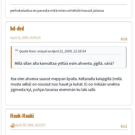
perhokalastus on parasta mitä mies voi tehdä housut jalassa
hd-dvd
April 22, 2009, 16:43:25
#10
Quote from: miquli on April 21, 2009, 12:28:54
Millä sillan alta kannattaa yrittää esim.ahventa..jigillä..väriä?
Itse olen ahvenia saanut meppsin lipalla. Keltaisella kalajigillä (millä
musta selkä) on noussut nuo hauet ja kuhat. Ei oo mikään unelma
jigimesta kyl, pohjas tavaraa enemmän ku laki sallii.
Hauk-Hauki
April 30, 2009, 14:23:57
#11