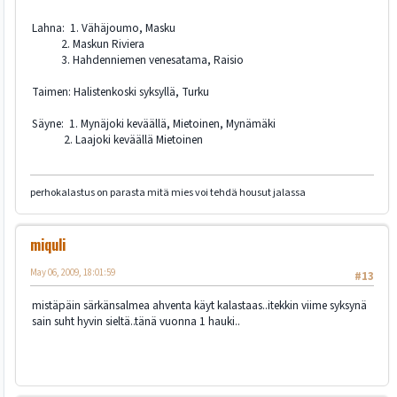
Lahna: 1. Vähäjoumo, Masku
2. Maskun Riviera
3. Hahdenniemen venesatama, Raisio
Taimen: Halistenkoski syksyllä, Turku
Säyne: 1. Mynäjoki keväällä, Mietoinen, Mynämäki
2. Laajoki keväällä Mietoinen
perhokalastus on parasta mitä mies voi tehdä housut jalassa
miquli
May 06, 2009, 18:01:59
#13
mistäpäin särkänsalmea ahventa käyt kalastaas..itekkin viime syksynä
sain suht hyvin sieltä..tänä vuonna 1 hauki..