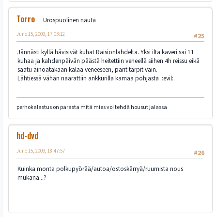
Torro
Urospuolinen nauta
June 15, 2009, 17:03:12
#25
Jännästi kyllä hävisivät kuhat Raisionlahdelta. Yksi ilta kaveri sai 11
kuhaa ja kahdenpäivän päästä heitettiin veneellä siihen 4h reissu eikä
saatu ainoatakaan kalaa veneeseen, parit tärpit vain.
Lähtiessä vähän naarattiin ankkurilla kamaa pohjasta :evil:
perhokalastus on parasta mitä mies voi tehdä housut jalassa
hd-dvd
June 15, 2009, 18:47:57
#26
Kuinka monta polkupyörää/autoa/ostoskärryä/ruumista nous
mukana...?