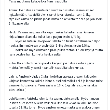
Tässä muutama kalapaikka Turun seudulta.
Ahven: Jos haluaa ahventa niin suuntaa ruissalon saaroniemeen
jigittelemään. Itse sieltä olen saanut joka reissulta. Isoin 1.2kg.
Myös Maskussa on pieniä järviä missä on ahventa todella paljon. Isoin
1,4kg rivieralta.
Hauki: Pääasiassa paraisilta käyn haukea kalastamassa. Ainakin
kirjasalmen sillan alta tullut isoja paljon. Isoin 8,71 kg.
Myös naantalin ukkopekan sillalta on tullut heittelemällä paljon
haukia. Enimmäkseen pienehköjä (2-4kg yleisin.) isoin 6,5kg.
Kokeilkaa myös ruissalon pikkupukin rantaa. En ole käynyt mutta
Isäni vetelee ihan komeita haukia sieltä.
Kuha: Raisionlahti paras paikka kevyesti jos haluaa kuhaa jigillä
maista. Veneellä yleensä naantalin seudulta tulee kuhaa.
Lahna: Airiston Holiday Clubin hotellien vieressä olevien kallioiden
kärjessä kannattaa kokeila lahnaa. Itselläni mökki siellä ja lahnaa tulee
varsinkin kutuaikana. Perus saalis n. 10 yli 1kg lahnaa. pieniä jaksa
edes laskea :)
Lohi/taimen: Airistolta olen lohta saanut uistelemalla. Myös nauvon
lossilta tulee lohta oikeilla välineillä. Itse sain keväällä 2008 nauvon
lossilta 13,9kg lohen. Myös airiston venestamasta sain silakka ongen