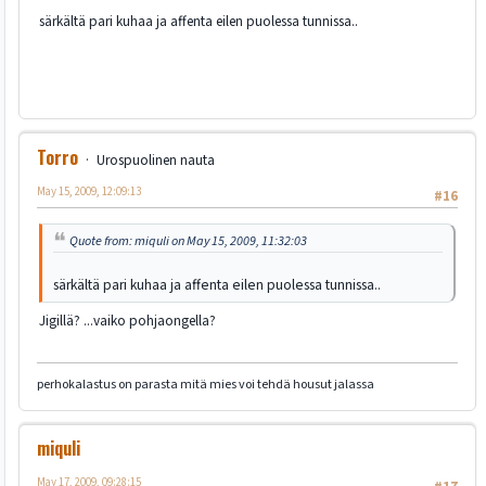
särkältä pari kuhaa ja affenta eilen puolessa tunnissa..
Torro
Urospuolinen nauta
May 15, 2009, 12:09:13
#16
Quote from: miquli on May 15, 2009, 11:32:03
särkältä pari kuhaa ja affenta eilen puolessa tunnissa..
Jigillä? ...vaiko pohjaongella?
perhokalastus on parasta mitä mies voi tehdä housut jalassa
miquli
May 17, 2009, 09:28:15