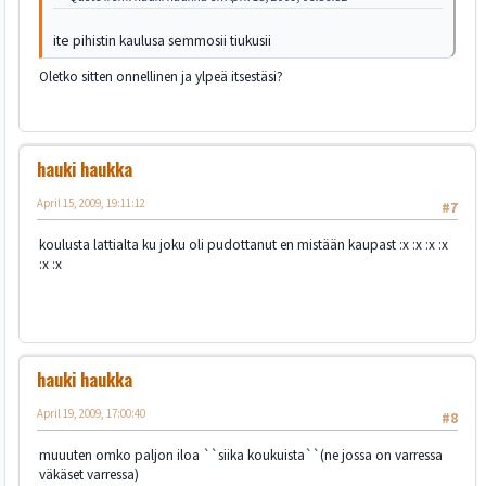
ite pihistin kaulusa semmosii tiukusii
Oletko sitten onnellinen ja ylpeä itsestäsi?
hauki haukka
April 15, 2009, 19:11:12
#7
koulusta lattialta ku joku oli pudottanut en mistään kaupast :x :x :x :x
:x :x
hauki haukka
April 19, 2009, 17:00:40
#8
muuuten omko paljon iloa ``siika koukuista``(ne jossa on varressa
väkäset varressa)