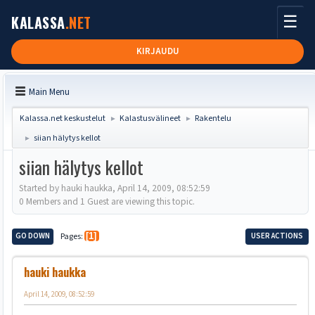
☰
KALASSA
.NET
KIRJAUDU
Main Menu
Kalassa.net keskustelut
Kalastusvälineet
Rakentelu
►
►
siian hälytys kellot
►
siian hälytys kellot
Started by hauki haukka, April 14, 2009, 08:52:59
0 Members and 1 Guest are viewing this topic.
GO DOWN
Pages
1
USER ACTIONS
hauki haukka
April 14, 2009, 08:52:59