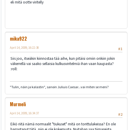
eli mitä ootte viritelly
mika922
April 14, 2009, 16:22:38
#1
Siis joo, itseäkin kiinnostaa tää aihe, kun pitäisi omiin onkiin jokin
väkerrellä vai saako sellaisia kulkusviritelmiä ihan vaan kaupasta?
:roll:
"Tulin, näin ja kalastin", sanoin Juliuis Caesar...vai miten se meni?
Murmeli
April 14, 2009, 16:34:37
#2
Eikö riitä nämä normaalit "tiukuset" mitä on tonttulakeissa? En ole
harrastanut tätä, niin ei ole kokemusta. Nuitahan saa tiimareista