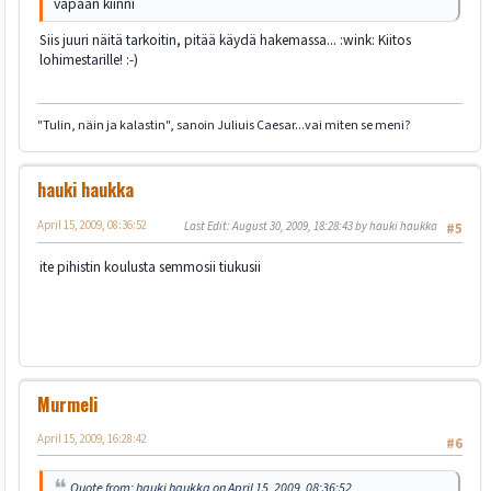
vapaan kiinni
Siis juuri näitä tarkoitin, pitää käydä hakemassa... :wink: Kiitos
lohimestarille! :-)
"Tulin, näin ja kalastin", sanoin Juliuis Caesar...vai miten se meni?
hauki haukka
April 15, 2009, 08:36:52
Last Edit
: August 30, 2009, 18:28:43 by hauki haukka
#5
ite pihistin koulusta semmosii tiukusii
Murmeli
April 15, 2009, 16:28:42
#6
Quote from: hauki haukka on April 15, 2009, 08:36:52