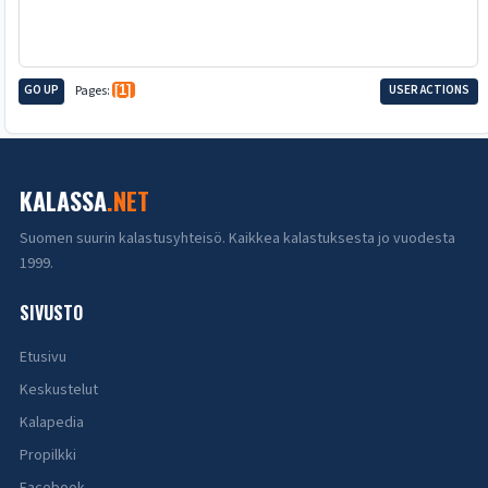
GO UP
Pages
1
USER ACTIONS
KALASSA
.NET
Suomen suurin kalastusyhteisö. Kaikkea kalastuksesta jo vuodesta
1999.
SIVUSTO
Etusivu
Keskustelut
Kalapedia
Propilkki