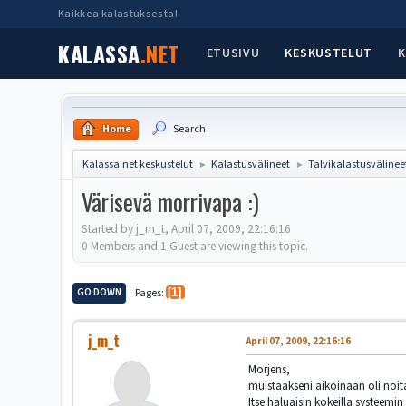
Kaikkea kalastuksesta!
KALASSA
.NET
ETUSIVU
KESKUSTELUT
K
Home
Search
Kalassa.net keskustelut
Kalastusvälineet
Talvikalastusvälinee
►
►
Värisevä morrivapa :)
Started by j_m_t, April 07, 2009, 22:16:16
0 Members and 1 Guest are viewing this topic.
GO DOWN
Pages
1
j_m_t
April 07, 2009, 22:16:16
Morjens,
muistaakseni aikoinaan oli noit
Itse haluaisin kokeilla systeemi