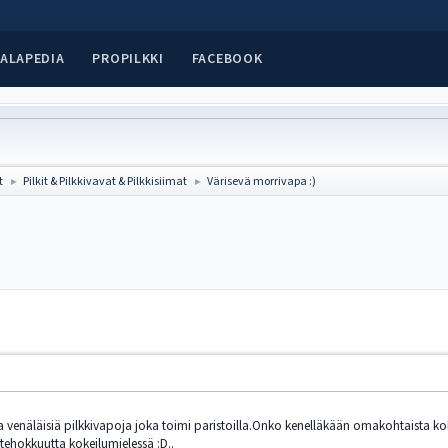
ALAPEDIA
PROPILKKI
FACEBOOK
t
Pilkit & Pilkkivavat & Pilkkisiimat
Värisevä morrivapa :)
►
►
a venäläisiä pilkkivapoja joka toimi paristoilla.Onko kenelläkään omakohtaista kok
n tehokkuutta kokeilumielessä :D..