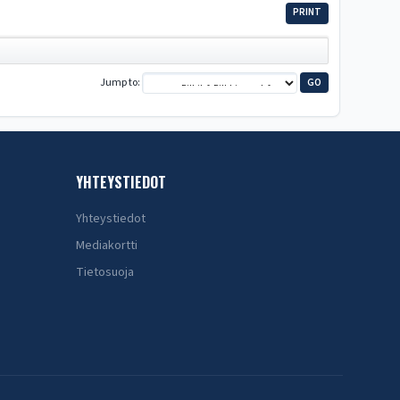
PRINT
Jump to
YHTEYSTIEDOT
Yhteystiedot
Mediakortti
Tietosuoja