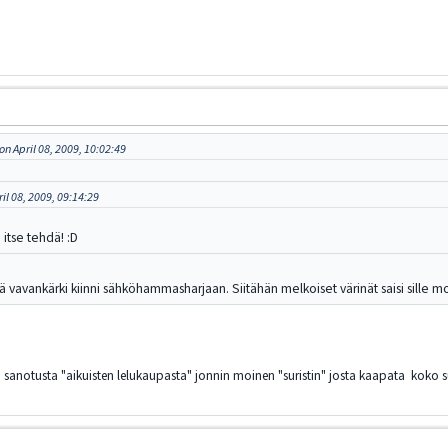
n April 08, 2009, 10:02:49
il 08, 2009, 09:14:29
tse tehdä! :D
 vavankärki kiinni sähköhammasharjaan. Siitähän melkoiset värinät saisi sille mor
 sanotusta "aikuisten lelukaupasta" jonnin moinen "suristin" josta kaapata koko su