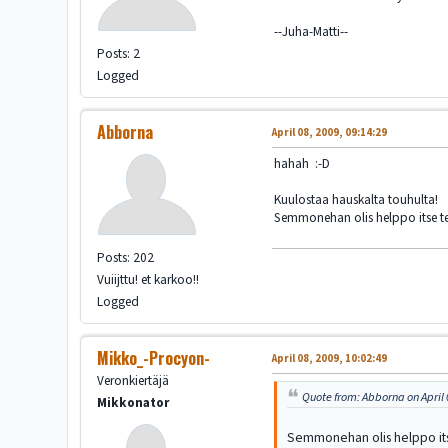
--Juha-Matti--
Posts: 2
Logged
Abborna
April 08, 2009, 09:14:29
hahah :-D
Kuulostaa hauskalta touhulta!
Semmonehan olis helppo itse t
Posts: 202
Vuiijttu! et karkoo!!
Logged
Mikko_-Procyon-
April 08, 2009, 10:02:49
Veronkiertäjä
Quote from: Abborna on April 
Mikkonator
Semmonehan olis helppo its