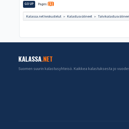
GO UP
Pages
1
Kalassa.net keskustelut
Kalastusvälineet
Talvikalastusvälinee
►
►
KALASSA
.NET
Suomen suurin kalastusyhteisö. Kaikkea kalastuksesta jo vuode