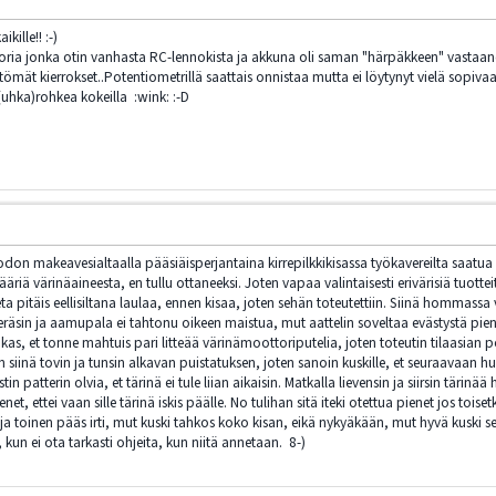
ille!! :-)
toria jonka otin vanhasta RC-lennokista ja akkuna oli saman "härpäkkeen" vasta
tömät kierrokset..Potentiometrillä saattais onnistaa mutta ei löytynyt vielä sopiva
 (uhka)rohkea kokeilla :wink: :-D
odon makeavesialtaalla pääsiäisperjantaina kirrepilkkikisassa työkavereilta saatua
riä värinäaineesta, en tullu ottaneeksi. Joten vapaa valintaisesti erivärisiä tuottei
ta pitäis eellisiltana laulaa, ennen kisaa, joten sehän toteutettiin. Siinä hommassa
eräsin ja aamupala ei tahtonu oikeen maistua, mut aattelin soveltaa evästystä pien
kas, et tonne mahtuis pari litteää värinämoottoriputelia, joten toteutin tilaasian po
 siinä tovin ja tunsin alkavan puistatuksen, joten sanoin kuskille, et seuraavaan h
ostin patterin olvia, et tärinä ei tule liian aikaisin. Matkalla lievensin ja siirsin tär
ienet, ettei vaan sille tärinä iskis päälle. No tulihan sitä iteki otettua pienet jos tois
 toinen pääs irti, mut kuski tahkos koko kisan, eikä nykyäkään, mut hyvä kuski se o
 kun ei ota tarkasti ohjeita, kun niitä annetaan. 8-)