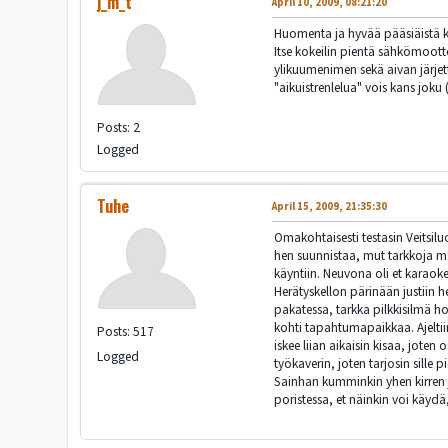
j_m_t
April 10, 2009, 08:21:20
Huomenta ja hyvää pääsiäistä kaik
Itse kokeilin pientä sähkömoot
ylikuumenimen sekä aivan järjet
"aikuistrenlelua" vois kans joku
Posts: 2
Logged
Tuhe
April 15, 2009, 21:35:30
Omakohtaisesti testasin Veitsilu
hen suunnistaa, mut tarkkoja mää
käyntiin. Neuvona oli et karaoke
Herätyskellon pärinään justiin h
pakatessa, tarkka pilkkisilmä ho
kohti tapahtumapaikkaa. Ajeltiin
Posts: 517
iskee liian aikaisin kisaa, joten 
Logged
työkaverin, joten tarjosin sille p
Sainhan kumminkin yhen kirren ja
poristessa, et näinkin voi käydä,