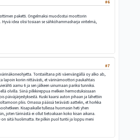
#6
anottimen paketti. Ongelmaksi muodostui moottorin
a. Hyvä idea olisi tosiaan se sähköhammasharja viritelmä,
#7
 värinäkoneohjetta. Torstaiiltana piti väenvängällä oy alko ab,
ta lapoin koriin riittävästi, et värinämoottori paukahtais
 vierähti aamu 6 ja sen jälkeen uinumaan pariksi tunniksi.
ellä olvilla. Siinä pilkkireppua melkein hermostuksissaan
is päiväjärjestyksestä. Kuski kaarsi auton pihaan ja lähettiin
uoltamoon pliis. Omassa päässä terävästi aattelin, et horkka
inää hoohetkeen. Kisapaikalle tullessa huomasin heti yhen
etkin, joten tärinästä ei ollut tietoakaan koko kisan aikana.
n siitä huolimatta. Ite pilkin puol tuntii ja loppu meni