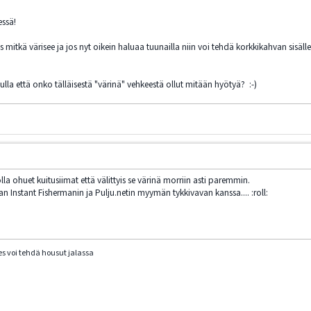
essä!
itkä värisee ja jos nyt oikein haluaa tuunailla niin voi tehdä korkkikahvan sisäll
uulla että onko tälläisestä "värinä" vehkeestä ollut mitään hyötyä? :-)
lla ohuet kuitusiimat että välittyis se värinä morriin asti paremmin.
n Instant Fishermanin ja Pulju.netin myymän tykkivavan kanssa.... :roll:
s voi tehdä housut jalassa