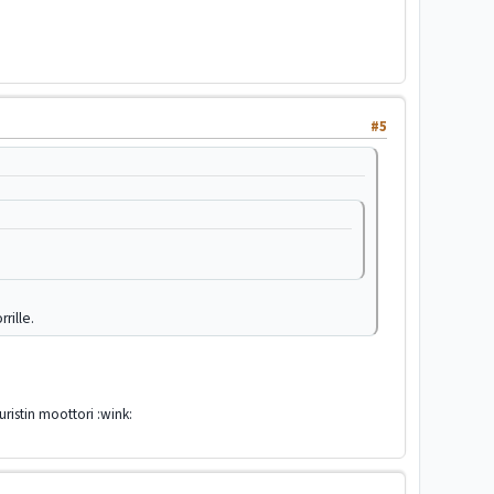
#5
rille.
ristin moottori :wink: