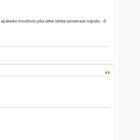
e epäkesko moottorin joka sitten lähtee surisemaan napista :-D
#4