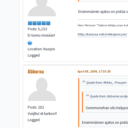
Ensimmäinen ajatus on pistää va
Henri Poincare: "Tiede on faktoja; aivan kute
Posts: 5,153
http://kalassa.net/mikkoprocyon/
Ei tunnu missään!
Location: Kuopio
Logged
Abborna
April 08, 2009, 17:55:38
Quote from: Mikko_-Procyon- o
Quote from: Abborna on Apr
Posts: 202
Semmonehan olis helppo i
Vuiijttu! et karkoo!!
Logged
Ensimmäinen ajatus on pistää