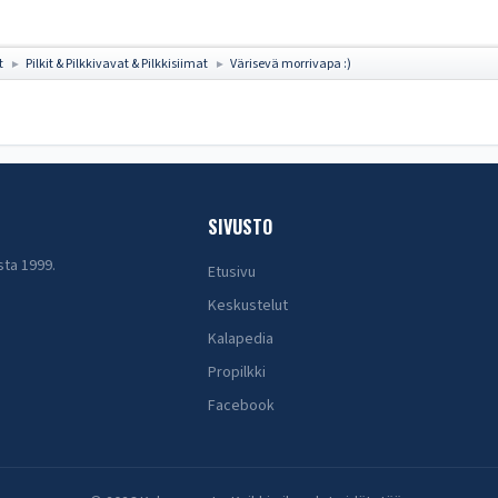
t
Pilkit & Pilkkivavat & Pilkkisiimat
Värisevä morrivapa :)
►
►
SIVUSTO
sta 1999.
Etusivu
Keskustelut
Kalapedia
Propilkki
Facebook