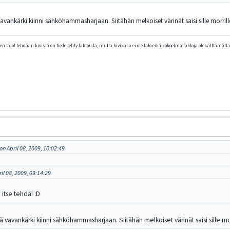
vankärki kiinni sähköhammasharjaan. Siitähän melkoiset värinät saisi sille morrill
n talot tehdään kivistä on tiede tehty faktoista; mutta kivikasa ei ole talo eikä kokoelma faktoja ole välttämättä 
n April 08, 2009, 10:02:49
il 08, 2009, 09:14:29
tse tehdä! :D
 vavankärki kiinni sähköhammasharjaan. Siitähän melkoiset värinät saisi sille mor