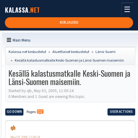
☰
KALASSA
.NET
KIRJAUDU
Main Menu
Kalassa.net keskustelut
Alueittaiset keskustelut
Länsi-Suomi
►
►
Kesällä kalastusmatkalle Keski-Suomen ja Länsi-Suomen maisemiin.
►
Kesällä kalastusmatkalle Keski-Suomen ja
Länsi-Suomen maisemiin.
Started by qb, May 03, 2009, 11:00:24
0 Members and 1 Guest are viewing this topic.
GO DOWN
Pages
1
USER ACTIONS
qb
May 03, 2009, 11:00:24