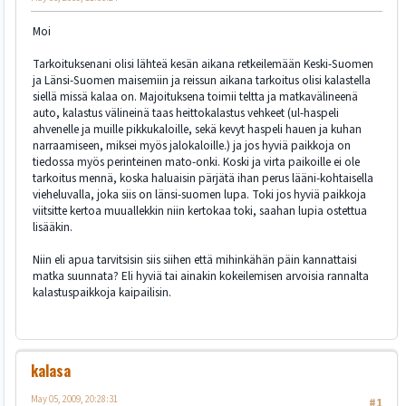
Moi
Tarkoituksenani olisi lähteä kesän aikana retkeilemään Keski-Suomen
ja Länsi-Suomen maisemiin ja reissun aikana tarkoitus olisi kalastella
siellä missä kalaa on. Majoituksena toimii teltta ja matkavälineenä
auto, kalastus välineinä taas heittokalastus vehkeet (ul-haspeli
ahvenelle ja muille pikkukaloille, sekä kevyt haspeli hauen ja kuhan
narraamiseen, miksei myös jalokaloille.) ja jos hyviä paikkoja on
tiedossa myös perinteinen mato-onki. Koski ja virta paikoille ei ole
tarkoitus mennä, koska haluaisin pärjätä ihan perus lääni-kohtaisella
vieheluvalla, joka siis on länsi-suomen lupa. Toki jos hyviä paikkoja
viitsitte kertoa muuallekkin niin kertokaa toki, saahan lupia ostettua
lisääkin.
Niin eli apua tarvitsisin siis siihen että mihinkähän päin kannattaisi
matka suunnata? Eli hyviä tai ainakin kokeilemisen arvoisia rannalta
kalastuspaikkoja kaipailisin.
kalasa
May 05, 2009, 20:28:31
#1