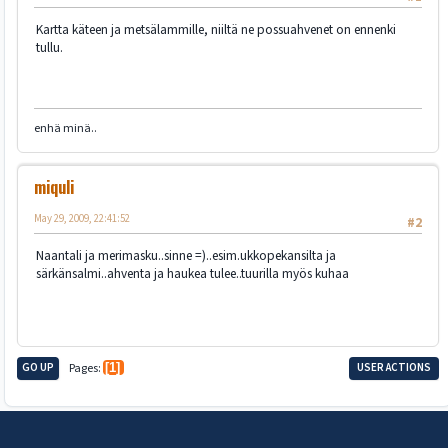
Kartta käteen ja metsälammille, niiltä ne possuahvenet on ennenki
tullu.
enhä minä..
miquli
May 29, 2009, 22:41:52
#2
Naantali ja merimasku..sinne =)..esim.ukkopekansilta ja
särkänsalmi..ahventa ja haukea tulee..tuurilla myös kuhaa
GO UP
Pages
1
USER ACTIONS