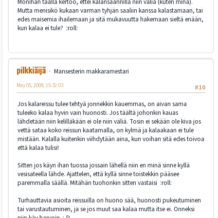
Monihan täällä kertoo, ettei kalansaannilla niin väliä (kuten minä).
Mutta menisikö kukaan varman tyhjän saaliin kanssa kalastamaan, tai
edes maisemia ihailemaan ja sitä mukavuutta hakemaan sieltä enään,
kun kalaa ei tule? :roll:
pilkkiäijä
Mansesterin makkaramestari
May 05, 2009, 15:32:03
#10
Jos kalareissu tulee tehtyä jonnekkin kauemmas, on aivan sama
tuleeko kalaa hyvin vain huonosti. Jos täältä johonkin kauas
lähdetään niin kelilläkään ei ole niin väliä. Tosin ei sekään ole kiva jos
vettä sataa koko reissun kaatamalla, on kylmä ja kalaakaan ei tule
mistään. Kalalla kuitenkin viihdytään aina, kun voihan sitä edes toivoa
että kalaa tulisi!
Sitten jos käyn ihan tuossa jossain lähellä niin en minä sinne kyllä
vesisateella lähde. Ajattelen, että kyllä sinne toistekkin pääsee
paremmalla säällä. Mitähän tuohonkin sitten vastaisi :roll:
Turhauttavia asioita reissuilla on huono sää, huonosti pukeutuminen
tai varustautuminen, ja se jos muut saa kalaa mutta itse ei. Onneksi
niin käy harvoin :-D