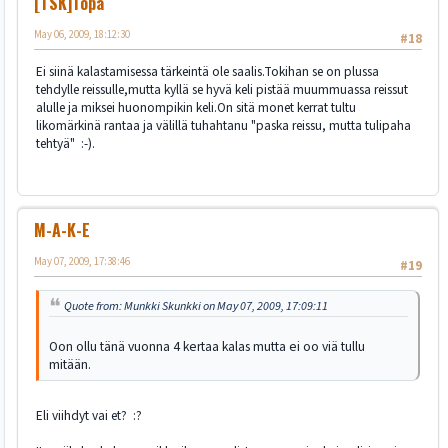
[TSK]Topa
May 06, 2009, 18:12:30
#18
Ei siinä kalastamisessa tärkeintä ole saalis.Tokihan se on plussa
tehdylle reissulle,mutta kyllä se hyvä keli pistää muummuassa reissut
alulle ja miksei huonompikin keli.On sitä monet kerrat tultu
likomärkinä rantaa ja välillä tuhahtanu "paska reissu, mutta tulipaha
tehtyä" :-).
M-A-K-E
May 07, 2009, 17:38:46
#19
Quote from: Munkki Skunkki on May 07, 2009, 17:09:11
Oon ollu tänä vuonna 4 kertaa kalas mutta ei oo viä tullu
mitään.
Eli viihdyt vai et? :?