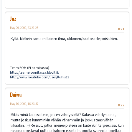
Juz
May 09, 2009, 23:21:25
#21
Kyllä. Melkein sama millainen ilma, ukkonen/kaatosade poislukien.
Team EOM (Ei oo mitassa)
http://teameioomitassa.blogit.fi/
http://www.youtube.com/user/Kuhis13
Daiwa
May 10, 2009, 16:23:37
#22
Mitäs minä kalassa teen, jos en viihdy siellä? Kalassa viihdyn aina,
mutta joskus kumminkin vähän vähemmän ja joskus taas vähän
liikaakin. :-) Reissut, jotka menee pieleen on kuitenkin tarpeellisia, kun
ne aina opettavat uutta ja kalojen etsintä huonolla syönnillä opettaa