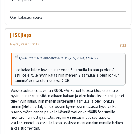
Olen kalastelijapoika!
[TSK]Topa
May 05, 2009, 16:10:13
#11
Quote from: Munkki Skunkki on May 04, 2009, 17:37:04
Jos kalaa tulee hyvin niin menen 5 aamulla kalaan ja olen 8
asti,jos ei tule hyvin kalaa niin menen 7 aamulla ja olen jonkun
tunnin.Yleensä olen kalassa 2-3H.
Voisko puhua edes vähän SUOMEA? Sanoit tuossa (Jos kalaa tulee
hyvin, niin menen viiden aikaan kalaan ja olen kahdeksaan asti, jos ei
tule hyvin kalaa, niin menen seitsemältä aamulla ja olen jonkun
tunnin.)Mistä tiedät, onko jossain kyseisessä mestassa hyvä vaiko
huono syönti ennen paikalla käyntiä?Vai onko täällä foorumilla
montakin ennustajaa....Jos on, nii ennustas mulle seuraavaks
voittonumerot lotossa.Ja tossa tekstissä meni ainakin minulla hetken
aikaa suomentaa.