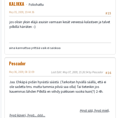
KALIKKA
Foliohattu
May 05, 2009, 19:44:36
#15
jos olisin yksin eläjä asuisin varmaan kesät veneessä kalastaen ja talvet
pilkillä härräten :-)
aina kannattaa yrittää vaik ei saiskaa
Pescador
May 06, 2009, 08:32:09
Last Edit
: May 07, 2009, 15:26:54 by Pescador
#16
Jaa. Ehkäpä pidän hyvästä säästä. (Tarkoitan hyvällä säällä, että ei
ole sadetta tms. mutta tummia pilviä saa olla) Tai tietenkin jos
kauemmas lähden Pilkillä en viihdy pakkasen vuoksi kuin(?) 2-4h.
Hyvä sää, hyvä mieli,
hyvä kaveri, hyvä... ööö...