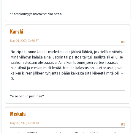
"Kärsivällisyys miehen tiellä pitää"
Karski
May 04, 2009, 22:56:57
#8
No eipä tuonne kalalle mielestäni ole järkeä lähteä, jos siellä ei viihdy.
Minä viihdyn kalalla aina. Satoin tai paistoa tai tuli saalista eli ei. Ei se
saalis mielestäni ole pääasia. Aina kun tuonne joen varteen pääsee
niin silmä ja etenkin mieli lepää. Minulla kalastus on juuri se asia, joka
kaiken kiireen jälkeen tyhjentää pään kaikesta siitä kiireestä mitä oli :-
D.
''eise oo niin justiinsa''
Miskala
May 05, 2009, 15:20:10
#9