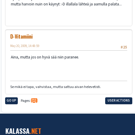
mutta harvoin nuin on käynyt :-D illallala lähteä ja aamulla palata...
D-Vitamiini
May 20, 2009, 14:48:59
#25
Aina, mutta jos on hyvä sää niin paranee.
Se mikä ei tapa, vahvistaa, mutta sattuu aivan helevetisti.
GO UP
Pages
1
USER ACTIONS
KALASSA
.NET