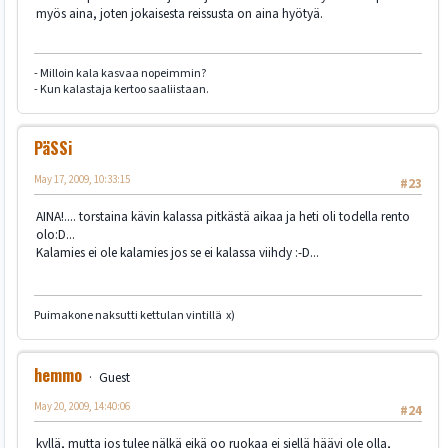
myös aina, joten jokaisesta reissusta on aina hyötyä.
- Milloin kala kasvaa nopeimmin?
- Kun kalastaja kertoo saaliistaan.
PäSSi
May 17, 2009, 10:33:15
#23
AINA!.... torstaina kävin kalassa pitkästä aikaa ja heti oli todella rento
olo:D...
Kalamies ei ole kalamies jos se ei kalassa viihdy :-D...
Puimakone naksutti kettulan vintillä x)
hemmo
Guest
May 20, 2009, 14:40:06
#24
kyllä, mutta jos tulee nälkä eikä oo ruokaa ei siellä häävi ole olla,