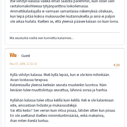
Itse viihdyn kalassa vaikka ilman saalista paremmin, kuin olisin vain
rantalomakohteessa tyhjänpanttina loikoilemassa.
Ammattikalastajalla ei varmaan samanlaisia näkemyksiä olisikaan,
kun leipä pitää kiskoa mukavuuden kustannuksella ja siinä ei paljon
ole aikaa huilata. Itselleni se, että yleensä pääsee kalaan on kuin loma.
Mä seuduilla näillä oon tunnettu kalamies...
Vilu
Guest
May 07, 2009, 22:52:10
#20
Kyllä viihdyn kalassa. Mieli kyllä lepää, kun ei ole kiire mihinkään.
Aivan loistavaa terapiaa.
Kalareissuilla yleensä kerkeän seurata muutenkin luontoa. Näin
keväisin tulee muuttolintuja seurattua, lähinnä sorsia ja hanhia.
Kyllähän kalassa tulee oltua kelillä kuin kelillä. Keli ei ole kalareissun
este, ainoastaan hidaste ja mukavuustekijä.
Vai että kesto? Sen verran kuin intoa piisaa, lähden sitten kun piisaa.
En ole asettanut itselleni minimituntimäärää, enkä maksimia,
ihan miten itsestä tuntuu.