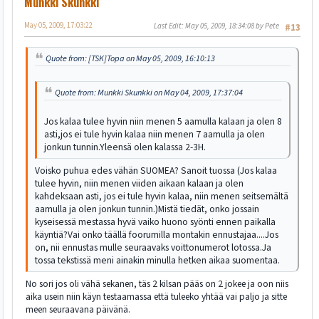
Munkki Skunkki
May 05, 2009, 17:03:22
Last Edit
: May 05, 2009, 18:34:08 by Pete
#13
Quote from: [TSK]Topa on May 05, 2009, 16:10:13
Quote from: Munkki Skunkki on May 04, 2009, 17:37:04
Jos kalaa tulee hyvin niin menen 5 aamulla kalaan ja olen 8
asti,jos ei tule hyvin kalaa niin menen 7 aamulla ja olen
jonkun tunnin.Yleensä olen kalassa 2-3H.
Voisko puhua edes vähän SUOMEA? Sanoit tuossa (Jos kalaa
tulee hyvin, niin menen viiden aikaan kalaan ja olen
kahdeksaan asti, jos ei tule hyvin kalaa, niin menen seitsemältä
aamulla ja olen jonkun tunnin.)Mistä tiedät, onko jossain
kyseisessä mestassa hyvä vaiko huono syönti ennen paikalla
käyntiä?Vai onko täällä foorumilla montakin ennustajaa....Jos
on, nii ennustas mulle seuraavaks voittonumerot lotossa.Ja
tossa tekstissä meni ainakin minulla hetken aikaa suomentaa.
No sori jos oli vähä sekanen, täs 2 kilsan pääs on 2 jokee ja oon niis
aika usein niin käyn testaamassa että tuleeko yhtää vai paljo ja sitte
meen seuraavana päivänä.