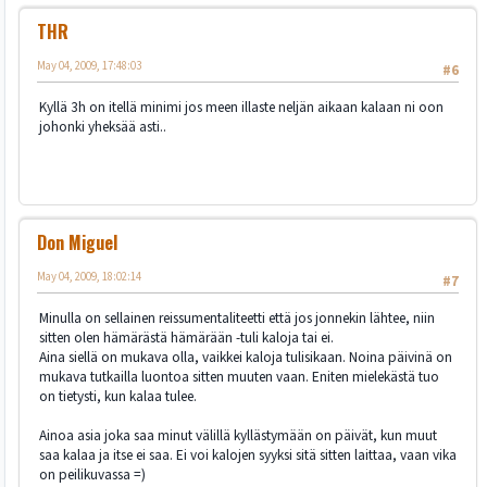
THR
May 04, 2009, 17:48:03
#6
Kyllä 3h on itellä minimi jos meen illaste neljän aikaan kalaan ni oon
johonki yheksää asti..
Don Miguel
May 04, 2009, 18:02:14
#7
Minulla on sellainen reissumentaliteetti että jos jonnekin lähtee, niin
sitten olen hämärästä hämärään -tuli kaloja tai ei.
Aina siellä on mukava olla, vaikkei kaloja tulisikaan. Noina päivinä on
mukava tutkailla luontoa sitten muuten vaan. Eniten mielekästä tuo
on tietysti, kun kalaa tulee.
Ainoa asia joka saa minut välillä kyllästymään on päivät, kun muut
saa kalaa ja itse ei saa. Ei voi kalojen syyksi sitä sitten laittaa, vaan vika
on peilikuvassa =)