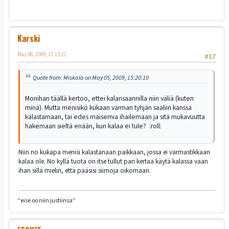
Karski
May 06, 2009, 17:13:22
#17
Quote from: Miskala on May 05, 2009, 15:20:10
Monihan täällä kertoo, ettei kalansaannilla niin väliä (kuten
minä). Mutta menisikö kukaan varman tyhjän saaliin kanssa
kalastamaan, tai edes maisemia ihailemaan ja sitä mukavuutta
hakemaan sieltä enään, kun kalaa ei tule? :roll:
Niin no kukapa menisi kalastanaan paikkaan, jossa ei varmastikkaan
kalaa ole. No kyllä tuota on itse tullut pari kertaa käytä kalassa vaan
ihan sillä mielin, että pääsisi siimoja oikomaan.
''eise oo niin justiinsa''