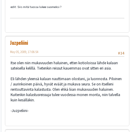
edit: Siis mitä tuossa lukee suomeksi ?
Juzpeliini
May 05, 2009, 17:06:54
#14
Itse olen niin mukavuuden haluinen, etten kotioloissa lähde kalaan
sateisella kelillä. Tietenkin reissut kauemmas ovat sitten eri asia.
Eli lähden yleensä kalaan nauttimaan olostani, ja luonnosta. Pilvinen
/ aurinkoinen päivä, hyvät eväät ja mukava seura. Se on itselleni
rentouttavinta kalastusta. Olen ehkä liian mukavuuden haluinen.
Kuitenkin kalastusreissuja tulee vuodessa monen monta, niin talvella
kuin kesälläkin.
-Juzpeliini-