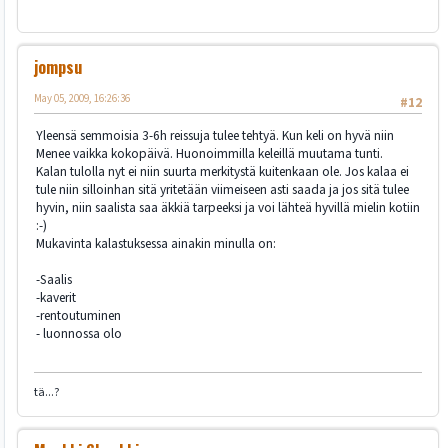
jompsu
May 05, 2009, 16:26:36
#12
Yleensä semmoisia 3-6h reissuja tulee tehtyä. Kun keli on hyvä niin
Menee vaikka kokopäivä. Huonoimmilla keleillä muutama tunti.
Kalan tulolla nyt ei niin suurta merkitystä kuitenkaan ole. Jos kalaa ei
tule niin silloinhan sitä yritetään viimeiseen asti saada ja jos sitä tulee
hyvin, niin saalista saa äkkiä tarpeeksi ja voi lähteä hyvillä mielin kotiin
:-)
Mukavinta kalastuksessa ainakin minulla on:
-Saalis
-kaverit
-rentoutuminen
- luonnossa olo
tä...?