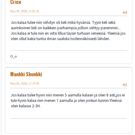
Crice
May 04, 2009, 17:02:32
#4
Jos kalaa tulee niin viihdyn oli keli mikä hyvänsä. Tyyni keli sekä
aurinkoinen keli on kaikkein parhaimpia jolloin viihtyy paremmin...
Jos kalaa ei tule niin en viitsi lillua täysin turhaan veneessä. Yleensä jos
olen ollut kaksi tuntia ilman saalista todennäköisesti lähden.
O_o
Munkki Skunkki
May 04, 2009, 17:37:04
#5
Jos kalaa tulee hyvin niin menen 5 aamulla kalaan ja olen 8 asti,jos ei
tule hyvin kalaa niin menen 7 aamulla ja olen jonkun tunnin.Yleensä
olen kalassa 2-3H.