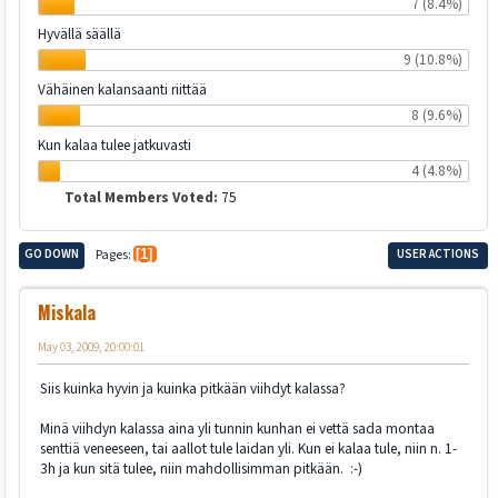
7 (8.4%)
Hyvällä säällä
9 (10.8%)
Vähäinen kalansaanti riittää
8 (9.6%)
Kun kalaa tulee jatkuvasti
4 (4.8%)
Total Members Voted:
75
GO DOWN
Pages
1
USER ACTIONS
Miskala
May 03, 2009, 20:00:01
Siis kuinka hyvin ja kuinka pitkään viihdyt kalassa?
Minä viihdyn kalassa aina yli tunnin kunhan ei vettä sada montaa
senttiä veneeseen, tai aallot tule laidan yli. Kun ei kalaa tule, niin n. 1-
3h ja kun sitä tulee, niin mahdollisimman pitkään. :-)