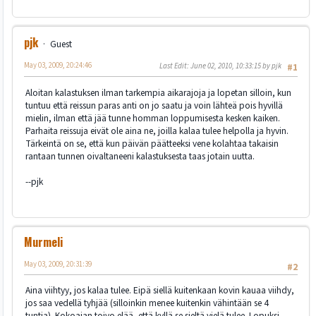
pjk
Guest
May 03, 2009, 20:24:46
Last Edit
: June 02, 2010, 10:33:15 by pjk
#1
Aloitan kalastuksen ilman tarkempia aikarajoja ja lopetan silloin, kun
tuntuu että reissun paras anti on jo saatu ja voin lähteä pois hyvillä
mielin, ilman että jää tunne homman loppumisesta kesken kaiken.
Parhaita reissuja eivät ole aina ne, joilla kalaa tulee helpolla ja hyvin.
Tärkeintä on se, että kun päivän päätteeksi vene kolahtaa takaisin
rantaan tunnen oivaltaneeni kalastuksesta taas jotain uutta.
--pjk
Murmeli
May 03, 2009, 20:31:39
#2
Aina viihtyy, jos kalaa tulee. Eipä siellä kuitenkaan kovin kauaa viihdy,
jos saa vedellä tyhjää (silloinkin menee kuitenkin vähintään se 4
tuntia). Kokoajan toivo elää, että kyllä se sieltä vielä tulee. Lopuksi