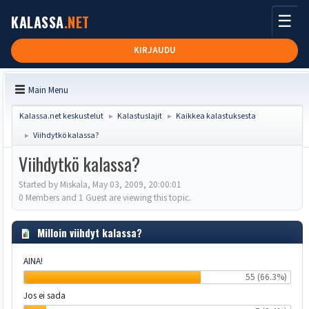
☰
KALASSA
.NET
KIRJAUDU
Main Menu
Kalassa.net keskustelut
Kalastuslajit
Kaikkea kalastuksesta
►
►
Viihdytkö kalassa?
►
Viihdytkö kalassa?
Started by Miskala, May 03, 2009, 20:00:01
0 Members and 1 Guest are viewing this topic.
Milloin viihdyt kalassa?
AINA!
55 (66.3%)
Jos ei sada