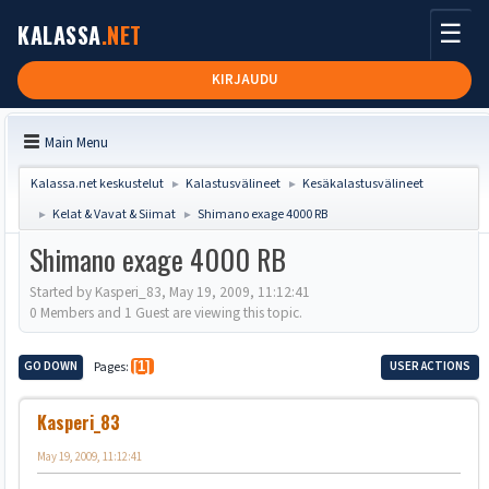
☰
KALASSA
.NET
KIRJAUDU
Main Menu
Kalassa.net keskustelut
Kalastusvälineet
Kesäkalastusvälineet
►
►
Kelat & Vavat & Siimat
Shimano exage 4000 RB
►
►
Shimano exage 4000 RB
Started by Kasperi_83, May 19, 2009, 11:12:41
0 Members and 1 Guest are viewing this topic.
GO DOWN
Pages
1
USER ACTIONS
Kasperi_83
May 19, 2009, 11:12:41