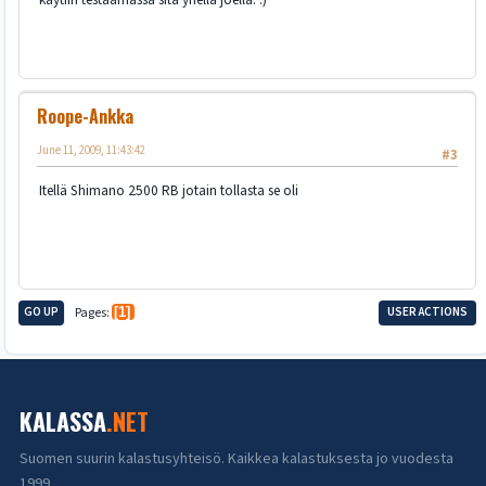
Roope-Ankka
June 11, 2009, 11:43:42
#3
Itellä Shimano 2500 RB jotain tollasta se oli
GO UP
Pages
1
USER ACTIONS
KALASSA
.NET
Suomen suurin kalastusyhteisö. Kaikkea kalastuksesta jo vuodesta
1999.