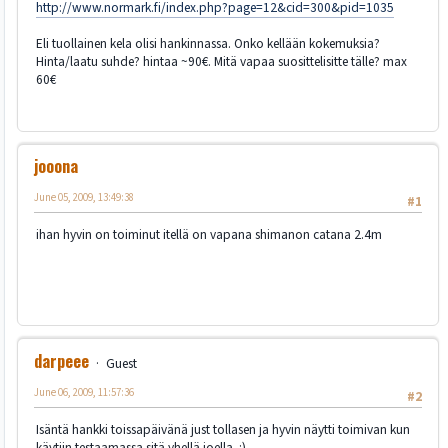
http://www.normark.fi/index.php?page=12&cid=300&pid=1035
Eli tuollainen kela olisi hankinnassa. Onko kellään kokemuksia?
Hinta/laatu suhde? hintaa ~90€. Mitä vapaa suosittelisitte tälle? max
60€
jooona
June 05, 2009, 13:49:38
#1
ihan hyvin on toiminut itellä on vapana shimanon catana 2.4m
darpeee
Guest
June 06, 2009, 11:57:36
#2
Isäntä hankki toissapäivänä just tollasen ja hyvin näytti toimivan kun
käytiin testaamassa sitä yhellä joella. :)