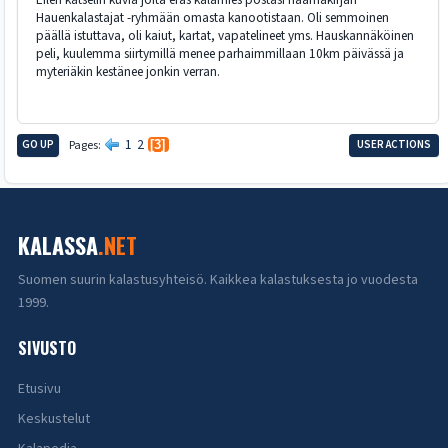
Hauenkalastajat -ryhmään omasta kanootistaan. Oli semmoinen
päällä istuttava, oli kaiut, kartat, vapatelineet yms. Hauskannäköinen
peli, kuulemma siirtymillä menee parhaimmillaan 10km päivässä ja
myteriäkin kestänee jonkin verran.
1
2
GO UP
Pages
3
USER ACTIONS
KALASSA
.NET
Suomen suurin kalastusyhteisö. Kaikkea kalastuksesta jo vuodesta
1999.
SIVUSTO
Etusivu
Keskustelut