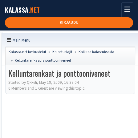
☰
KALASSA
.NET
KIRJAUDU
Main Menu
Kalassa.net keskustelut
Kalastuslajit
Kaikkea kalastuksesta
►
►
Kelluntarenkaat ja ponttooniveneet
►
Kelluntarenkaat ja ponttooniveneet
Started by Qkkeli, May 19, 2009, 16:39:04
0 Members and 1 Guest are viewing this topic.