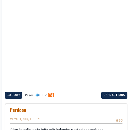
1
2
GO DOWN
Pages
3
USER ACTIONS
Perdoon
March 11, 2014, 11:57:26
#60
Eilen katselin kuvia joita eräs kalamies postasi naamakirjan