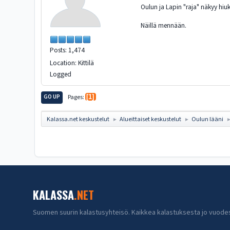
Oulun ja Lapin "raja" näkyy hiuk
Näillä mennään.
Posts: 1,474
Location: Kittilä
Logged
GO UP
Pages
1
Kalassa.net keskustelut
Alueittaiset keskustelut
Oulun lääni
►
►
KALASSA
.NET
Suomen suurin kalastusyhteisö. Kaikkea kalastuksesta jo vuode