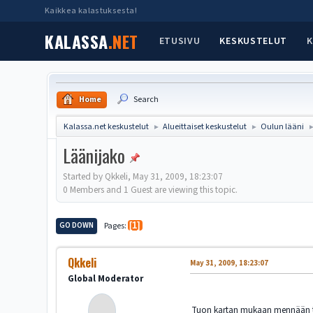
Kaikkea kalastuksesta!
KALASSA
.NET
ETUSIVU
KESKUSTELUT
K
Home
Search
Kalassa.net keskustelut
Alueittaiset keskustelut
Oulun lääni
►
►
Läänijako
Started by Qkkeli, May 31, 2009, 18:23:07
0 Members and 1 Guest are viewing this topic.
GO DOWN
Pages
1
Qkkeli
May 31, 2009, 18:23:07
Global Moderator
Tuon kartan mukaan mennään tällä 