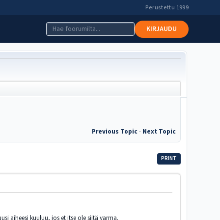
Perustettu 1999
KIRJAUDU
Previous Topic
-
Next Topic
PRINT
i aiheesi kuuluu, jos et itse ole siitä varma.