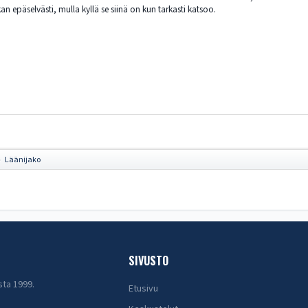
an epäselvästi, mulla kyllä se siinä on kun tarkasti katsoo.
Läänijako
►
SIVUSTO
sta 1999.
Etusivu