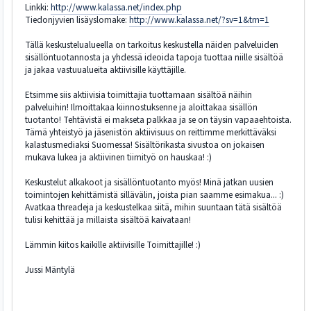
Linkki:
http://www.kalassa.net/index.php
Tiedonjyvien lisäyslomake:
http://www.kalassa.net/?sv=1&tm=1
Tällä keskustelualueella on tarkoitus keskustella näiden palveluiden
sisällöntuotannosta ja yhdessä ideoida tapoja tuottaa niille sisältöä
ja jakaa vastuualueita aktiivisille käyttäjille.
Etsimme siis aktiivisia toimittajia tuottamaan sisältöä näihin
palveluihin! Ilmoittakaa kiinnostuksenne ja aloittakaa sisällön
tuotanto! Tehtävistä ei makseta palkkaa ja se on täysin vapaaehtoista.
Tämä yhteistyö ja jäsenistön aktiivisuus on reittimme merkittäväksi
kalastusmediaksi Suomessa! Sisältörikasta sivustoa on jokaisen
mukava lukea ja aktiivinen tiimityö on hauskaa! :)
Keskustelut alkakoot ja sisällöntuotanto myös! Minä jatkan uusien
toimintojen kehittämistä sillävälin, joista pian saamme esimakua... :)
Avatkaa threadeja ja keskustelkaa siitä, mihin suuntaan tätä sisältöä
tulisi kehittää ja millaista sisältöä kaivataan!
Lämmin kiitos kaikille aktiivisille Toimittajille! :)
Jussi Mäntylä