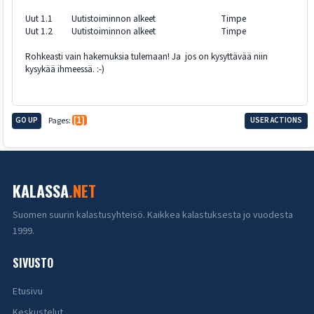
Uut 1.1 Uutistoiminnon alkeet Timpe
Uut 1.2 Uutistoiminnon alkeet Timpe
Rohkeasti vain hakemuksia tulemaan! Ja jos on kysyttävää niin
kysykää ihmeessä. :-)
GO UP
Pages
1
USER ACTIONS
KALASSA
.NET
Suomen suurin kalastusyhteisö. Kaikkea kalastuksesta jo vuodesta
1999.
SIVUSTO
Etusivu
Keskustelut