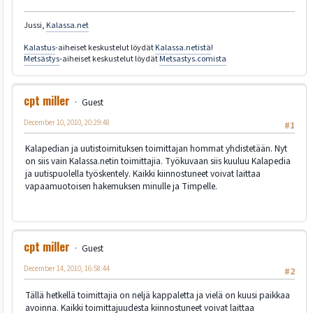
Jussi,
Kalassa.net
Kalastus
-aiheiset keskustelut löydät
Kalassa.netistä
!
Metsästys
-aiheiset keskustelut löydät
Metsastys.comista
cpt miller
Guest
December 10, 2010, 20:29:48
#1
Kalapedian ja uutistoimituksen toimittajan hommat yhdistetään. Nyt
on siis vain Kalassa.netin toimittajia. Työkuvaan siis kuuluu Kalapedia
ja uutispuolella työskentely. Kaikki kiinnostuneet voivat laittaa
vapaamuotoisen hakemuksen minulle ja Timpelle.
cpt miller
Guest
December 14, 2010, 16:58:44
#2
Tällä hetkellä toimittajia on neljä kappaletta ja vielä on kuusi paikkaa
avoinna. Kaikki toimittajuudesta kiinnostuneet voivat laittaa