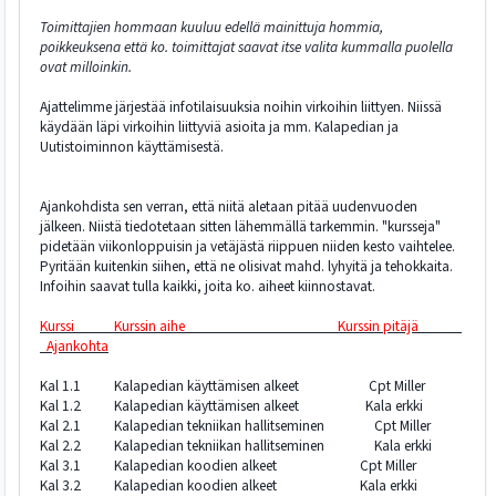
Toimittajien hommaan kuuluu edellä mainittuja hommia,
poikkeuksena että ko. toimittajat saavat itse valita kummalla puolella
ovat milloinkin.
Ajattelimme järjestää infotilaisuuksia noihin virkoihin liittyen. Niissä
käydään läpi virkoihin liittyviä asioita ja mm. Kalapedian ja
Uutistoiminnon käyttämisestä.
Ajankohdista sen verran, että niitä aletaan pitää uudenvuoden
jälkeen. Niistä tiedotetaan sitten lähemmällä tarkemmin. "kursseja"
pidetään viikonloppuisin ja vetäjästä riippuen niiden kesto vaihtelee.
Pyritään kuitenkin siihen, että ne olisivat mahd. lyhyitä ja tehokkaita.
Infoihin saavat tulla kaikki, joita ko. aiheet kiinnostavat.
Kurssi Kurssin aihe Kurssin pitäjä
Ajankohta
Kal 1.1 Kalapedian käyttämisen alkeet Cpt Miller
Kal 1.2 Kalapedian käyttämisen alkeet Kala erkki
Kal 2.1 Kalapedian tekniikan hallitseminen Cpt Miller
Kal 2.2 Kalapedian tekniikan hallitseminen Kala erkki
Kal 3.1 Kalapedian koodien alkeet Cpt Miller
Kal 3.2 Kalapedian koodien alkeet Kala erkki