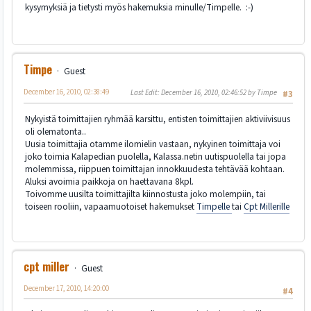
kysymyksiä ja tietysti myös hakemuksia minulle/Timpelle. :-)
Timpe
Guest
December 16, 2010, 02:38:49
Last Edit
: December 16, 2010, 02:46:52 by Timpe
#3
Nykyistä toimittajien ryhmää karsittu, entisten toimittajien aktiviivisuus
oli olematonta..
Uusia toimittajia otamme ilomielin vastaan, nykyinen toimittaja voi
joko toimia Kalapedian puolella, Kalassa.netin uutispuolella tai jopa
molemmissa, riippuen toimittajan innokkuudesta tehtävää kohtaan.
Aluksi avoimia paikkoja on haettavana 8kpl.
Toivomme uusilta toimittajilta kiinnostusta joko molempiin, tai
toiseen rooliin, vapaamuotoiset hakemukset
Timpelle
tai
Cpt Millerille
cpt miller
Guest
December 17, 2010, 14:20:00
#4