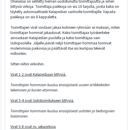
Oheisessa on selitetty hieman uudistunutta toimittajuutta ja siihen
liittyviä virkoja. Toimittaja paikkoja on siis 10 tarjolla, joista kaksi on
täytetty automaattisesti Kalapedian vanhoille toimittajille. Vapaita
paikkoja on siis 8 kappaletta.
Toimittajien virat voidaan jakaa kolmeen ryhmään se mukaan, miten
toimittajan hommat jakautuvat. Kaksi toimittajaa työskentelee
ainoastaan Kalapedian puolella ja kaksi toimittajaa vain
Uutispuolella. Jäljelle jäävät neljä toimittajan hommaa toimivat
molemmissa paikoissa ja päättävät itse siis kumpaa tekevät
milloinkin.
Sitten niihin virkoihin..
Virat 1-2 ovat Kalapediaan liittyviä.
Toimittajien hommaan kuuluu ensisijaisesti uusien artikkeleiden
tekeminen ja kuvien etsiminen.
Virat 3-4 ovat Uutistoimitukseen liittyviä.
Toimittajien hommaan kuuluu ensisijaisesti uutisten ja tiedonjyvien
lisääminen.
Virat 5-8 ovat ns. sekavirkoja