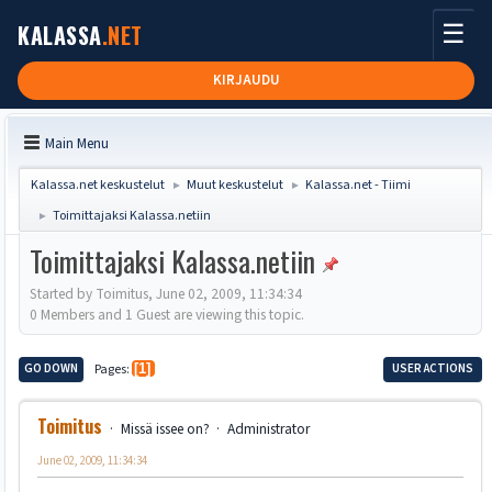
☰
KALASSA
.NET
KIRJAUDU
Main Menu
Kalassa.net keskustelut
Muut keskustelut
Kalassa.net - Tiimi
►
►
Toimittajaksi Kalassa.netiin
►
Toimittajaksi Kalassa.netiin
Started by Toimitus, June 02, 2009, 11:34:34
0 Members and 1 Guest are viewing this topic.
GO DOWN
Pages
1
USER ACTIONS
Toimitus
Missä issee on?
Administrator
June 02, 2009, 11:34:34