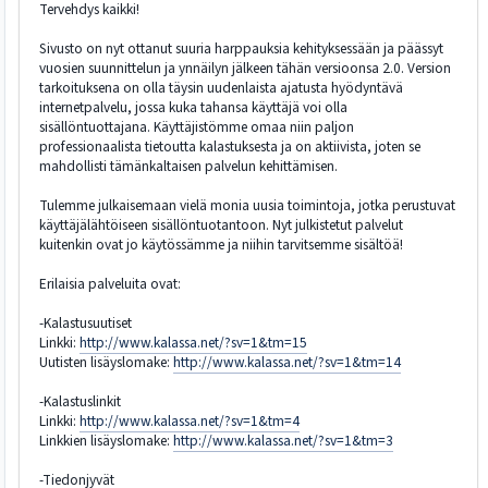
Tervehdys kaikki!
Sivusto on nyt ottanut suuria harppauksia kehityksessään ja päässyt
vuosien suunnittelun ja ynnäilyn jälkeen tähän versioonsa 2.0. Version
tarkoituksena on olla täysin uudenlaista ajatusta hyödyntävä
internetpalvelu, jossa kuka tahansa käyttäjä voi olla
sisällöntuottajana. Käyttäjistömme omaa niin paljon
professionaalista tietoutta kalastuksesta ja on aktiivista, joten se
mahdollisti tämänkaltaisen palvelun kehittämisen.
Tulemme julkaisemaan vielä monia uusia toimintoja, jotka perustuvat
käyttäjälähtöiseen sisällöntuotantoon. Nyt julkistetut palvelut
kuitenkin ovat jo käytössämme ja niihin tarvitsemme sisältöä!
Erilaisia palveluita ovat:
-Kalastusuutiset
Linkki:
http://www.kalassa.net/?sv=1&tm=15
Uutisten lisäyslomake:
http://www.kalassa.net/?sv=1&tm=14
-Kalastuslinkit
Linkki:
http://www.kalassa.net/?sv=1&tm=4
Linkkien lisäyslomake:
http://www.kalassa.net/?sv=1&tm=3
-Tiedonjyvät