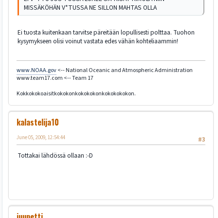
MISSÄKÖHÄN V*TUSSA NE SILLON MAHTAS OLLA
Ei tuosta kuitenkaan tarvitse päreitään lopullisesti polttaa. Tuohon
kysymykseen olisi voinut vastata edes vähän kohteliaammin!
www.NOAA.gov
<-- National Oceanic and Atmospheric Administration
www.team17.com <-- Team 17
Kokkokokoaisitkokokonkokokokonkokokokokon.
kalastelija10
June 05, 2009, 12:54:44
#3
Tottakai lähdössä ollaan :-D
juupetti