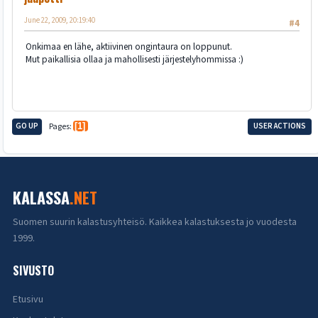
June 22, 2009, 20:19:40
#4
Onkimaa en lähe, aktiivinen ongintaura on loppunut.
Mut paikallisia ollaa ja mahollisesti järjestelyhommissa :)
GO UP
Pages
1
USER ACTIONS
KALASSA
.NET
Suomen suurin kalastusyhteisö. Kaikkea kalastuksesta jo vuodesta
1999.
SIVUSTO
Etusivu