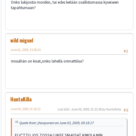
Onko lukijoista monikin, tai edes ketään osallistumassa kyseiseen
tapahtumaan?
wild miguel
June 02, 2009, 15:56:24
#1
missähän on kisat,onko lahellä orimattilaa?
HuntaKilla
June 04, 2009, 01:16:22
Last Edit
: June 04, 2009, 01:22:38 by HuntaKilla
#2
Quote from: jhaapanen on June 03, 2009, 09:18:17
EI V*TTU JOS TOSSA LUKEE SM-KISAT KIMOLA NIIN