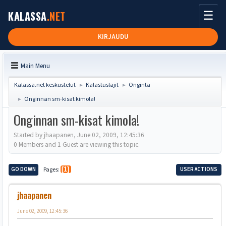
☰
KALASSA
.NET
KIRJAUDU
Main Menu
Kalassa.net keskustelut
Kalastuslajit
Onginta
►
►
Onginnan sm-kisat kimola!
►
Onginnan sm-kisat kimola!
Started by jhaapanen, June 02, 2009, 12:45:36
0 Members and 1 Guest are viewing this topic.
GO DOWN
Pages
1
USER ACTIONS
jhaapanen
June 02, 2009, 12:45:36