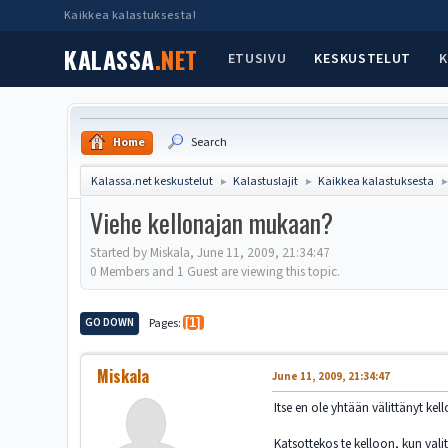
Kaikkea kalastuksesta!
KALASSA
.NET
ETUSIVU
KESKUSTELUT
K
Home
Search
Kalassa.net keskustelut
Kalastuslajit
Kaikkea kalastuksesta
►
►
Viehe kellonajan mukaan?
Started by Miskala, June 11, 2009, 21:34:47
0 Members and 1 Guest are viewing this topic.
GO DOWN
Pages
1
Miskala
June 11, 2009, 21:34:47
Itse en ole yhtään välittänyt ke
Katsottekos te kelloon, kun valit