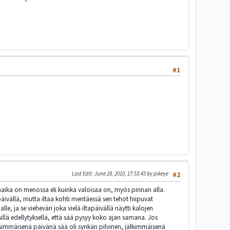
#1
Last Edit
: June 28, 2010, 17:53:43 by pikeye
#2
denaika on menossa eli kuinka valoisaa on, myös pinnan alla.
päivällä, mutta iltaa kohti mentäessä sen tehot hiipuvat
e, ja se vieheväri joka vielä iltapäivällä näytti kalojen
sillä edellytyksellä, että sää pysyy koko ajan samana. Jos
nsimmäisenä päivänä sää oli synkän pilvinen, jälkimmäisenä