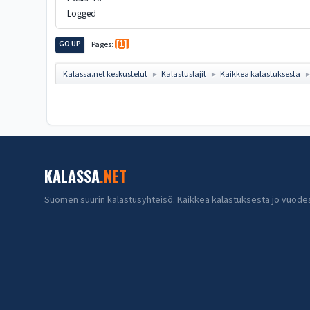
Logged
GO UP
Pages
1
Kalassa.net keskustelut
Kalastuslajit
Kaikkea kalastuksesta
►
►
KALASSA
.NET
Suomen suurin kalastusyhteisö. Kaikkea kalastuksesta jo vuode