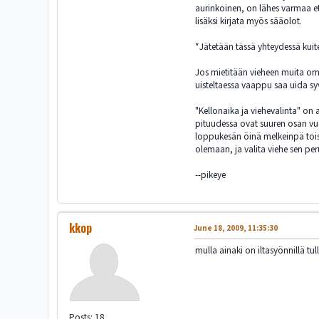
aurinkoinen, on lähes varmaa ett
lisäksi kirjata myös sääolot.
*Jätetään tässä yhteydessä kuite
Jos mietitään vieheen muita omin
uisteltaessa vaappu saa uida s
"Kellonaika ja viehevalinta" on 
pituudessa ovat suuren osan vuo
loppukesän öinä melkeinpä toisin
olemaan, ja valita viehe sen per
--pikeye
kkop
June 18, 2009, 11:35:30
mulla ainaki on iltasyönnillä tul
Posts: 18