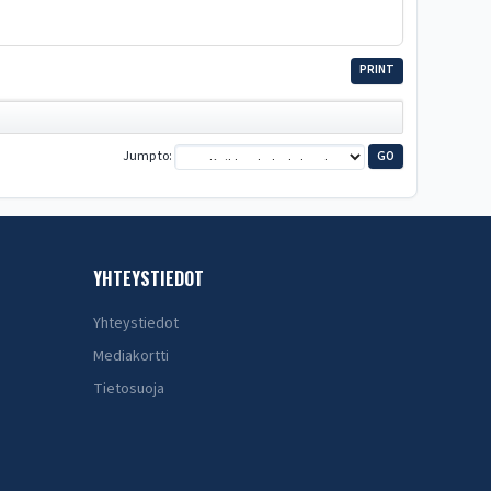
PRINT
Jump to
YHTEYSTIEDOT
Yhteystiedot
Mediakortti
Tietosuoja