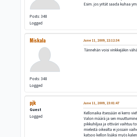
Esim. jos yrität saada kuhaa y
Posts: 348
Logged
Miskala
June 11, 2009, 22:12:34
Tännehän voisi vinkkejäkin vähän
Posts: 348
Logged
pjk
June 11, 2009, 23:01:47
Guest
Kellonaika itsessään ei kerro vi
Logged
Valon määrä ja sen muuttuminen o
pikkuhiljaa ja ottiväri vaihtuu 
mielestä oikealta ei jossain vai
katsoo kellon lisäksi myös kale