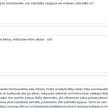
mpäri vuorokauden, niin vaihdatko vaappua sen mukaan, mitä kello on?
 kertoa, millä tulee mihin aikaan. :roll:
eheiden toimivuudesta vielä mitään, mutta se tietysti liittyy siihen mikä vuorokau
n luultavasti yksi syy siihen, miksi jokin vieheväri voi toimia hyvin vaikkapa ilta
toiseksi. Kun aurinko painuu illalla alemmaksi, yhä vähemmän valoa pääsee pinnan all
heessa enää näytäkään samalta, ja kalantulo sillä uistimella loppuu. Tämä siis vain 
nteria, huomaa että jos on kalastanut peräkkäisinä päivinä samassa paikassa ja e