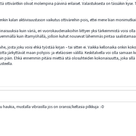
ä ottiväritkin olivat molempina päivinä erilaiset. Valaistuksesta on tässäkin kyse.
nkin kalan aktiivisuustason vaikutus ottiväreihin pois, ettei mene liian monimutkai
aisuuksia kuin väriä, eri vuorokaudenaikoihin liittyen yksi tärkeimmistä voisi olla u
yvemmällä kuin iltamyöhällä, jolloin kuhat nousevat lähemmäs pintaa saalistamaa
aihe, josta joku voisi ehkä työstää kirjan – tai sitten ei. Vaikka kellonaika onkin 
tta järkyttävät maan pohjois- ja eteläosien välillä. Keskitalvella voi olla samaan 
 päin. Ehkä ennemmin pitäisi miettiä sitä olosuhteiden kokonaisuutta, joka sillä hetk
usteella.
lu haukia, mustalla vibraxilla jos on oranssi/keltasia pilkkuja :-D