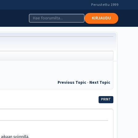
Perustettu 1999
KIRJAUDU
Previous Topic
-
Next Topic
PRINT
n aikaan syönnillä.