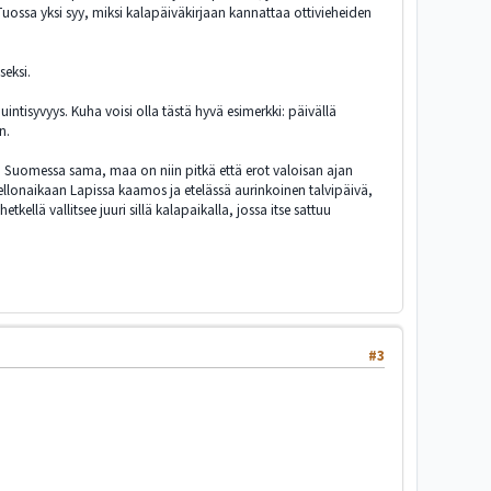
 Tuossa yksi syy, miksi kalapäiväkirjaan kannattaa ottivieheiden
seksi.
intisyvyys. Kuha voisi olla tästä hyvä esimerkki: päivällä
n.
koko Suomessa sama, maa on niin pitkä että erot valoisan ajan
kellonaikaan Lapissa kaamos ja etelässä aurinkoinen talvipäivä,
ellä vallitsee juuri sillä kalapaikalla, jossa itse sattuu
#3