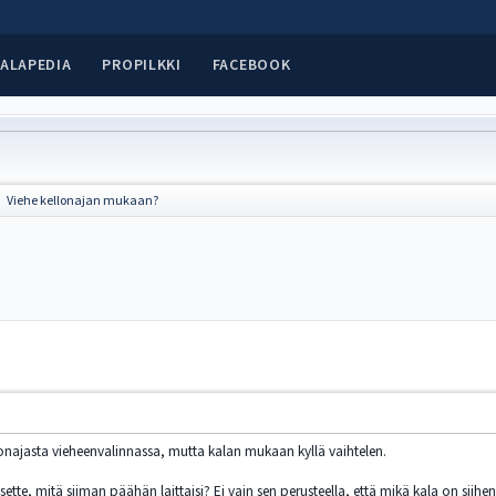
ALAPEDIA
PROPILKKI
FACEBOOK
Viehe kellonajan mukaan?
►
llonajasta vieheenvalinnassa, mutta kalan mukaan kyllä vaihtelen.
sette, mitä siiman päähän laittaisi? Ei vain sen perusteella, että mikä kala on siihe