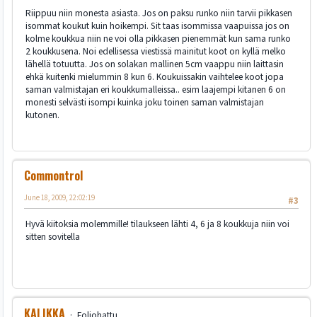
Riippuu niin monesta asiasta. Jos on paksu runko niin tarvii pikkasen
isommat koukut kuin hoikempi. Sit taas isommissa vaapuissa jos on
kolme koukkua niin ne voi olla pikkasen pienemmät kun sama runko
2 koukkusena. Noi edellisessa viestissä mainitut koot on kyllä melko
lähellä totuutta. Jos on solakan mallinen 5cm vaappu niin laittasin
ehkä kuitenki mielummin 8 kun 6. Koukuissakin vaihtelee koot jopa
saman valmistajan eri koukkumalleissa.. esim laajempi kitanen 6 on
monesti selvästi isompi kuinka joku toinen saman valmistajan
kutonen.
Commontrol
June 18, 2009, 22:02:19
#3
Hyvä kiitoksia molemmille! tilaukseen lähti 4, 6 ja 8 koukkuja niin voi
sitten sovitella
KALIKKA
Foliohattu