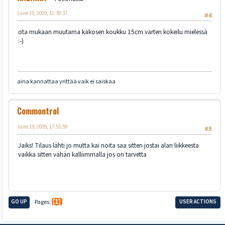
June 19, 2009, 11:39:37
#4
ota mukaan muutama kakosen koukku 15cm varten kokeilu mielessä
:-)
aina kannattaa yrittää vaik ei saiskaa
Commontrol
June 19, 2009, 17:55:59
#5
Jaiks! Tilaus lähti jo mutta kai noita saa sitten jostai alan liikkeesta
vaikka sitten vähän kalliimmalla jos on tarvetta
GO UP
Pages
1
USER ACTIONS