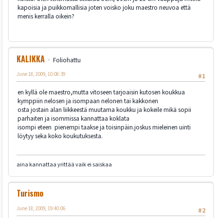
kapoisia ja puikkomallisia joten voisko joku maestro neuvoa että
menis kerralla oikein?
KALIKKA
Foliohattu
June 18, 2009, 10:08:39
#1
en kyllä ole maestro,mutta vitoseen tarjoaisin kutosen koukkua
kymppiin nelosen ja isompaan nelonen tai kakkonen
osta jostain alan liikkeestä muutama koukku ja kokeile mikä sopii
parhaiten ja isommissa kannattaa koklata
isompi eteen pienempi taakse ja toisinpäin.joskus mieleinen uinti
löytyy seka koko koukutuksesta.
aina kannattaa yrittää vaik ei saiskaa
Turismo
June 18, 2009, 19:40:06
#2