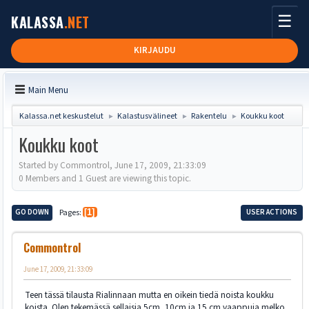
☰
KALASSA
.NET
KIRJAUDU
Main Menu
Kalassa.net keskustelut
Kalastusvälineet
Rakentelu
Koukku koot
►
►
►
Koukku koot
Started by Commontrol, June 17, 2009, 21:33:09
0 Members and 1 Guest are viewing this topic.
GO DOWN
Pages
1
USER ACTIONS
Commontrol
June 17, 2009, 21:33:09
Teen tässä tilausta Rialinnaan mutta en oikein tiedä noista koukku
koista. Olen tekemässä sellaisia 5cm, 10cm ja 15 cm vaappuja melko