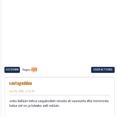
GO DOWN
Pages
1
USER ACTIONS
santageddon
July 05, 2009, 13:31:06
onko kellään tietoa vaajakosken virrasta eli vaaravirta että mimmosta
kalaa siel on ja tuleeko sielt mitään.