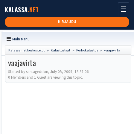
☰
KALASSA
.NET
KIRJAUDU
Main Menu
Kalassa.net keskustelut
Kalastuslajit
Perhokalastus
vaajavirta
►
►
►
vaajavirta
Started by santageddon, July 05, 2009, 13:31:06
0 Members and 1 Guest are viewing this topic.