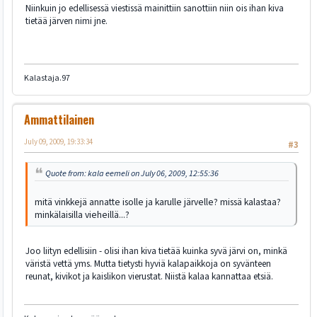
Niinkuin jo edellisessä viestissä mainittiin sanottiin niin ois ihan kiva
tietää järven nimi jne.
Kalastaja.97
Ammattilainen
July 09, 2009, 19:33:34
#3
Quote from: kala eemeli on July 06, 2009, 12:55:36
mitä vinkkejä annatte isolle ja karulle järvelle? missä kalastaa?
minkälaisilla vieheillä...?
Joo liityn edellisiin - olisi ihan kiva tietää kuinka syvä järvi on, minkä
väristä vettä yms. Mutta tietysti hyviä kalapaikkoja on syvänteen
reunat, kivikot ja kaislikon vierustat. Niistä kalaa kannattaa etsiä.