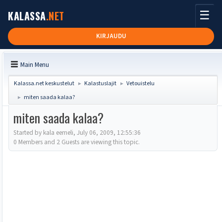
☰
KALASSA
.NET
KIRJAUDU
Main Menu
Kalassa.net keskustelut
Kalastuslajit
Vetouistelu
►
►
miten saada kalaa?
►
miten saada kalaa?
Started by kala eemeli, July 06, 2009, 12:55:36
0 Members and 2 Guests are viewing this topic.