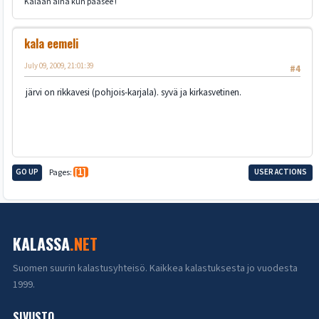
Kalaan aina kun pääsee !
kala eemeli
July 09, 2009, 21:01:39
#4
järvi on rikkavesi (pohjois-karjala). syvä ja kirkasvetinen.
GO UP
Pages
1
USER ACTIONS
KALASSA
.NET
Suomen suurin kalastusyhteisö. Kaikkea kalastuksesta jo vuodesta
1999.
SIVUSTO