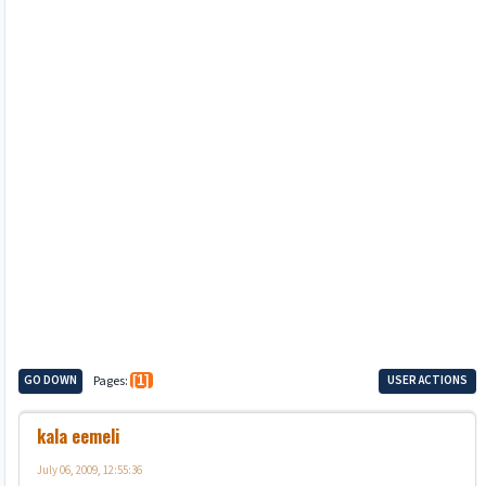
GO DOWN
Pages
1
USER ACTIONS
kala eemeli
July 06, 2009, 12:55:36