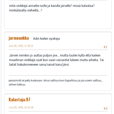
mitä vinkkejä annatte isolle ja karulle järvelle? missä kalastaa?
minkälaisilla vieheillä...?
jarmoankka
Ädin kielen opetaja
July 06, 2009, 12:59:32
#1
Järven nimikin jo auttas paljon jne... mutta luulen kyllä että kaiken
maailman vinkkejä saat kun vaan vaivaidut lukeen muita aiheita. Tai
laitat hakukoneeseen sana/sanat karu/järvi.
pessimisti ei pety koskaan. Aina sattuu kun tapahtuu ja jos usein sattuu,
siihen tottuu.
Kalastaja.97
July 09, 2009, 18:54:36
#2