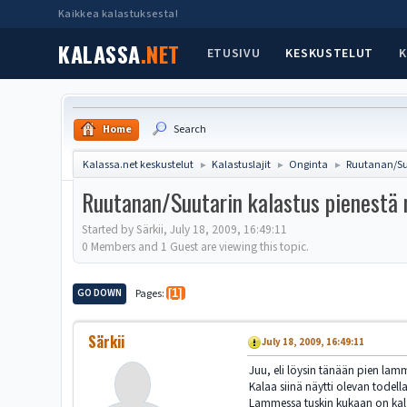
Kaikkea kalastuksesta!
KALASSA
.NET
ETUSIVU
KESKUSTELUT
K
Home
Search
Kalassa.net keskustelut
Kalastuslajit
Onginta
Ruutanan/Su
►
►
►
Ruutanan/Suutarin kalastus pienestä
Started by Särkii, July 18, 2009, 16:49:11
0 Members and 1 Guest are viewing this topic.
GO DOWN
Pages
1
Särkii
July 18, 2009, 16:49:11
Juu, eli löysin tänään pien lam
Kalaa siinä näytti olevan todel
Lammessa tuskin kukaan on kalas