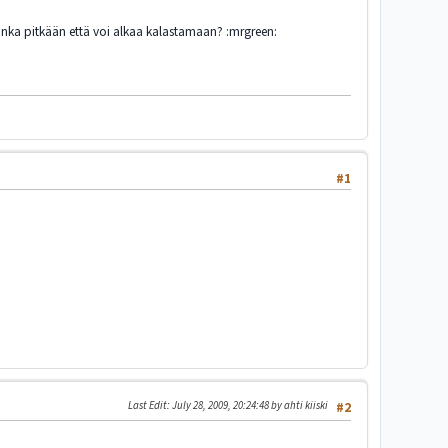
uinka pitkään että voi alkaa kalastamaan? :mrgreen:
#1
Last Edit
: July 28, 2009, 20:24:48 by ahti kiiski
#2