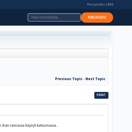
Perustettu 1999
KIRJAUDU
Previous Topic
-
Next Topic
PRINT
en ihan rannassa käynyt katsomassa..