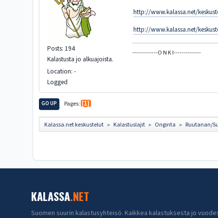
http://www.kalassa.net/keskust
http://www.kalassa.net/keskust
Posts: 194
-------------O N K I--------------
Kalastusta jo alkuajoista.
Location: -
Logged
GO UP
Pages
1
Kalassa.net keskustelut
Kalastuslajit
Onginta
Ruutanan/Su
►
►
►
KALASSA
.NET
Suomen suurin kalastusyhteisö. Kaikkea kalastuksesta jo vuode