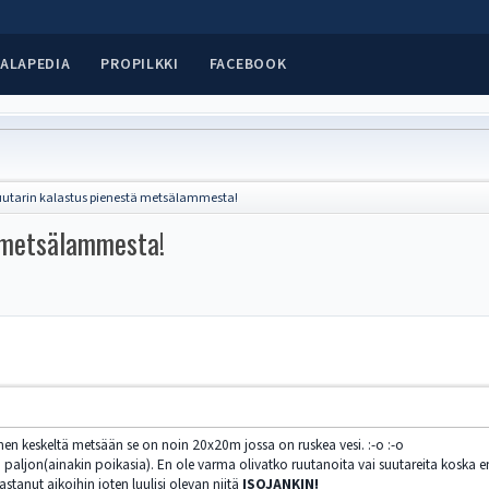
ALAPEDIA
PROPILKKI
FACEBOOK
utarin kalastus pienestä metsälammesta!
 metsälammesta!
men keskeltä metsään se on noin 20x20m jossa on ruskea vesi. :-o :-o
la paljon(ainakin poikasia). En ole varma olivatko ruutanoita vai suutareita koska 
tanut aikoihin joten luulisi olevan niitä
ISOJANKIN!