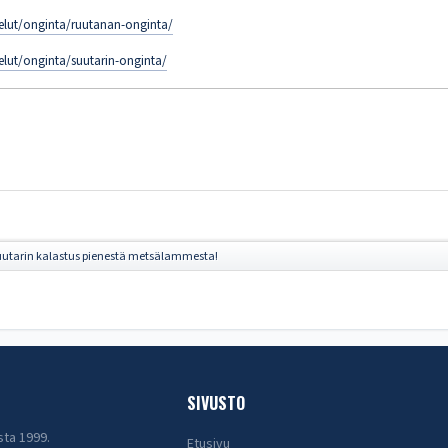
elut/onginta/ruutanan-onginta/
elut/onginta/suutarin-onginta/
utarin kalastus pienestä metsälammesta!
SIVUSTO
sta 1999.
Etusivu