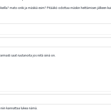
 kokeilla? mato-onki ja mäskiä esim? Pitääkö odottaa mäskin heittämisen jälkeen k
armasti saat ruutanoita jos niitä siinä on.
a niin kannattaa lukea nämä.