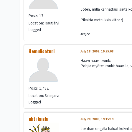
Joten, millä kannattaisi sieltä
Posts: 17
Pikaisia vastauksia kiitos :)
Location: Rautjärvi
Logged
Jeejee
Hemulisoturi
July 18, 2009, 19:55:08
Haavi haavi :wink:
Pohjia myöten ronkit haavilla, v
Posts: 1,492
Location: Siilinjärvi
Logged
ahti kiiski
July 28, 2009, 19:15:19
Jos ihan ongella haluat kokeill