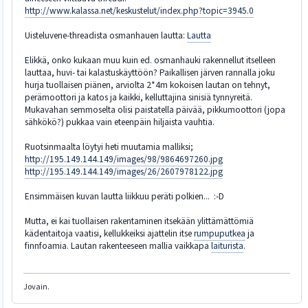
http://www.kalassa.net/keskustelut/index.php?topic=3945.0
Uisteluvene-threadista osmanhauen lautta:
Lautta
Elikkä, onko kukaan muu kuin ed. osmanhauki rakennellut itselleen
lauttaa, huvi- tai kalastuskäyttöön? Paikallisen järven rannalla joku
hurja tuollaisen piänen, arviolta 2*4m kokoisen lautan on tehnyt,
perämoottori ja katos ja kaikki, kelluttajina sinisiä tynnyreitä.
Mukavahan semmoselta olisi paistatella päivää, pikkumoottori (jopa
sähkökö?) pukkaa vain eteenpäin hiljaista vauhtia.
Ruotsinmaalta löytyi heti muutamia malliksi;
http://195.149.144.149/images/98/9864697260.jpg
http://195.149.144.149/images/26/2607978122.jpg
Ensimmäisen kuvan lautta liikkuu peräti polkien... :-D
Mutta, ei kai tuollaisen rakentaminen itsekään ylittämättömiä
kädentaitoja vaatisi, kellukkeiksi ajattelin itse
rumpuputkea
ja
finnfoamia. Lautan rakenteeseen mallia vaikkapa
laiturista
.
Jovain.