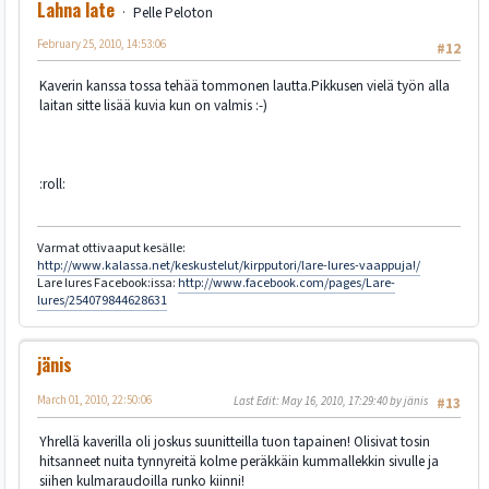
Lahna late
Pelle Peloton
February 25, 2010, 14:53:06
#12
Kaverin kanssa tossa tehää tommonen lautta.Pikkusen vielä työn alla
laitan sitte lisää kuvia kun on valmis :-)
:roll:
Varmat ottivaaput kesälle:
http://www.kalassa.net/keskustelut/kirpputori/lare-lures-vaappuja!/
Lare lures Facebook:issa:
http://www.facebook.com/pages/Lare-
lures/254079844628631
jänis
March 01, 2010, 22:50:06
Last Edit
: May 16, 2010, 17:29:40 by jänis
#13
Yhrellä kaverilla oli joskus suunitteilla tuon tapainen! Olisivat tosin
hitsanneet nuita tynnyreitä kolme peräkkäin kummallekkin sivulle ja
siihen kulmaraudoilla runko kiinni!