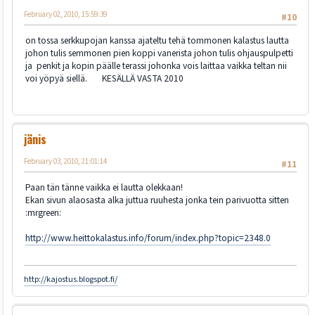
February 02, 2010, 15:59:39
#10
on tossa serkkupojan kanssa ajateltu tehä tommonen kalastus lautta
johon tulis semmonen pien koppi vanerista johon tulis ohjauspulpetti
ja penkit ja kopin päälle terassi johonka vois laittaa vaikka teltan nii
voi yöpyä siellä. KESÄLLÄ VASTA 2010
jänis
February 03, 2010, 21:01:14
#11
Paan tän tänne vaikka ei lautta olekkaan!
Ekan sivun alaosasta alka juttua ruuhesta jonka tein parivuotta sitten
:mrgreen:
http://www.heittokalastus.info/forum/index.php?topic=2348.0
http://kajostus.blogspot.fi/