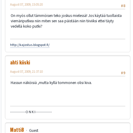
August 07, 2009, 15:05:20
#8
On myös ollut tämmöisen teko joskus mielessä! Jos käytää tuollaista
viemäriputkea niin miten sen saa päistään niin tiiviiksi ettei täyty
vedellä koko putki?
http://kajostus.blogspot.fi/
ahti kiiski
August 07, 2009, 21:37:10
#9
Hassun näköisiä ,mutta kyllä tommonen olisi kiva.
-------------O N K I--------------
Matti8
Guest