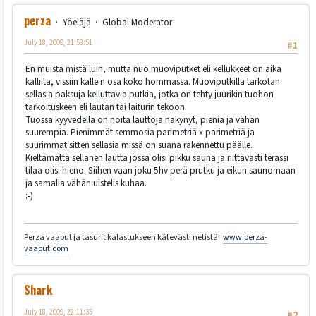
perza
Yöeläjä
Global Moderator
July 18, 2009, 21:58:51
#1
En muista mistä luin, mutta nuo muoviputket eli kellukkeet on aika
kalliita, vissiin kallein osa koko hommassa. Muoviputkilla tarkotan
sellasia paksuja kelluttavia putkia, jotka on tehty juurikin tuohon
tarkoituskeen eli lautan tai laiturin tekoon.
Tuossa kyyvedellä on noita lauttoja näkynyt, pieniä ja vähän
suurempia. Pienimmät semmosia parimetriä x parimetriä ja
suurimmat sitten sellasia missä on suana rakennettu päälle.
Kieltämättä sellanen lautta jossa olisi pikku sauna ja riittävästi terassi
tilaa olisi hieno. Siihen vaan joku 5hv perä prutku ja eikun saunomaan
ja samalla vähän uistelis kuhaa.
:-)
Perza vaaput ja tasurit kalastukseen kätevästi netistä!
www.perza-
vaaput.com
Shark
July 18, 2009, 22:11:35
#2