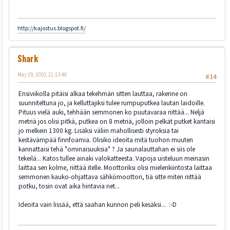
http://kajostus.blogspot.fi/
Shark
May 29, 2010, 21:13:46
#14
Ensiviikolla pitäisi alkaa tekehmän sitten lauttaa, rakenne on
suunniteltuna jo, ja kelluttajiksi tulee rumpuputkea lautan laidoille.
Pituus vielä auki, tehhään semmonen ko puutavaraa riittää... Neljä
metriä jos olisi pitkä, putkea on 8 metriä, jolloin pelkät putket kantaisi
jo melkein 1300 kg. Lisäksi väliin mahollisesti styroksia tai
kestävämpää finnfoamia. Olisiko ideoita mitä tuohon muuten
kannattaisi tehä "ominaisuuksia" ? Ja saunalauttahan ei siis ole
tekeilä... Katos tullee ainaki valokatteesta. Vapoja uisteluun meinasin
laittaa sen kolme, riittää itelle. Moottoriksi olisi mielenkiintosta laittaa
semmonen kauko-ohjattava sähkömoottori, tiä sitte miten riittää
potku, tosin ovat aika hintavia net...
Ideoita vain lissää, että saahan kunnon peli kesäksi... :-D