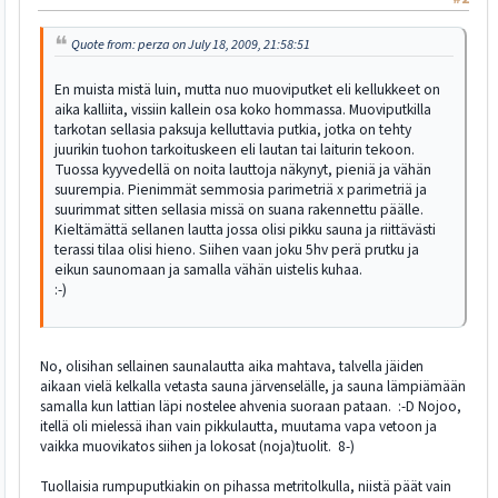
Quote from: perza on July 18, 2009, 21:58:51
En muista mistä luin, mutta nuo muoviputket eli kellukkeet on
aika kalliita, vissiin kallein osa koko hommassa. Muoviputkilla
tarkotan sellasia paksuja kelluttavia putkia, jotka on tehty
juurikin tuohon tarkoituskeen eli lautan tai laiturin tekoon.
Tuossa kyyvedellä on noita lauttoja näkynyt, pieniä ja vähän
suurempia. Pienimmät semmosia parimetriä x parimetriä ja
suurimmat sitten sellasia missä on suana rakennettu päälle.
Kieltämättä sellanen lautta jossa olisi pikku sauna ja riittävästi
terassi tilaa olisi hieno. Siihen vaan joku 5hv perä prutku ja
eikun saunomaan ja samalla vähän uistelis kuhaa.
:-)
No, olisihan sellainen saunalautta aika mahtava, talvella jäiden
aikaan vielä kelkalla vetasta sauna järvenselälle, ja sauna lämpiämään
samalla kun lattian läpi nostelee ahvenia suoraan pataan. :-D Nojoo,
itellä oli mielessä ihan vain pikkulautta, muutama vapa vetoon ja
vaikka muovikatos siihen ja lokosat (noja)tuolit. 8-)
Tuollaisia rumpuputkiakin on pihassa metritolkulla, niistä päät vain