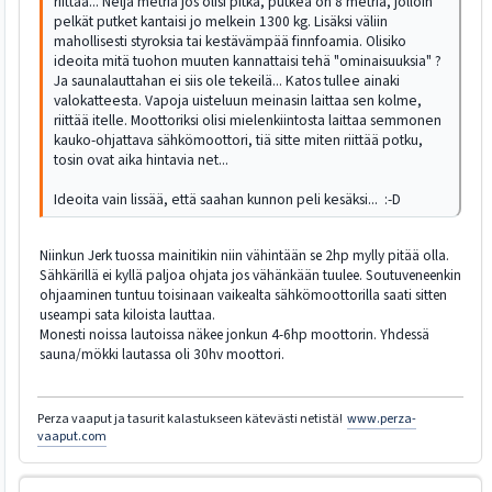
riittää... Neljä metriä jos olisi pitkä, putkea on 8 metriä, jolloin
pelkät putket kantaisi jo melkein 1300 kg. Lisäksi väliin
mahollisesti styroksia tai kestävämpää finnfoamia. Olisiko
ideoita mitä tuohon muuten kannattaisi tehä "ominaisuuksia" ?
Ja saunalauttahan ei siis ole tekeilä... Katos tullee ainaki
valokatteesta. Vapoja uisteluun meinasin laittaa sen kolme,
riittää itelle. Moottoriksi olisi mielenkiintosta laittaa semmonen
kauko-ohjattava sähkömoottori, tiä sitte miten riittää potku,
tosin ovat aika hintavia net...
Ideoita vain lissää, että saahan kunnon peli kesäksi... :-D
Niinkun Jerk tuossa mainitikin niin vähintään se 2hp mylly pitää olla.
Sähkärillä ei kyllä paljoa ohjata jos vähänkään tuulee. Soutuveneenkin
ohjaaminen tuntuu toisinaan vaikealta sähkömoottorilla saati sitten
useampi sata kiloista lauttaa.
Monesti noissa lautoissa näkee jonkun 4-6hp moottorin. Yhdessä
sauna/mökki lautassa oli 30hv moottori.
Perza vaaput ja tasurit kalastukseen kätevästi netistä!
www.perza-
vaaput.com