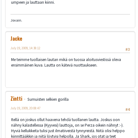
umpeen ja lauttaan kiinni.
Jovain.
Jacke
July 19, 2009, 14:38:12
#3
Me teimme tuollaisen lautan mikä on tuossa aloitusviestissä oleva
ensimmäinen kuva. Lautta on kätevä nuottaukseen.
Zintti
Sumuisten selkien gorilla
July 19, 2009, 20:08:47
#4
Itellä on joskus ollut haavena tehdä tuollanen lautta. Joskus oon
nähny kalastellessa (Kyyvesi) lauttoja, on se Perza oikein nähnyt :-).
Hyviä kellukkeita tulisi just ilmatiiveistä tynnyreistä. Niitä olisi helppo
kiinnittääkkin ja niitä löytyisi helpolla. Ja Shark, jos otat ja teet