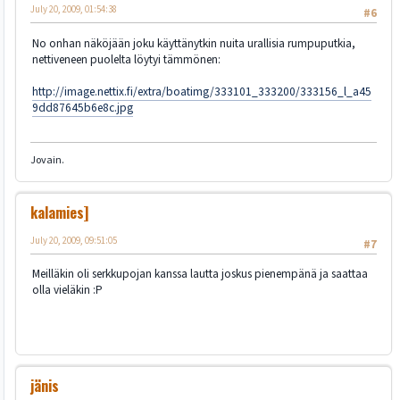
July 20, 2009, 01:54:38
#6
No onhan näköjään joku käyttänytkin nuita urallisia rumpuputkia,
nettiveneen puolelta löytyi tämmönen:
http://image.nettix.fi/extra/boatimg/333101_333200/333156_l_a45
9dd87645b6e8c.jpg
Jovain.
kalamies]
July 20, 2009, 09:51:05
#7
Meilläkin oli serkkupojan kanssa lautta joskus pienempänä ja saattaa
olla vieläkin :P
jänis