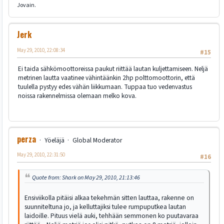
Jovain.
Jerk
May 29, 2010, 22:08:34
#15
Ei taida sähkömoottoreissa paukut riittää lautan kuljettamiseen. Neljä
metrinen lautta vaatinee vähintäänkin 2hp polttomoottorin, että
tuulella pystyy edes vähän liikkumaan. Tuppaa tuo vedenvastus
noissa rakennelmissa olemaan melko kova.
perza
Yöeläjä
Global Moderator
May 29, 2010, 22:31:50
#16
Quote from: Shark on May 29, 2010, 21:13:46
Ensiviikolla pitäisi alkaa tekehmän sitten lauttaa, rakenne on
suunniteltuna jo, ja kelluttajiksi tulee rumpuputkea lautan
laidoille. Pituus vielä auki, tehhään semmonen ko puutavaraa