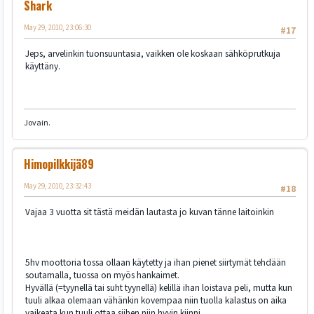
Shark
May 29, 2010, 23:06:30
#17
Jeps, arvelinkin tuonsuuntasia, vaikken ole koskaan sähköprutkuja
käyttäny.
Jovain.
Himopilkkijä89
May 29, 2010, 23:32:43
#18
Vajaa 3 vuotta sit tästä meidän lautasta jo kuvan tänne laitoinkin
5hv moottoria tossa ollaan käytetty ja ihan pienet siirtymät tehdään
soutamalla, tuossa on myös hankaimet.
Hyvällä (=tyynellä tai suht tyynellä) kelillä ihan loistava peli, mutta kun
tuuli alkaa olemaan vähänkin kovempaa niin tuolla kalastus on aika
vaikeata kun tuuli ottaa siihen niin hyvin kiinni.