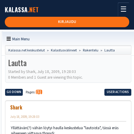
☰
KALASSA
.NET
KIRJAUDU
Main Menu
Kalassa.net keskustelut
Kalastusvälineet
Rakentelu
Lautta
►
►
►
Lautta
Started by Shark, July 18, 2009, 19:28:03
0 Members and 1 Guest are viewing this topic.
GO DOWN
Pages
1
USER ACTIONS
Shark
July 18, 2009, 19:28:03
Yllättävän(?) vähän löytyi haulla keskustelua "lautoista", tässä eräs
aiheeseen viittaava threadi: