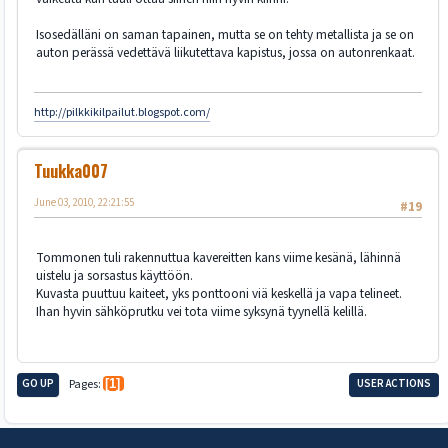
Isosedälläni on saman tapainen, mutta se on tehty metallista ja se on
auton perässä vedettävä liikutettava kapistus, jossa on autonrenkaat.
http://pilkkikilpailut.blogspot.com/
Tuukka007
June 03, 2010, 22:21:55
#19
Tommonen tuli rakennuttua kavereitten kans viime kesänä, lähinnä
uistelu ja sorsastus käyttöön.
Kuvasta puuttuu kaiteet, yks ponttooni viä keskellä ja vapa telineet.
Ihan hyvin sähköprutku vei tota viime syksynä tyynellä kelillä.
GO UP
Pages
1
USER ACTIONS