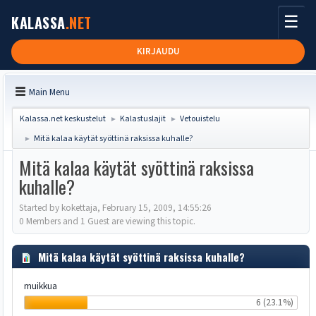
☰
KALASSA
.NET
KIRJAUDU
Main Menu
Kalassa.net keskustelut
Kalastuslajit
Vetouistelu
►
►
Mitä kalaa käytät syöttinä raksissa kuhalle?
►
Mitä kalaa käytät syöttinä raksissa
kuhalle?
Started by kokettaja, February 15, 2009, 14:55:26
0 Members and 1 Guest are viewing this topic.
Mitä kalaa käytät syöttinä raksissa kuhalle?
muikkua
6 (23.1%)