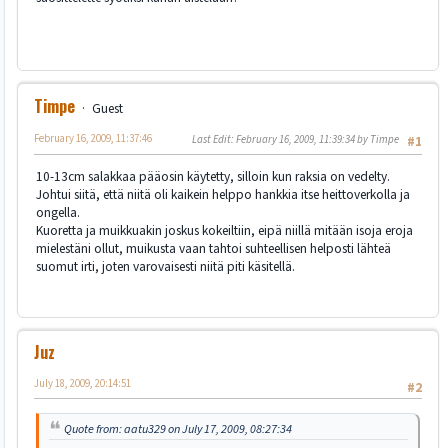
Timpe
Guest
February 16, 2009, 11:37:46
Last Edit
: February 16, 2009, 11:39:34 by Timpe
#1
10-13cm salakkaa pääosin käytetty, silloin kun raksia on vedelty.
Johtui siitä, että niitä oli kaikein helppo hankkia itse heittoverkolla ja
ongella.
Kuoretta ja muikkuakin joskus kokeiltiin, eipä niillä mitään isoja eroja
mielestäni ollut, muikusta vaan tahtoi suhteellisen helposti lähteä
suomut irti, joten varovaisesti niitä piti käsitellä.
Juz
July 18, 2009, 20:14:51
#2
Quote from: aatu329 on July 17, 2009, 08:27:34