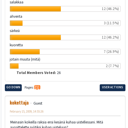
salakkaa
12 (46.2%)
ahventa
3 (11.5%)
särkeä
12 (46.2%)
kuoretta
7 (26.9%)
jotain muuta (mitä)
2 (7.7%)
Total Members Voted:
26
GO DOWN
Pages
1
USER ACTIONS
kokettaja
Guest
February 15, 2009, 14:55:26
Meinasin kokeilla raksia ensi kesänä kuhaa uistellessani. Mitä
suosittelette syötiksi kuhan uisteluun?