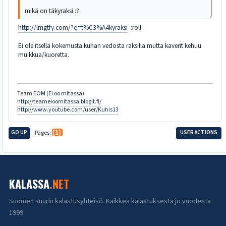
mikä on täkyraksi :?
http://lmgtfy.com/?q=t%C3%A4kyraksi
:roll:
Ei ole itsellä kokemusta kuhan vedosta raksilla mutta kaverit kehuu
muikkua/kuoretta.
Team EOM (Ei oo mitassa)
http://teameioomitassa.blogit.fi/
http://www.youtube.com/user/Kuhis13
GO UP
Pages
1
USER ACTIONS
KALASSA
.NET
Suomen suurin kalastusyhteisö. Kaikkea kalastuksesta jo vuodesta
1999.