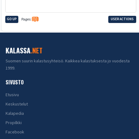
GO UP
Pages
1
USER ACTIONS
KALASSA
.NET
Suomen suurin kalastusyhteisö. Kaikkea kalastuksesta jo vuodesta
1999.
SIVUSTO
Etusivu
Keskustelut
Kalapedia
Propilkki
Facebook