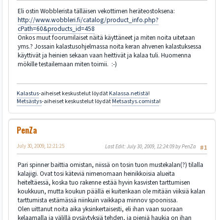
Eli ostin Wobblerista tälläisen vekottimen heräteostoksena:
http://www.wobbleri.fi/catalog/product_info.php?
cPath=60&products_id=458
Onkos muut foorumilaiset näitä käyttäneet ja miten noita uitetaan
yms.? Jossain kalastusohjelmassa noita keran ahvenen kalastuksessa
käyttivät ja heinien sekaan vaan heittivät ja kalaa tuli. Huomenna
mökille testailemaan miten toimii. :-)
Kalastus
-aiheiset keskustelut löydät
Kalassa.netistä
!
Metsästys
-aiheiset keskustelut löydät
Metsastys.comista
!
PenZa
July 30, 2009, 12:21:25
Last Edit
: July 30, 2009, 12:24:09 by PenZa
#1
Pari spinner baittia omistan, niissä on tosin tuon mustekalan(?) tilalla
kalajigi. Ovat tosi käteviä nimenomaan heinikkoisia alueita
heiteltäessä, koska tuo rakenne estää hyvin kasvisten tarttumisen
koukkuun, mutta koukun päällä ei kuitenkaan ole mitään viiksiä kalan
tarttumista estämässä niinkuin vaikkapa minnov spoonissa.
Olen uittanut noita aika yksinkertaisesti, eli ihan vaan suoraan
kelaamalla ja välillä pysäytyksiä tehden, ja pieniä haukia on ihan