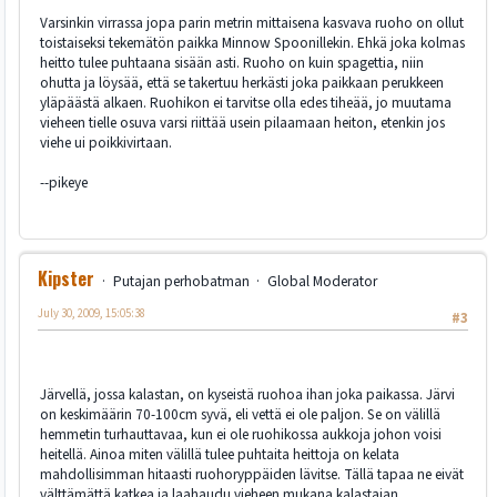
Varsinkin virrassa jopa parin metrin mittaisena kasvava ruoho on ollut
toistaiseksi tekemätön paikka Minnow Spoonillekin. Ehkä joka kolmas
heitto tulee puhtaana sisään asti. Ruoho on kuin spagettia, niin
ohutta ja löysää, että se takertuu herkästi joka paikkaan perukkeen
yläpäästä alkaen. Ruohikon ei tarvitse olla edes tiheää, jo muutama
vieheen tielle osuva varsi riittää usein pilaamaan heiton, etenkin jos
viehe ui poikkivirtaan.
--pikeye
Kipster
Putajan perhobatman
Global Moderator
July 30, 2009, 15:05:38
#3
Järvellä, jossa kalastan, on kyseistä ruohoa ihan joka paikassa. Järvi
on keskimäärin 70-100cm syvä, eli vettä ei ole paljon. Se on välillä
hemmetin turhauttavaa, kun ei ole ruohikossa aukkoja johon voisi
heitellä. Ainoa miten välillä tulee puhtaita heittoja on kelata
mahdollisimman hitaasti ruohoryppäiden lävitse. Tällä tapaa ne eivät
välttämättä katkea ja laahaudu vieheen mukana kalastajan