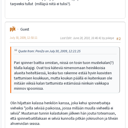
tarpeeksi tullut (milläpä niitä ei tulisi?).
pjk
Guest
July 30, 2009, 12:50:11
Last Edit
: June 28, 2010, 16:46:41 by pikeye
#2
Quote from: PenZa on July 30, 2009, 12:21:25
Pari spinner baittia omistan, niissä on tosin tuon mustekalan(?)
tilalla kalajigi. Ovat tosi käteviä nimenomaan heinikkoisia
alueita heiteltäessä, koska tuo rakenne estää hyvin kasvisten
tarttumisen koukkuun, mutta koukun päällä ei kuitenkaan ole
mitään viiksiä kalan tarttumista estämässä niinkuin vaikkapa
minnov spoonissa.
Olin hiljattain kalassa henkilön kanssa, joka kehui spinnerbaiteja
vieheiksi "joilla selviää paikoissa, joissa millään muulla vieheellä ei
selviä". Muutaman tunnin kalastuksen jälkeen hän joutui toteamaan,
että spinnerbaitillakaan ei selviä kunnolla pitkän jokiruohon ja tiheän
ahvenvidan seassa.