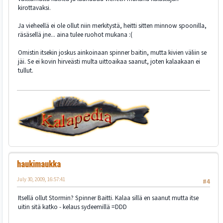
kirottavaksi.
Ja vieheellä ei ole ollut niin merkitystä, heitti sitten minnow spoonilla,
räsäsellä jne... aina tulee ruohot mukana :(
Omistin itsekin joskus ainkoinaan spinner baitin, mutta kivien väliin se
jäi. Se ei kovin hirveästi multa uittoaikaa saanut, joten kalaakaan ei
tullut.
haukimaukka
July 30, 2009, 16:57:41
#4
Itsellä ollut Stormin? Spinner Baitti. Kalaa sillä en saanut mutta itse
uitin sitä katko - kelaus sydeemillä =DDD