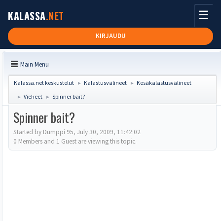
☰
KALASSA
.NET
KIRJAUDU
Main Menu
Kalassa.net keskustelut
Kalastusvälineet
Kesäkalastusvälineet
►
►
Vieheet
Spinner bait?
►
►
Spinner bait?
Started by Dumppi 95, July 30, 2009, 11:42:02
0 Members and 1 Guest are viewing this topic.