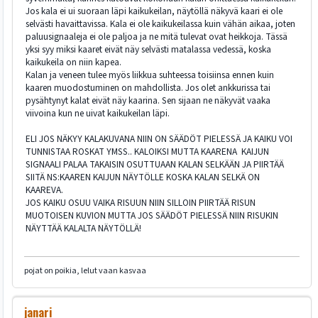
Jos kala ei ui suoraan läpi kaikukeilan, näytöllä näkyvä kaari ei ole
selvästi havaittavissa. Kala ei ole kaikukeilassa kuin vähän aikaa, joten
paluusignaaleja ei ole paljoa ja ne mitä tulevat ovat heikkoja. Tässä
yksi syy miksi kaaret eivät näy selvästi matalassa vedessä, koska
kaikukeila on niin kapea.
Kalan ja veneen tulee myös liikkua suhteessa toisiinsa ennen kuin
kaaren muodostuminen on mahdollista. Jos olet ankkurissa tai
pysähtynyt kalat eivät näy kaarina. Sen sijaan ne näkyvät vaaka
viivoina kun ne uivat kaikukeilan läpi.
ELI JOS NÄKYY KALAKUVANA NIIN ON SÄÄDÖT PIELESSÄ JA KAIKU VOI
TUNNISTAA ROSKAT YMSS.. KALOIKSI MUTTA KAARENA KAIJUN
SIGNAALI PALAA TAKAISIN OSUTTUAAN KALAN SELKÄÄN JA PIIRTÄÄ
SIITÄ NS:KAAREN KAIJUN NÄYTÖLLE KOSKA KALAN SELKÄ ON
KAAREVA.
JOS KAIKU OSUU VAIKA RISUUN NIIN SILLOIN PIIRTÄÄ RISUN
MUOTOISEN KUVION MUTTA JOS SÄÄDÖT PIELESSÄ NIIN RISUKIN
NÄYTTÄÄ KALALTA NÄYTÖLLÄ!
pojat on poikia, lelut vaan kasvaa
janari