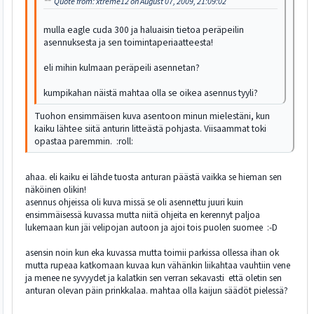
Quote from: xtreme12 on August 07, 2009, 21:09:02
mulla eagle cuda 300 ja haluaisin tietoa peräpeilin
asennuksesta ja sen toimintaperiaatteesta!
eli mihin kulmaan peräpeili asennetan?
kumpikahan näistä mahtaa olla se oikea asennus tyyli?
Tuohon ensimmäisen kuva asentoon minun mielestäni, kun
kaiku lähtee siitä anturin litteästä pohjasta. Viisaammat toki
opastaa paremmin. :roll:
ahaa. eli kaiku ei lähde tuosta anturan päästä vaikka se hieman sen
näköinen olikin!
asennus ohjeissa oli kuva missä se oli asennettu juuri kuin
ensimmäisessä kuvassa mutta niitä ohjeita en kerennyt paljoa
lukemaan kun jäi velipojan autoon ja ajoi tois puolen suomee :-D
asensin noin kun eka kuvassa mutta toimii parkissa ollessa ihan ok
mutta rupeaa katkomaan kuvaa kun vähänkin liikahtaa vauhtiin vene
ja menee ne syvyydet ja kalatkin sen verran sekavasti että oletin sen
anturan olevan päin prinkkalaa. mahtaa olla kaijun säädöt pielessä?