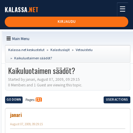
☰
KALASSA
.NET
KIRJAUDU
Main Menu
Kalassa.net keskustelut
Kalastuslajit
Vetouistelu
►
►
Kaikuluotaimen säädöt?
►
Kaikuluotaimen säädöt?
Started by janari, August 07, 2009, 09:29:15
0 Members and 1 Guest are viewing this topic.
GO DOWN
Pages
1
USER ACTIONS
janari
August 07, 2009, 09:29:15