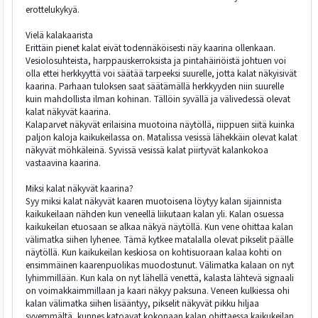
erottelukykyä.
Vielä kalakaarista
Erittäin pienet kalat eivät todennäköisesti näy kaarina ollenkaan.
Vesiolosuhteista, harppauskerroksista ja pintahäiriöistä johtuen voi
olla ettei herkkyyttä voi säätää tarpeeksi suurelle, jotta kalat näkyisivät
kaarina. Parhaan tuloksen saat säätämällä herkkyyden niin suurelle
kuin mahdollista ilman kohinan. Tällöin syvällä ja välivedessä olevat
kalat näkyvät kaarina.
Kalaparvet näkyvät erilaisina muotoina näytöllä, riippuen siitä kuinka
paljon kaloja kaikukeilassa on. Matalissa vesissä lähekkäin olevat kalat
näkyvät möhkäleinä. Syvissä vesissä kalat piirtyvät kalankokoa
vastaavina kaarina.
Miksi kalat näkyvät kaarina?
Syy miksi kalat näkyvät kaaren muotoisena löytyy kalan sijainnista
kaikukeilaan nähden kun veneellä liikutaan kalan yli. Kalan osuessa
kaikukeilan etuosaan se alkaa näkyä näytöllä. Kun vene ohittaa kalan
välimatka siihen lyhenee. Tämä kytkee matalalla olevat pikselit päälle
näytöllä. Kun kaikukeilan keskiosa on kohtisuoraan kalaa kohti on
ensimmäinen kaarenpuolikas muodostunut. Välimatka kalaan on nyt
lyhimmillään. Kun kala on nyt lähellä venettä, kalasta lähtevä signaali
on voimakkaimmillaan ja kaari näkyy paksuna. Veneen kulkiessa ohi
kalan välimatka siihen lisääntyy, pikselit näkyvät pikku hiljaa
syvemmältä, kunnes katoavat kokonaan kalan ohittaessa kaikukeilan.