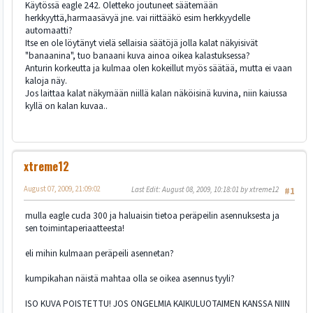
Käytössä eagle 242. Oletteko joutuneet säätemään
herkkyyttä,harmaasävyä jne. vai riittääkö esim herkkyydelle
automaatti?
Itse en ole löytänyt vielä sellaisia säätöjä jolla kalat näkyisivät
"banaanina", tuo banaani kuva ainoa oikea kalastuksessa?
Anturin korkeutta ja kulmaa olen kokeillut myös säätää, mutta ei vaan
kaloja näy.
Jos laittaa kalat näkymään niillä kalan näköisinä kuvina, niin kaiussa
kyllä on kalan kuvaa..
xtreme12
August 07, 2009, 21:09:02
Last Edit
: August 08, 2009, 10:18:01 by xtreme12
#1
mulla eagle cuda 300 ja haluaisin tietoa peräpeilin asennuksesta ja
sen toimintaperiaatteesta!
eli mihin kulmaan peräpeili asennetan?
kumpikahan näistä mahtaa olla se oikea asennus tyyli?
ISO KUVA POISTETTU! JOS ONGELMIA KAIKULUOTAIMEN KANSSA NIIN