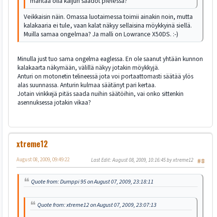
mahtaa olla kaijun säädöt pielessä?
Veikkaisin näin. Omassa luotaimessa toimii ainakin noin, mutta
kalakaaria ei tule, vaan kalat näkyy sellaisina möykkyinä siellä.
Muilla samaa ongelmaa? Ja malli on Lowrance X50DS. :-)
Minulla just tuo sama ongelma eaglessa. En ole saanut yhtään kunnon
kalakaarta näkymään, välillä näkyy jotakin möykkyjä.
Anturi on motonetin telineessä jota voi portaattomasti säätää ylös
alas suunnassa. Anturin kulmaa säätänyt pari kertaa.
Jotain vinkkejä pitäs saada nuihin säätöihin, vai onko sittenkin
asennuksessa jotakin vikaa?
xtreme12
August 08, 2009, 09:49:22
Last Edit
: August 08, 2009, 10:16:45 by xtreme12
#8
Quote from: Dumppi 95 on August 07, 2009, 23:18:11
Quote from: xtreme12 on August 07, 2009, 23:07:13