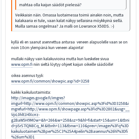
mahtaa olla kaijun säädöt pielessä?
Veikkaisin näin. Omassa luotaimessa toimii ainakin noin, mutta
kalakaaria ei tule, vaan kalat näkyy sellaisina möykkyinä siellä.
Muilla samaa ongelmaa? Ja malli on Lowrance X50DS. :-)
kyllä eli en saanut asennettua anturaa veneen alapuolelle vaan se on
noin 10cm ylempänä kun veneen alapinta!
mullaki näkyy vain kalakuvioina mutta kun lueskelee sivua
www.opm.fi
niin sieltä löytyy ohjeet kaijun oikeille säädöille!
oikea asennus tyyli:
www.opm.fi/common/showpic.asp?id=3258
kaikki kaikuluotaimista:
http://images.google.fi/imgres?
imgurl=http://www.opm.fi/common/showpic.asp%3Fid%3D3258&i
mgrefurl=http://www.opm.fi/showpage.asp%3Fid%3D2802&usg=__
VpL0hlt1HlXcrrz-
g2BaW5H9MOw=&h=266&w=258&sz=9&hl=fi&start=15&um=1&tbni
d=jiSrS7lQN8Cq_M:&tbnh=113&tbnw=110&prev=/images%3Fq%3D
kaikuluotaimen%2Bper%25C3%25A4peilin%2Basennus%26hl%3Dfi
%26um%3D1