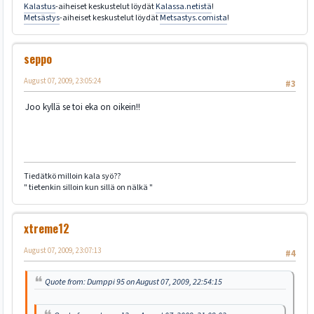
Kalastus
-aiheiset keskustelut löydät
Kalassa.netistä
!
Metsästys
-aiheiset keskustelut löydät
Metsastys.comista
!
seppo
August 07, 2009, 23:05:24
#3
Joo kyllä se toi eka on oikein!!
Tiedätkö milloin kala syö??
" tietenkin silloin kun sillä on nälkä "
xtreme12
August 07, 2009, 23:07:13
#4
Quote from: Dumppi 95 on August 07, 2009, 22:54:15