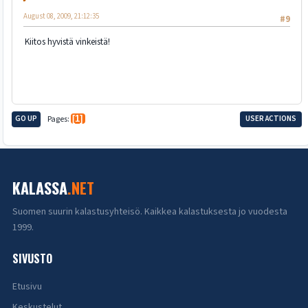
August 08, 2009, 21:12:35
#9
Kiitos hyvistä vinkeistä!
GO UP
Pages
1
USER ACTIONS
KALASSA
.NET
Suomen suurin kalastusyhteisö. Kaikkea kalastuksesta jo vuodesta
1999.
SIVUSTO
Etusivu
Keskustelut