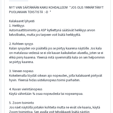
NYT VAIN SÄÄTÄMÄÄN KAIKU KOHDALLEEN! *JOS OLIS YMMÄRTÄNYT
PUOLIAKAAN TEKSTISTÄ :-D *
Kalakaaret lyhyesti
1. Herkkyys
Automaattitoiminto ja ASP kytkettynä säätävät herkkyys arvon
kelvolliseksi, mutta jos tarpeen voit lisätä herkkyyttä.
2. Kohteen syvyys
Kalan syvyyden voi päätellä jos se piirtyy kaarena näytölle. Jos kala
on matalassa vedessä se ei ole kauan kaikukeilan alueella, joten se ei
ehkä piirry kaarena. Yleensä mitä syvemmällä kala on sen helpommin
se piirtyy kaarena.
3. Veneen nopeus
Kokeilemalla löydät oikean ajo nopeuden, jolla kalakaaret piirtyvät
hyvin. Yleensä hidas uistelunopeus toimii parhaiten.
4. Kuvan vierintänopeus
Käytä vähintään ¾ osaa nopeudesta tai nopeampaa.
5. Zoom toiminto
Jos näet näytöllä joitakin kohteita mutta ne eivät ole kaaria, käytä
Zoom toimintoa. Sen avulla voit tehokkaasti lisätä näytön