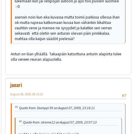
lukemaan kun jäi velipojan autoon ja ajoi tois puolen suomee
:-D
asensin noin kun eka kuvassa mutta toimii parkissa ollessa ihan
ok mutta rupeaa katkomaan kuvaa kun vähänkin liikahtaa
vauhtiin vene ja menee ne syvyydet ja kalatkin sen verran
sekavasti että oletin sen anturan olevan päin prinkkalaa.
mahtaa olla kaijun säädöt pielessä?
Anturi on liian ylhäällä. Takaapäin katsottuna anturin alapinta tulee
olla veneen reunan alapuolella.
janari
August 08, 2009, 08:15:20
#7
Quote from: Dumppi 95 on August 07, 2009, 23:18:11
Quote from: xtreme12 on August 07, 2009, 23:07:13