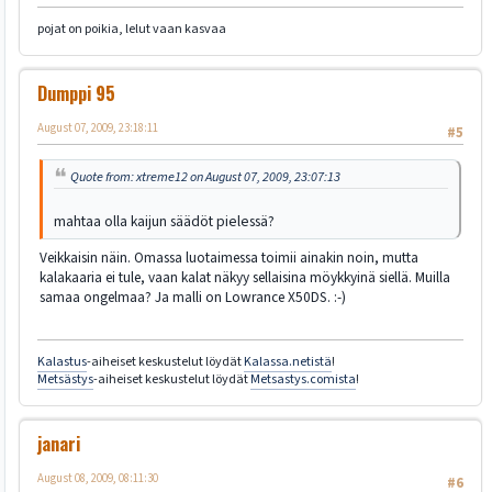
pojat on poikia, lelut vaan kasvaa
Dumppi 95
August 07, 2009, 23:18:11
#5
Quote from: xtreme12 on August 07, 2009, 23:07:13
mahtaa olla kaijun säädöt pielessä?
Veikkaisin näin. Omassa luotaimessa toimii ainakin noin, mutta
kalakaaria ei tule, vaan kalat näkyy sellaisina möykkyinä siellä. Muilla
samaa ongelmaa? Ja malli on Lowrance X50DS. :-)
Kalastus
-aiheiset keskustelut löydät
Kalassa.netistä
!
Metsästys
-aiheiset keskustelut löydät
Metsastys.comista
!
janari
August 08, 2009, 08:11:30
#6