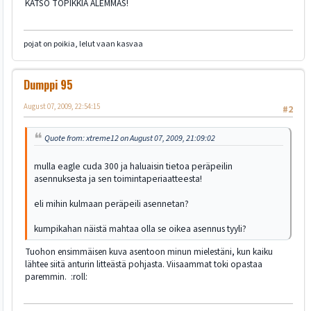
KATSO TOPIKKIA ALEMMAS!
pojat on poikia, lelut vaan kasvaa
Dumppi 95
August 07, 2009, 22:54:15
#2
Quote from: xtreme12 on August 07, 2009, 21:09:02
mulla eagle cuda 300 ja haluaisin tietoa peräpeilin
asennuksesta ja sen toimintaperiaatteesta!
eli mihin kulmaan peräpeili asennetan?
kumpikahan näistä mahtaa olla se oikea asennus tyyli?
Tuohon ensimmäisen kuva asentoon minun mielestäni, kun kaiku
lähtee siitä anturin litteästä pohjasta. Viisaammat toki opastaa
paremmin. :roll: