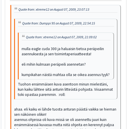
Quote from: xtreme12 on August 07, 2009, 23:07:13
Quote from: Dumppi 95 on August 07, 2009, 22:54:15
Quote from: xtreme12 on August 07, 2009, 21:09:02
mulla eagle cuda 300 ja haluaisin tietoa peräpeilin
asennuksesta ja sen toimintaperiaatteesta!
eli mihin kulmaan peräpeili asennetan?
kumpikahan näistä mahtaa olla se oikea asennus tyyli?
Tuohon ensimmäisen kuva asentoon minun mielestäni,
kun kaiku lähtee siitä anturin litteästä pohjasta. Viisaammat
toki opastaa paremmin. :roll:
ahaa. eli kaiku ei lähde tuosta anturan päästä vaikka se hieman
sen näköinen olikin!
asennus ohjeissa oli kuva missä se oli asennettu juuri kuin
ensimmäisessä kuvassa mutta niitä ohjeita en kerennyt paljoa