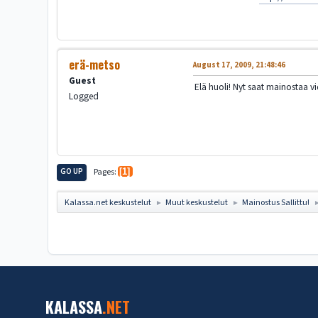
erä-metso
August 17, 2009, 21:48:46
Guest
Elä huoli! Nyt saat mainostaa vie
Logged
GO UP
Pages
1
Kalassa.net keskustelut
Muut keskustelut
Mainostus Sallittu!
►
►
KALASSA
.NET