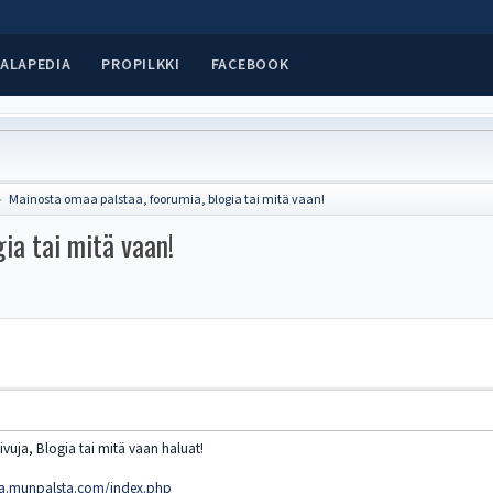
ALAPEDIA
PROPILKKI
FACEBOOK
Mainosta omaa palstaa, foorumia, blogia tai mitä vaan!
►
ia tai mitä vaan!
vuja, Blogia tai mitä vaan haluat!
ta.munpalsta.com/index.php