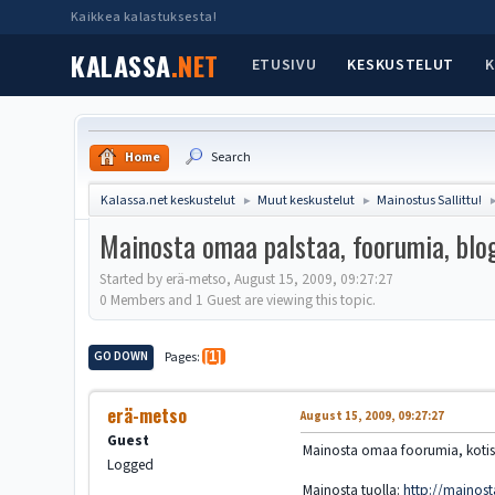
Kaikkea kalastuksesta!
KALASSA
.NET
ETUSIVU
KESKUSTELUT
K
Home
Search
Kalassa.net keskustelut
Muut keskustelut
Mainostus Sallittu!
►
►
Mainosta omaa palstaa, foorumia, blog
Started by erä-metso, August 15, 2009, 09:27:27
0 Members and 1 Guest are viewing this topic.
GO DOWN
Pages
1
erä-metso
August 15, 2009, 09:27:27
Guest
Mainosta omaa foorumia, kotisi
Logged
Mainosta tuolla:
http://mainos