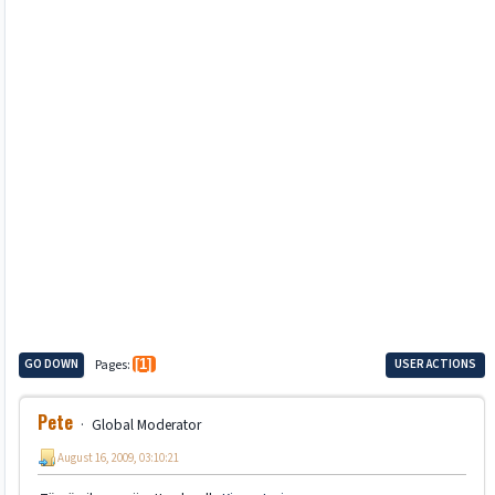
GO DOWN
Pages
1
USER ACTIONS
Pete
Global Moderator
August 16, 2009, 03:10:21