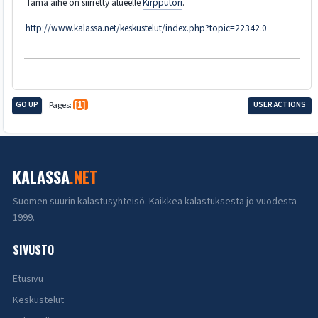
Tämä aihe on siirretty alueelle
Kirpputori
.
http://www.kalassa.net/keskustelut/index.php?topic=22342.0
GO UP
Pages
1
USER ACTIONS
KALASSA
.NET
Suomen suurin kalastusyhteisö. Kaikkea kalastuksesta jo vuodesta
1999.
SIVUSTO
Etusivu
Keskustelut