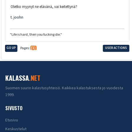
Oletko myynyt ne elävänä, vai keitettynä?
t. joohn
"Life is hard, then you fucking die."
GO UP
Pages
1
USER ACTIONS
KALASSA
.NET
Suomen suurin kalastusyhteisö. Kaikkea kalastuksesta jo vuodesta
1999.
SIVUSTO
Etusivu
Keskustelut