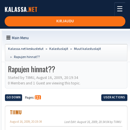
☰
KALASSA
.NET
KIRJAUDU
Main Menu
Kalassa.net keskustelut
Kalastuslajit
Muut kalastuslajit
►
►
Rapujen hinnat??
►
Rapujen hinnat??
Started by TIIMU, August 16, 2009, 20:19:34
0 Members and 1 Guest are viewing this topic.
GO DOWN
Pages
1
USER ACTIONS
TIIMU
August 16, 2009, 20:19:34
Last Edit
: August 16, 2009, 20:34:04 by TIIMU