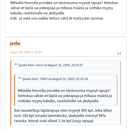
Millasilla hinnoilla porukka on tänävuonna myynyt rapuja? Kertokaa
vähän et täplä vai jokirapuja ja millasia määriä ja ootteko myyny
tukuille, ravintoloille vai yksityisille.
Edit. Ja vielä vois vaikka kertoo vähä et mistä päin suomee.
joohn
August 16, 2009, 21:56:44
#1
Quote from: Harri on August 16, 2009, 20:25:07
Quote from: TIIMU on August 16, 2009, 20:19:34
Millasilla hinnoilla porukka on tänävuonna myynyt rapuja?
Kertokaa vähän et täplä vai jokirapuja ja millasia määriä ja
ootteko myyny tukuille, ravintoloille vai yksityisille.
Itse ravustettuja täplärapuja olen myynyt 450 kpl, sekä sitten
noin 200 kpl omasta lammikosta, yksityisille mennyt 98%
ravuista. Hinnat ovat olleet 2-3e kpl (isoja rapuja).