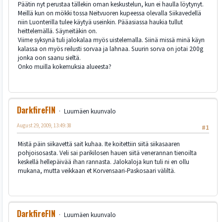
Päätin nyt perustaa tällekin oman keskustelun, kun ei haulla löytynyt.
Meillä kun on mökki tossa Neitvuoren kupeessa olevalla Siikavedellä
niin Luonterilla tulee käytyä useinkin. Pääasiassa haukia tullut
heittelemällä. Säyneitäkin on.
Viime syksynä tuli jalokalaa myös uistelemalla. Siinä missä minä käyn
kalassa on myös reilusti sorvaa ja lahnaa. Suurin sorva on jotai 200g
jonka oon saanu sieltä.
Onko muilla kokemuksia alueesta?
DarkfireFIN
Luumäen kuunvalo
August 29, 2009, 13:49:38
#1
Mistä päin siikavettä sait kuhaa. Ite koitettiin siitä siikasaaren
pohjoisosasta. Veli sai parikilosen hauen siitä venerannan tienoilta
keskellä hellepäivää ihan rannasta. Jalokaloja kun tuli ni en ollu
mukana, mutta veikkaan et Korvensaari-Paskosaari väliltä.
DarkfireFIN
Luumäen kuunvalo