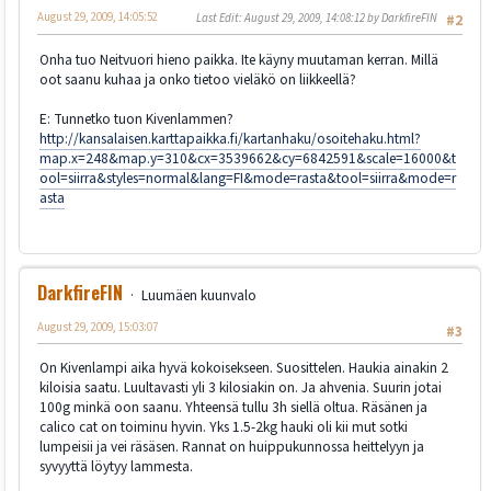
August 29, 2009, 14:05:52
Last Edit
: August 29, 2009, 14:08:12 by DarkfireFIN
#2
Onha tuo Neitvuori hieno paikka. Ite käyny muutaman kerran. Millä
oot saanu kuhaa ja onko tietoo vieläkö on liikkeellä?
E: Tunnetko tuon Kivenlammen?
http://kansalaisen.karttapaikka.fi/kartanhaku/osoitehaku.html?
map.x=248&map.y=310&cx=3539662&cy=6842591&scale=16000&t
ool=siirra&styles=normal&lang=FI&mode=rasta&tool=siirra&mode=r
asta
DarkfireFIN
Luumäen kuunvalo
August 29, 2009, 15:03:07
#3
On Kivenlampi aika hyvä kokoisekseen. Suosittelen. Haukia ainakin 2
kiloisia saatu. Luultavasti yli 3 kilosiakin on. Ja ahvenia. Suurin jotai
100g minkä oon saanu. Yhteensä tullu 3h siellä oltua. Räsänen ja
calico cat on toiminu hyvin. Yks 1.5-2kg hauki oli kii mut sotki
lumpeisii ja vei räsäsen. Rannat on huippukunnossa heittelyyn ja
syvyyttä löytyy lammesta.