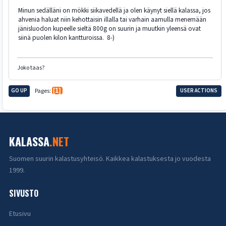
Minun sedälläni on mökki siikavedellä ja olen käynyt siellä kalassa, jos
ahvenia haluat niin kehottaisin illalla tai varhain aamulla menemään
jänisluodon kupeelle sieltä 800g on suurin ja muutkin yleensä ovat
siinä puolen kilon kantturoissa. 8-)
Joko taas?
GO UP
Pages
1
USER ACTIONS
KALASSA
.NET
Suomen suurin kalastusyhteisö. Kaikkea kalastuksesta jo vuodesta
1999.
SIVUSTO
Etusivu