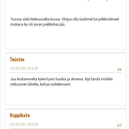
Tuossa vielä Neitvuorelta kuvaa. Olispa ollu luistimet tai pilkkivälineet
mukana ku oli aivan peilikirkas jää.
Twister
July 08, 2010, 10:51:48
#6
Juu kivilammelta tulee hyvin haukia ja ahvenia. Nyt tänää mökille
neitvuoren lähelle, kuhaa uistelemaan!
Happikato
July 18, 2011, 18:02:36
#7