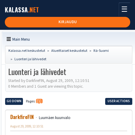
☰
KALASSA
.NET
KIRJAUDU
Main Menu
Kalassa.net keskustelut
Alueittaiset keskustelut
Itä-Suomi
►
►
Luonteri ja lähivedet
►
Luonteri ja lähivedet
Started by DarkfireFIN, August 29, 2009, 12:10:51
0 Members and 1 Guest are viewing this topic.
GO DOWN
Pages
1
USER ACTIONS
DarkfireFIN
Luumäen kuunvalo
August 29, 2009, 12:10:51