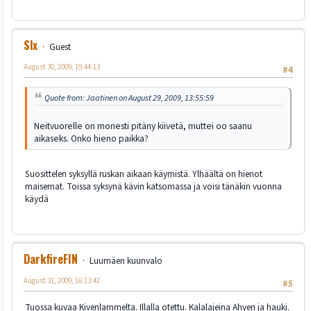
Slx
Guest
August 30, 2009, 19:44:13
#4
Quote from: Jaatinen on August 29, 2009, 13:55:59
Neitvuorelle on monesti pitäny kiivetä, muttei oo saanu
aikaseks. Onko hieno paikka?
Suosittelen syksyllä ruskan aikaan käymistä. Ylhäältä on hienot
maisemat. Toissa syksynä kävin katsomassa ja voisi tänäkin vuonna
käydä
DarkfireFIN
Luumäen kuunvalo
August 31, 2009, 16:13:42
#5
Tuossa kuvaa Kivenlammelta. Illalla otettu. Kalalajeina Ahven ja hauki.