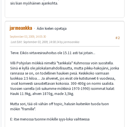
siis liian myöhäinen ajankohta.
jarmoankka
Ädin kielen opetaja
September 03, 2009, 14:05:30
#2
Last Edit
: September 03, 2009, 14:08:14 by jarmoankka
Terve. Eikös virtavesirauhoitus ole 15.11 asti tai jotain...
Villi Pohjolan mökkiä nimeltä "tarikkala" Kuhmossa voin suositella.
Siinä ei kyllä ole jalokalamahdollisuutta, mutta pikku-hakojärvi, jonka
rannassa se on, on todellinen haukien pesä. Keskikoko varmaan
luokkaa 2.5 kiloa.... Ja ahvenet, jos eivät ole kutistuneet 6 vuodessa,
ovat komeesti savustettavan kokoisia. 300-400g on normi saalista.
Vuosien varrella (oli sukumme mökkinä 1970-1990) isoimmat kalat:
Hauki 11.9kg, ahven 1870g, made 3,5kg.
Mutta sori, tää oli vähän off topic, halusin kuitenkin tuoda tuon
mökin "framille".
E: itse menossa tuonne mökille syys-loka vaihteessa