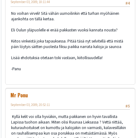
September 03, 2009, 18:11:44
#4
No voihan virveli! Sitä vähän uumoilinkin että turhan myöhäinen
ajankohta on tällä kertaa.
Eli Oulun yläpuolelle ei enää pakkasten vuoksi kannata nousta?
Kiitos vinkeistä joka tapauksessa. Pitää täsä nyt selvitellä että mistä
päin löytyis säitten puolesta fiksu paikka narrata kaloja ja saunoa
Lisää ehdotuksia otetaan toki vastaan, kiitollisuudella!
-Panu
Mr Ponu
September 03, 2009, 20:52:11
#5
Kyllä kelit voi olla hyviäkin, mutta pakkanen on hyvin tavallista
Lapissa tuohon aikaan. Miten olisi Ruunaa Lieksassa ? Vettä riittää,
kuturauhoitukset on kumottu ja kalojakin on varmasti, kalavesilläkin
on rauhallisempaa kun osa porukkaa on metsästämässä. Myös