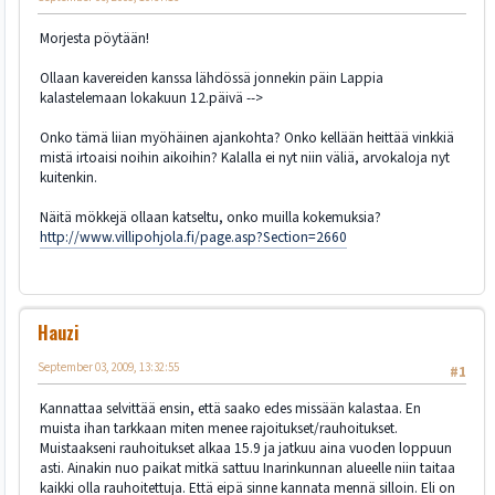
Morjesta pöytään!
Ollaan kavereiden kanssa lähdössä jonnekin päin Lappia
kalastelemaan lokakuun 12.päivä -->
Onko tämä liian myöhäinen ajankohta? Onko kellään heittää vinkkiä
mistä irtoaisi noihin aikoihin? Kalalla ei nyt niin väliä, arvokaloja nyt
kuitenkin.
Näitä mökkejä ollaan katseltu, onko muilla kokemuksia?
http://www.villipohjola.fi/page.asp?Section=2660
Hauzi
September 03, 2009, 13:32:55
#1
Kannattaa selvittää ensin, että saako edes missään kalastaa. En
muista ihan tarkkaan miten menee rajoitukset/rauhoitukset.
Muistaakseni rauhoitukset alkaa 15.9 ja jatkuu aina vuoden loppuun
asti. Ainakin nuo paikat mitkä sattuu Inarinkunnan alueelle niin taitaa
kaikki olla rauhoitettuja. Että eipä sinne kannata mennä silloin. Eli on