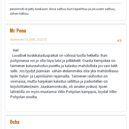
pessimisti ei pety koskaan. Aina sattuu kun tapahtuu ja jos usein sattuu,
siihen tottuu.
Mr Ponu
September 03, 2009, 15:02:03
#3
Hei!
Luvalliset koskikalastuspaikat on vähissä tuolla hetkellä. Ihan
pohjoisessa voi jo olla täysi talvi ja pilkkikelit. Osasta Kemijokea on
taimenen kuturauhoitus purettu ja kalastus mahdollista jos vain kelit
sallii. Jos tyydyt jäämään vähän etelämmäksi olisi yksi mahdollisuus
Iijoki Oulun- ja Lapinläänin rajamailla. Taimenen rauhoitus on
voimassa, mutta harjuksen kalastus sallittua ja paikoitellen on
kirjolohtakin(esim. Jaaskamonkoski, oli ainakin joskus). Iijoen
lähistöllä on myös muutamia Villin Pohjolan kämppiä, löydät Villin
Pohjolan sivuilta.
Ocha