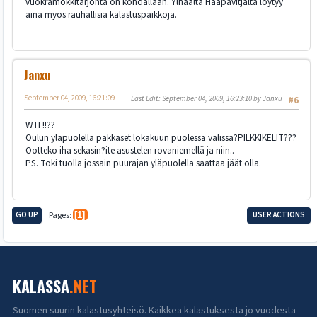
vuokramökkitarjonta on kohdallaan. Ylhäältä Haapavitjalta löytyy
aina myös rauhallisia kalastuspaikkoja.
Janxu
September 04, 2009, 16:21:09
Last Edit
: September 04, 2009, 16:23:10 by Janxu
#6
WTF!!??
Oulun yläpuolella pakkaset lokakuun puolessa välissä?PILKKIKELIT???
Ootteko iha sekasin?ite asustelen rovaniemellä ja niin..
PS. Toki tuolla jossain puurajan yläpuolella saattaa jäät olla.
GO UP
Pages
1
USER ACTIONS
KALASSA
.NET
Suomen suurin kalastusyhteisö. Kaikkea kalastuksesta jo vuodesta