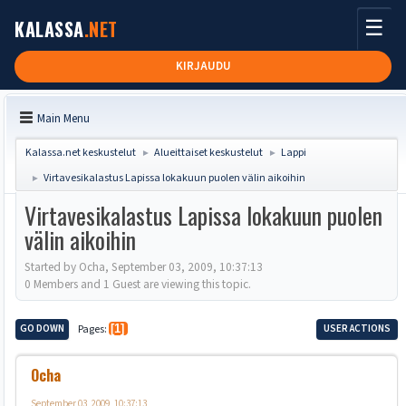
☰
KALASSA
.NET
KIRJAUDU
Main Menu
Kalassa.net keskustelut
Alueittaiset keskustelut
Lappi
►
►
Virtavesikalastus Lapissa lokakuun puolen välin aikoihin
►
Virtavesikalastus Lapissa lokakuun puolen
välin aikoihin
Started by Ocha, September 03, 2009, 10:37:13
0 Members and 1 Guest are viewing this topic.
GO DOWN
Pages
1
USER ACTIONS
Ocha
September 03, 2009, 10:37:13