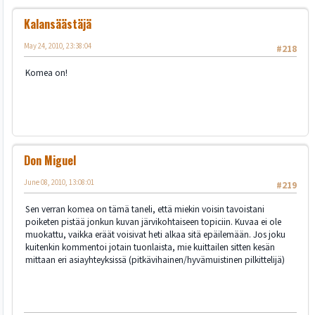
Kalansäästäjä
May 24, 2010, 23:38:04
#218
Komea on!
Don Miguel
June 08, 2010, 13:08:01
#219
Sen verran komea on tämä taneli, että miekin voisin tavoistani
poiketen pistää jonkun kuvan järvikohtaiseen topiciin. Kuvaa ei ole
muokattu, vaikka eräät voisivat heti alkaa sitä epäilemään. Jos joku
kuitenkin kommentoi jotain tuonlaista, mie kuittailen sitten kesän
mittaan eri asiayhteyksissä (pitkävihainen/hyvämuistinen pilkittelijä)