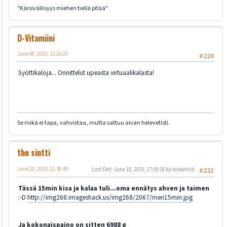
"Kärsivällisyys miehen tiellä pitää"
D-Vitamiini
June 08, 2010, 15:26:20
#220
Syöttikaloja... Onnittelut upeasta virtuaalikalasta!
Se mikä ei tapa, vahvistaa, mutta sattuu aivan helevetisti.
the sintti
June 10, 2010, 12:38:49
Last Edit
: June 10, 2010, 17:09:16 by koskelotti
#221
Tässä 15min kisa ja kalaa tuli...oma ennätys ahven ja taimen
:-D
http://img268.imageshack.us/img268/2067/meri15min.jpg
Ja kokonaispaino on sitten 6988 g