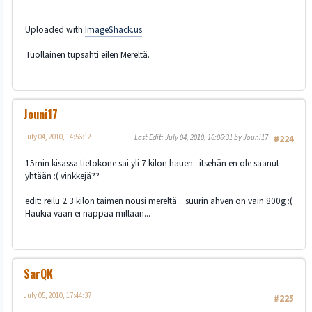
Uploaded with
ImageShack.us
Tuollainen tupsahti eilen Mereltä.
Jouni17
July 04, 2010, 14:56:12
Last Edit
: July 04, 2010, 16:06:31 by Jouni17
#224
15min kisassa tietokone sai yli 7 kilon hauen.. itsehän en ole saanut
yhtään :( vinkkejä??
edit: reilu 2.3 kilon taimen nousi mereltä... suurin ahven on vain 800g :(
Haukia vaan ei nappaa millään...
SarQK
July 05, 2010, 17:44:37
#225