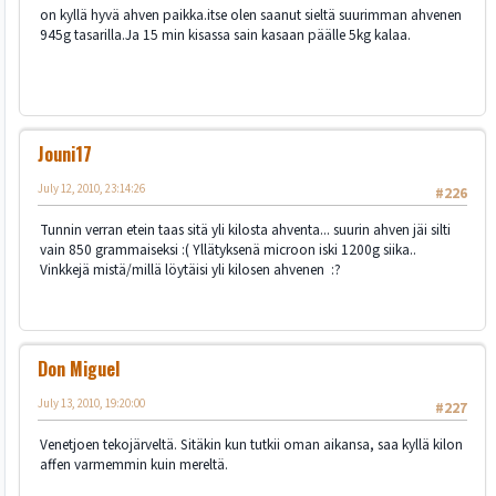
on kyllä hyvä ahven paikka.itse olen saanut sieltä suurimman ahvenen
945g tasarilla.Ja 15 min kisassa sain kasaan päälle 5kg kalaa.
Jouni17
July 12, 2010, 23:14:26
#226
Tunnin verran etein taas sitä yli kilosta ahventa... suurin ahven jäi silti
vain 850 grammaiseksi :( Yllätyksenä microon iski 1200g siika..
Vinkkejä mistä/millä löytäisi yli kilosen ahvenen :?
Don Miguel
July 13, 2010, 19:20:00
#227
Venetjoen tekojärveltä. Sitäkin kun tutkii oman aikansa, saa kyllä kilon
affen varmemmin kuin mereltä.