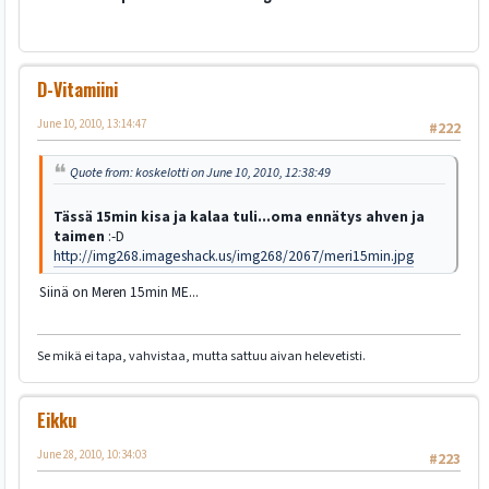
D-Vitamiini
June 10, 2010, 13:14:47
#222
Quote from: koskelotti on June 10, 2010, 12:38:49
Tässä 15min kisa ja kalaa tuli...oma ennätys ahven ja
taimen
:-D
http://img268.imageshack.us/img268/2067/meri15min.jpg
Siinä on Meren 15min ME...
Se mikä ei tapa, vahvistaa, mutta sattuu aivan helevetisti.
Eikku
June 28, 2010, 10:34:03
#223