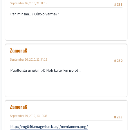
September 16, 2010, 21:31:15
#231
Pari minsaa...? Oletko varma??
ZamoraK
September 16, 2010, 21:34:15
#232
Puoltoista ainakin :-D Noh kuitenkin iso oli...
ZamoraK
September 19, 2010, 13:10:36
#233
http://img840.imageshack.us/i/meritaimen.png/