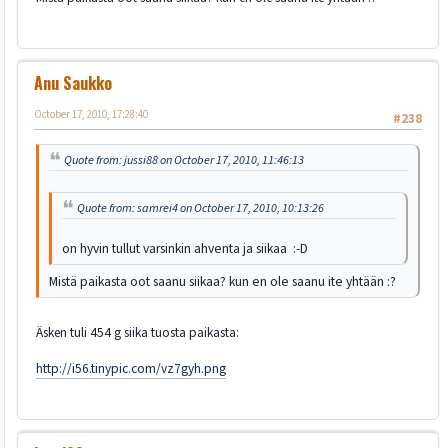
Anu Saukko
October 17, 2010, 17:28:40
#238
Quote from: jussi88 on October 17, 2010, 11:46:13
Quote from: samrei4 on October 17, 2010, 10:13:26
on hyvin tullut varsinkin ahventa ja siikaa :-D
Mistä paikasta oot saanu siikaa? kun en ole saanu ite yhtään :?
Äsken tuli 454 g siika tuosta paikasta:
http://i56.tinypic.com/vz7gyh.png