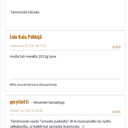
Tämmöstä tänään.
Jalo Kala Pilkkijä
September 26, 2010, 08:57:07
#234
mulla tuli mereltä 2552g tane
Mitä suurempi kala sitä parempi
pyrytintti
Ahventen tanssittaja
October 16, 2010, 21:09:36
#235
Tämmöinen saalis "omasta paikasta" eli ei munuaiselta tai isolta
selkäkarilta, ja kaikki tuli samasta avannosta :-)