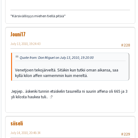
"Kärsivällisyys miehen tiellä pitää"
Jouni17
July 13, 2010, 19:24:43
#228
Quote from: Don Miguel on July 13, 2010, 19:20:00
Venetjoen tekojärveltä. Sitäkin kun tutkii oman aikansa, saa
kyllä kilon affen varmemmin kuin mereltä.
Jepjep.. äskenki tunnin etsiskelin tasureilla ni suurin affena oli 665 ja 3
yli kilosta haukea tuli.. :?
siiseli
July 14, 2010, 20:46:34
#229