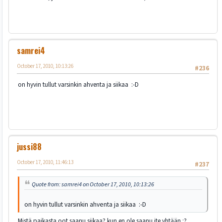
samrei4
October 17, 2010, 10:13:26
#236
on hyvin tullut varsinkin ahventa ja siikaa :-D
jussi88
October 17, 2010, 11:46:13
#237
Quote from: samrei4 on October 17, 2010, 10:13:26
on hyvin tullut varsinkin ahventa ja siikaa :-D
Mistä paikasta oot saanu siikaa? kun en ole saanu ite yhtään :?