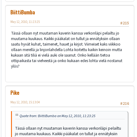
BiittiBumba
May 12, 2010, 11:23:25
#215
Tässä ollaan nyt muutaman kaverin kanssa verkonläpi pelailtu jo
muutama kuukaus. Kaikki pääkalat on tullut ja ennätyksiin ollaan
saatu hyvät kuhat, taimenet, hauet ja kirjot. Viimeiset kaks viikkoo
ollaan merellä ja linjonlahdella Lohta koitettu kaikin keinoin mutta
kukaan sitä tiliä ei vielä auki ole saanut. Onko kellään tietoa
ottipaikasta tai vieheestä ja onko kukaan edes lohta vielä nostanut
ylös?
Pike
May 12, 2010, 15:13:04
#216
Quote from: BiittiBumba on May 12, 2010, 11:23:25
Tässä ollaan nyt muutaman kaverin kanssa verkonläpi pelailtu
jo muutama kuukaus. Kaikki pääkalat on tullut ja ennätyksiin