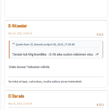
D-Vitamiini
May 01, 2010, 15:40:43
#211
Quote from: EL Dorado on April 30, 2010, 17:58:40
Tänään tuli 69g kivinilkka :-D Oli aika oudon näköinen otus. :-P
Oisko kuvaa? Haluaisin nähdä.
Se mikä ei tapa, vahvistaa, mutta sattuu aivan helevetisti.
El Dorado
May 01, 2010, 15:44:39
#212