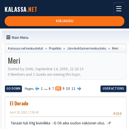
☰
KALASSA
.NET
KIRJAUDU
Main Menu
Kalassa.net keskustelut
Propilkki
Järvikohtainen keskustelu
Meri
►
►
►
Meri
Started by Zintti, September 14, 2009, 21:26:19
0 Members and 2 Guests are viewing this topic.
1
...
6
7
9
10
11
GO DOWN
Pages
8
USER ACTIONS
El Dorado
April 30, 2010, 17:58:40
#210
Tänään tuli 69g kivinilkka :-D Oli aika oudon näköinen otus. :-P