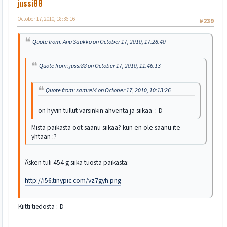
jussi88
October 17, 2010, 18:36:16
#239
Quote from: Anu Saukko on October 17, 2010, 17:28:40
Quote from: jussi88 on October 17, 2010, 11:46:13
Quote from: samrei4 on October 17, 2010, 10:13:26
on hyvin tullut varsinkin ahventa ja siikaa :-D
Mistä paikasta oot saanu siikaa? kun en ole saanu ite
yhtään :?
Äsken tuli 454 g siika tuosta paikasta:
http://i56.tinypic.com/vz7gyh.png
Kiitti tiedosta :-D