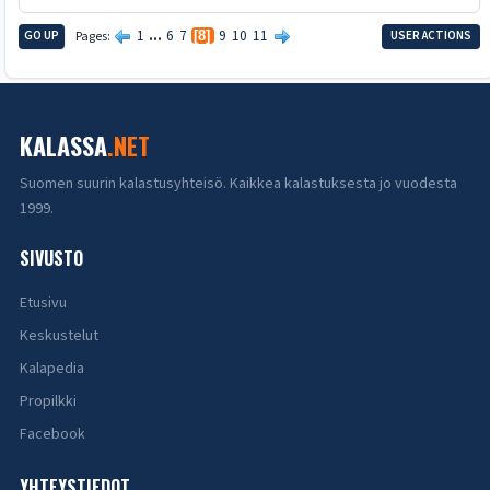
1
...
6
7
9
10
11
GO UP
Pages
8
USER ACTIONS
KALASSA
.NET
Suomen suurin kalastusyhteisö. Kaikkea kalastuksesta jo vuodesta
1999.
SIVUSTO
Etusivu
Keskustelut
Kalapedia
Propilkki
Facebook
YHTEYSTIEDOT