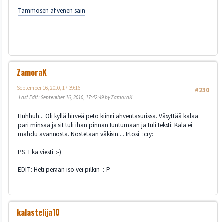
Tämmösen ahvenen sain
ZamoraK
September 16, 2010, 17:39:16
#230
Last Edit
: September 16, 2010, 17:42:49 by ZamoraK
Huhhuh... Oli kyllä hirveä peto kiinni ahventasurissa. Väsyttää kalaa
pari minsaa ja sit tuli ihan pinnan tuntumaan ja tuli teksti: Kala ei
mahdu avannosta. Nostetaan väkisin.... Irtosi :cry:
PS. Eka viesti :-)
EDIT: Heti perään iso vei pilkin :-P
kalastelija10