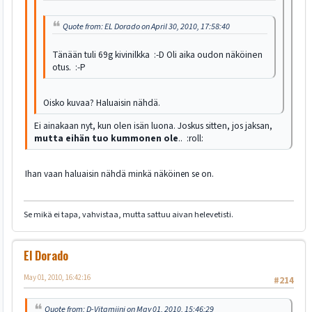
Quote from: EL Dorado on April 30, 2010, 17:58:40
Tänään tuli 69g kivinilkka :-D Oli aika oudon näköinen
otus. :-P
Oisko kuvaa? Haluaisin nähdä.
Ei ainakaan nyt, kun olen isän luona. Joskus sitten, jos jaksan,
mutta eihän tuo kummonen ole
.. :roll:
Ihan vaan haluaisin nähdä minkä näköinen se on.
Se mikä ei tapa, vahvistaa, mutta sattuu aivan helevetisti.
El Dorado
May 01, 2010, 16:42:16
#214
Quote from: D-Vitamiini on May 01, 2010, 15:46:29