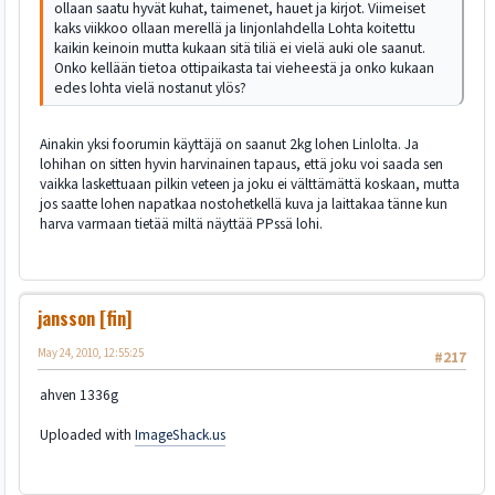
ollaan saatu hyvät kuhat, taimenet, hauet ja kirjot. Viimeiset
kaks viikkoo ollaan merellä ja linjonlahdella Lohta koitettu
kaikin keinoin mutta kukaan sitä tiliä ei vielä auki ole saanut.
Onko kellään tietoa ottipaikasta tai vieheestä ja onko kukaan
edes lohta vielä nostanut ylös?
Ainakin yksi foorumin käyttäjä on saanut 2kg lohen Linlolta. Ja
lohihan on sitten hyvin harvinainen tapaus, että joku voi saada sen
vaikka laskettuaan pilkin veteen ja joku ei välttämättä koskaan, mutta
jos saatte lohen napatkaa nostohetkellä kuva ja laittakaa tänne kun
harva varmaan tietää miltä näyttää PPssä lohi.
jansson [fin]
May 24, 2010, 12:55:25
#217
ahven 1336g
Uploaded with
ImageShack.us