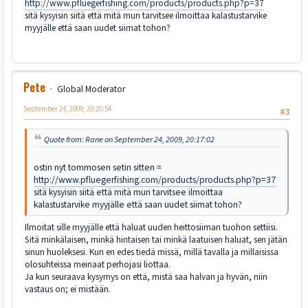
http://www.pfluegerfishing.com/products/products.php?p=37
sitä kysyisin siitä että mitä mun tarvitsee ilmoittaa kalastustarvike
myyjälle että saan uudet siimat tohon?
Pete
Global Moderator
September 24, 2009, 20:20:54
#3
Quote from: Rane on September 24, 2009, 20:17:02
ostin nyt tommosen setin sitten =
http://www.pfluegerfishing.com/products/products.php?p=37
sitä kysyisin siitä että mitä mun tarvitsee ilmoittaa
kalastustarvike myyjälle että saan uudet siimat tohon?
Ilmoitat sille myyjälle että haluat uuden heittosiiman tuohon settiisi.
Sitä minkälaisen, minkä hintaisen tai minkä laatuisen haluat, sen jätän
sinun huoleksesi. Kun en edes tiedä missä, millä tavalla ja millaisissa
olosuhteissa meinaat perhojasi liottaa.
Ja kun seuraava kysymys on että, mistä saa halvan ja hyvän, niin
vastaus on; ei mistään.