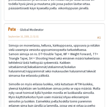
todella hyviä järviä ja muutama joki jossa padon lävitse virtaa.
pääsääntöisesti käyn kyseisellä joella. viikonloppuisin järvellä.
Pete
Global Moderator
September 16, 2009, 21:51:01
#1
Siimoja on monenlaisia, kelluvia, kärkiuppoavia, uppoavia ja niitäkin
vielä useampia versioita uppoamisnopeutta tarkasteltaessa.
Samoin siimoja on ns. DT=Double Taper, WF = Weight Forward, TT=
Triangle Taper, SH = Shooting Head sekä erinäinen määrä kaikenlaisia
kehitelmiä tästä heittopää systeemistä. Kaikkein
viitseliäimmät/kekseliäimmät/uteliaimmat/kokeilun
haluisimmat/näppärimmät sekä mukavuuden haluisimmat tekevät
siimansa itse erilaisista pätkistä.
Siimoille on myös erilaisia luokkia, niitä kutsutaan AFTM-luokiksi,
yleensä käytetään sen luokituksen siimaa jonka se vapa määrää. Mutta
nyky vavat toimivat kyllä hyvinkin monilla eri luokkaisilla siimoilla.
Myös käyttötarkoitus hyvin usein määrää/ohjaa erikoisempiin
siimoihin ja luokkiin. Esimerkiksi joella/koskilla toimii paremmin
erilainen siima kuin järvillä ja lammilla, joissa vesi ei virtaa ja perho