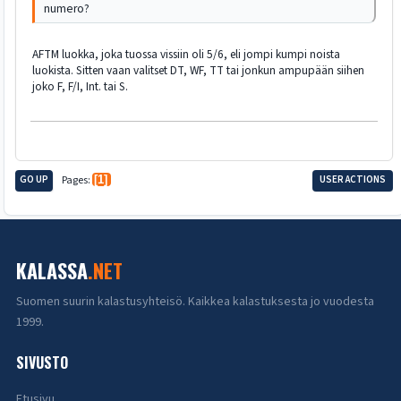
numero?
AFTM luokka, joka tuossa vissiin oli 5/6, eli jompi kumpi noista
luokista. Sitten vaan valitset DT, WF, TT tai jonkun ampupään siihen
joko F, F/I, Int. tai S.
GO UP
Pages
1
USER ACTIONS
KALASSA
.NET
Suomen suurin kalastusyhteisö. Kaikkea kalastuksesta jo vuodesta
1999.
SIVUSTO
Etusivu