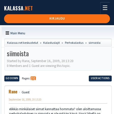
☰
KALASSA
.NET
KIRJAUDU
Main Menu
Kalassa.net keskustelut
Kalastuslajit
Perhokalastus
siimoista
►
►
►
siimoista
Started by Rane, September 16, 2009, 20:13:20
0 Members and 1 Guest are viewing this topic.
GO DOWN
Pages
1
USER ACTIONS
Rane
Guest
September 16, 2009, 20:13:20
elikkäs minkälaiset siimat kannattaa hommata? olen aloittamassa
perhokalastuksen ja siimoista ei ole mitään käryä. tässä lähellä on