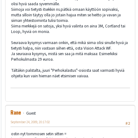
olisi hyvä saada syvemmälle.
Siimoja voi tietysti itsekkin ns.pätkiä omaan käyttöön sopivaksi,
mutta silloin täytyy olla jo jotain hajua miten se heitto ja vavan ja
siiman yhteistoiminta tulisi toimia.
Siima merkkejä on satoja, yksi hyvä valinta on aina 3M, Cortland tai
Loop, hyviä on monia.
Seuraava kysymys varmaan onkin, että mikä siima olisi sinulle hyvä ja
tietysti halpa, niin vastaan siihen että, osta Vision Attack WF.
Ja seuraava kysymys, mistä sen saa ja mitä maksaa: Esimerkiksi
Perhokulmasta 29 euroa.
Tältäkin palstalta, juuri "Perhokalastus"-osiosta saat varmasti hyviä
ohjeita kun vain hieman näet etsimisen vaivaa.
Rane
Guest
September 24, 2009, 20:17:02
#2
ostin nyt tommosen setin sitten =