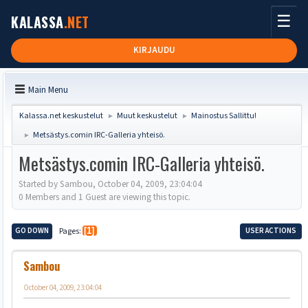
☰
KALASSA
.NET
KIRJAUDU
Main Menu
Kalassa.net keskustelut
Muut keskustelut
Mainostus Sallittu!
►
►
Metsästys.comin IRC-Galleria yhteisö.
►
Metsästys.comin IRC-Galleria yhteisö.
Started by Sambou, October 04, 2009, 23:04:04
0 Members and 1 Guest are viewing this topic.
GO DOWN
Pages
1
USER ACTIONS
Sambou
October 04, 2009, 23:04:04