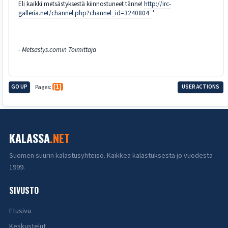
Eli kaikki metsästyksestä kiinnostuneet tänne!
http://irc-
galleria.net/channel.php?channel_id=3240804¨
'
- Metsastys.comin Toimittaja
GO UP
Pages
1
USER ACTIONS
KALASSA
.NET
Suomen suurin kalastusyhteisö. Kaikkea kalastuksesta jo vuodesta
1999.
SIVUSTO
Etusivu
Keskustelut