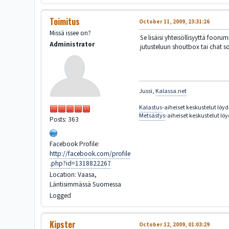
Toimitus
October 11, 2009, 23:31:26
Missä issee on?
Se lisäisi yhteisöllisyyttä foo
Administrator
jutusteluun shoutbox tai chat s
Jussi,
Kalassa.net
Kalastus
-aiheiset keskustelut löy
Metsästys
-aiheiset keskustelut lö
Posts: 363
Facebook Profile:
http://facebook.com/profile
.php?id=1318822267
Location: Vaasa,
Läntisimmässä Suomessa
Logged
Kipster
October 12, 2009, 01:03:29