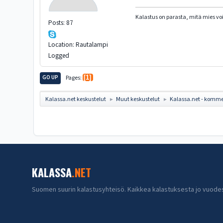
Kalastus on parasta, mitä mies vo
Posts: 87
Location: Rautalampi
Logged
GO UP
Pages
1
Kalassa.net keskustelut
Muut keskustelut
Kalassa.net - komme
►
►
KALASSA
.NET
Suomen suurin kalastusyhteisö. Kaikkea kalastuksesta jo vuode