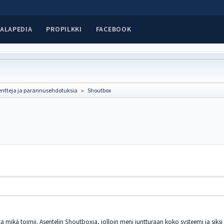
ALAPEDIA
PROPILKKI
FACEBOOK
ntteja ja parannusehdotuksia
Shoutbox
►
sta mikä toimii. Asentelin Shoutboxia, jolloin meni juntturaan koko systeemi ja siksi