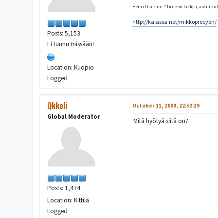
Henri Poincare: "Tiede on faktoja; aivan kute
http://kalassa.net/mikkoprocyon/
Posts: 5,153
Ei tunnu missään!
Location: Kuopio
Logged
Qkkeli
October 11, 2009, 22:52:19
Global Moderator
Mitä hyötyä siitä on?
Posts: 1,474
Location: Kittilä
Logged