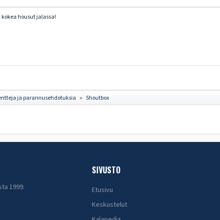
i kokea housut jalassa!
ntteja ja parannusehdotuksia
Shoutbox
►
SIVUSTO
sta 1999.
Etusivu
Keskustelut
Kalapedia