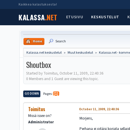
Kaikkea kalastuksesta!
KALASSA
.NET
ETUSIVU
KESKUSTELUT
K
Home
Search
Kalassa.net keskustelut
Muut keskustelut
Kalassa.net - komme
►
►
Shoutbox
Started by Toimitus, October 11, 2009, 22:40:36
0 Members and 1 Guest are viewing this topic.
GO DOWN
Pages
1
Toimitus
October 11, 2009, 22:40:36
Missä issee on?
Morjens,
Administrator
Perhana ei pitäisi korjata sellai