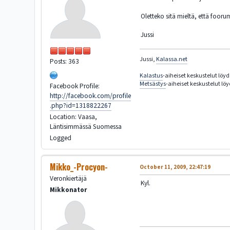
Oletteko sitä mieltä, että fooru
Jussi
Jussi,
Kalassa.net
Posts: 363
Kalastus
-aiheiset keskustelut löy
Metsästys
-aiheiset keskustelut lö
Facebook Profile:
http://facebook.com/profile
.php?id=1318822267
Location: Vaasa,
Läntisimmässä Suomessa
Logged
Mikko_-Procyon-
October 11, 2009, 22:47:19
Veronkiertäjä
Kyl.
Mikkonator