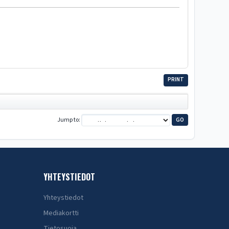
PRINT
Jump to
YHTEYSTIEDOT
Yhteystiedot
Mediakortti
Tietosuoja