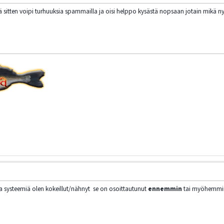
ehä sitten voipi turhuuksia spammailla ja oisi helppo kysästä nopsaan jotain mikä ny
a systeemiä olen kokeillut/nähnyt se on osoittautunut
ennemmin
tai myöhemmin 