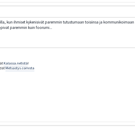
rumilla, kun ihmiset kykenisivät paremmin tutustumaan toisiinsa ja kommunikoimaan 
opivat paremmin kuin foorumi...
dät
Kalassa.netistä
!
ydät
Metsastys.comista