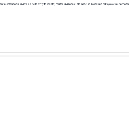
n talot tehdään kivistä on tiede tehty faktoista; mutta kivikasa ei ole talo eikä kokoelma faktoja ole välttämättä 