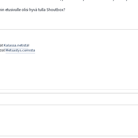
min etusivulle olisi hyvä tulla Shoutbox?
dät
Kalassa.netistä
!
ydät
Metsastys.comista