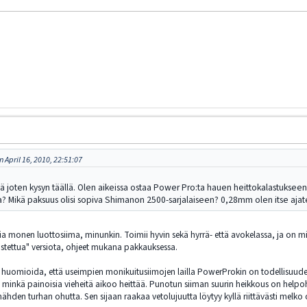
 April 16, 2010, 22:51:07
hdä joten kysyn täällä. Olen aikeissa ostaa Power Pro:ta hauen heittokalastuksee
 Mikä paksuus olisi sopiva Shimanon 2500-sarjalaiseen? 0,28mm olen itse ajate
a monen luottosiima, minunkin. Toimii hyvin sekä hyrrä- että avokelassa, ja on miel
stettua" versiota, ohjeet mukana pakkauksessa.
a huomioida, että useimpien monikuitusiimojen lailla PowerProkin on todellisuud
, minkä painoisia vieheitä aikoo heittää. Punotun siiman suurin heikkous on helpo
ähden turhan ohutta. Sen sijaan raakaa vetolujuutta löytyy kyllä riittävästi melko 