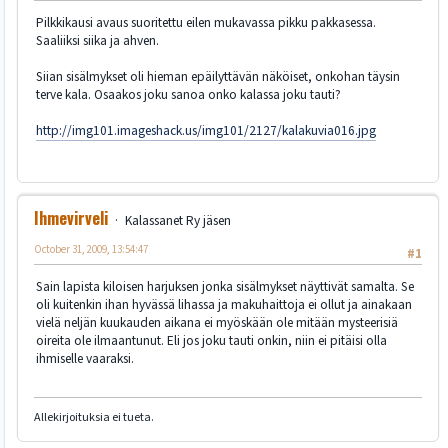
Pilkkikausi avaus suoritettu eilen mukavassa pikku pakkasessa.
Saaliiksi siika ja ahven.
Siian sisälmykset oli hieman epäilyttävän näköiset, onkohan täysin
terve kala. Osaakos joku sanoa onko kalassa joku tauti?
http://img101.imageshack.us/img101/2127/kalakuvia016.jpg
Ihmevirveli
Kalassanet Ry jäsen
October 31, 2009, 13:54:47
#1
Sain lapista kiloisen harjuksen jonka sisälmykset näyttivät samalta. Se
oli kuitenkin ihan hyvässä lihassa ja makuhaittoja ei ollut ja ainakaan
vielä neljän kuukauden aikana ei myöskään ole mitään mysteerisiä
oireita ole ilmaantunut. Eli jos joku tauti onkin, niin ei pitäisi olla
ihmiselle vaaraksi.
Allekirjoituksia ei tueta.