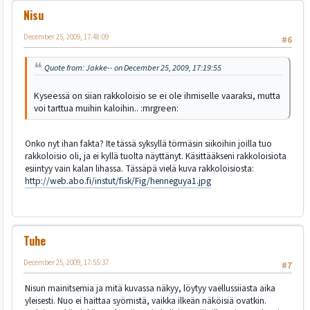
Nisu
December 25, 2009, 17:48:09
#6
Quote from: Jakke-- on December 25, 2009, 17:19:55
Kyseessä on siian rakkoloisio se ei ole ihmiselle vaaraksi, mutta
voi tarttua muihin kaloihin.. :mrgreen:
Onko nyt ihan fakta? Ite tässä syksyllä törmäsin siikoihin joilla tuo
rakkoloisio oli, ja ei kyllä tuolta näyttänyt. Käsittääkseni rakkoloisiota
esiintyy vain kalan lihassa. Tässäpä vielä kuva rakkoloisiosta:
http://web.abo.fi/instut/fisk/Fig/henneguya1.jpg
Tuhe
December 25, 2009, 17:55:37
#7
Nisun mainitsemia ja mitä kuvassa näkyy, löytyy vaellussiiasta aika
yleisesti. Nuo ei haittaa syömistä, vaikka ilkeän näköisiä ovatkin.