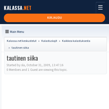
☰
KALASSA
.NET
KIRJAUDU
Main Menu
Kalassa.net keskustelut
Kalastuslajit
Kaikkea kalastuksesta
►
►
tautinen siika
►
tautinen siika
Started by sla, October 31, 2009, 13:47:16
0 Members and 1 Guest are viewing this topic.