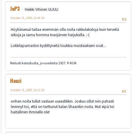
JuP3
Heikki Vihinen ULIULI
October 31, 2009, 16:08:39
#2
Höytiäisessä taitaa enemmän olla noita rakkulakaloja kuin terveitä
siikoja ja sama homma Inarijärven harjuksilla. :-(
Lokkilapamadon kystittyneitä toukkia muistaakseni ovat...
Reilusti kalastusta, jo vuodesta 1927. P-KUK
Hauzi
October 31, 2009, 16:21:50
#3
onhan noita tullut vastaan useastikkin. Joskus ollut niin pahasti
levinnyt toi, että on tarttunut kalan lihaankin noita. Mut eipä toi
haitallinen ihmiselle ole!