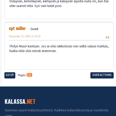
Oulujoen, kiiminkijoen, kemijoen ja kalixjoen siijoilla nuita on, kun itse
olen saanut niitä. Syö vain kalat pois.
cpt miller
Guest
December 25, 2009, 22:34:52
#8
Yhdyn Nisun kantaan. Jos se olisi rakkoloisio niin sieltä valuisi märkää,
lisäksi niitä olisi rutosti enemmän.
GO UP
Pages
1
USER ACTIONS
KALASSA
.NET
Suomen suurin kalastusyhteisö. Kaikkea kalastuksesta jo vuodesta