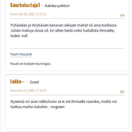
Suurkalastaja1
Katiska-pehtori
December 08, 2009, 17:19:13
#4
Pyhäselän ja Höytiäisen kanavan siikojen mahat oli aina tuollaisia.
Jotain matoja niissä oli. En sitten tiedä onko haitallista ihmiselle,
tuskin :roll:
Team Hazardi
Hauki on kalojen kuningas.
Jakke--
Guest
December 25, 2009, 17:19:55
#5
Kyseessä on siian rakkoloisio se ei ole ihmiselle vaaraksi, mutta voi
tarttua muihin kaloihin.. :mrgreen: