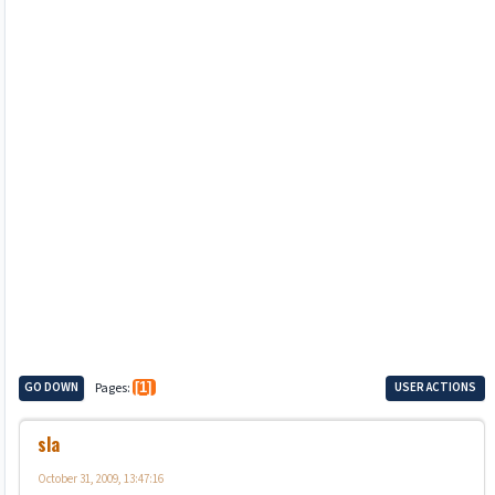
GO DOWN
Pages
1
USER ACTIONS
sla
October 31, 2009, 13:47:16