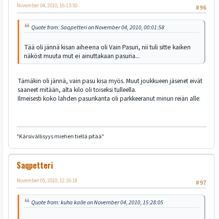
November 04, 2010, 16:13:50
#96
Quote from: Saqpetteri on November 04, 2010, 00:01:58
Tää oli jännä kisan aiheena oli Vain Pasuri, nii tuli sitte kaiken
näköst muuta mut ei ainuttakaan pasuria...
Tämäkin oli jännä, vain pasu kisa myös. Muut joukkueen jäsenet eivät
saaneet mitään, alta kilo oli toiseksi tulleella.
Ilmeisesti koko lahden pasurikanta oli parkkeeranut minun reiän alle:
"Kärsivällisyys miehen tiellä pitää"
Saqpetteri
November 05, 2010, 12:16:18
#97
Quote from: kuha kalle on November 04, 2010, 15:28:05