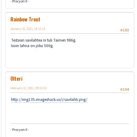
- Procyon II -
Rainbow Trout
January 31, 2011, 14:11:15
#103
Testasin savilahtea ni tuli Taimen 986g.
Isoin lahna on joku 500g.
Olteri
February 12, 2011, 09:15:53
#104
http://img135.imageshack.us/i/savilahti.png/
- Procyon II -