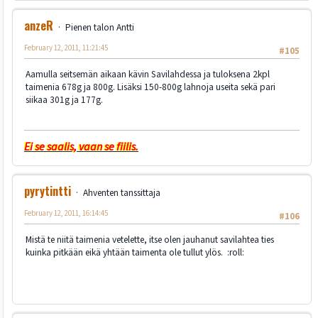
anzeR
Pienen talon Antti
February 12, 2011, 11:21:45
#105
Aamulla seitsemän aikaan kävin Savilahdessa ja tuloksena 2kpl
taimenia 678g ja 800g. Lisäksi 150-800g lahnoja useita sekä pari
siikaa 301g ja 177g.
Ei se saalis, vaan se fiilis.
pyrytintti
Ahventen tanssittaja
February 12, 2011, 16:14:45
#106
Mistä te niitä taimenia vetelette, itse olen jauhanut savilahtea ties
kuinka pitkään eikä yhtään taimenta ole tullut ylös. :roll: