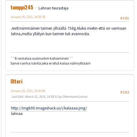
tumppi245
Lahnan teurastaja
January 26, 2011, 14:58:58
#101
Jes!Ensimmäinen taimen ylhäällä 758g.Aluksi mietin että on varmaan
lahna,mutta yllätyin kun taimen tuli avannosta.
´´Ei oo kalaa suomuihin katsominen´´
Sanoi vanha isäntä joka ei ollut kalaa nähnytkään!
Olteri
January 28, 2011, 20:43:46
#102
Last Edit
: March 21, 2014, 14:59:51 by OltermanniLahna
http://img600.imageshack.us/i/kalaaaa.png/
lahnaa