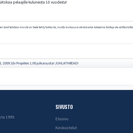
kiitoksia pelaajille kuluneista 10 vuodesta!
n talot tehdään kivistä on tiede tehty faktoista; mutta kivikasa ei ole talo eikä kokoelma faktoja ole välttämättä 
1. 2009 10v Propilkki 1.00 julkaisusta! JUHLATHREAD!
SIVUSTO
sta 1999.
Etusivu
Keskustelut