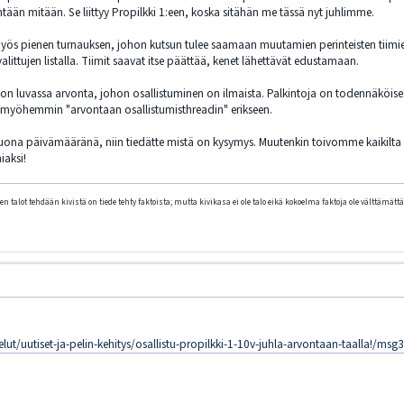
htään mitään. Se liittyy Propilkki 1:een, koska sitähän me tässä nyt juhlimme.
yös pienen turnauksen, johon kutsun tulee saamaan muutamien perinteisten tiimien
ittujen listalla. Tiimit saavat itse päättää, kenet lähettävät edustamaan.
e on luvassa arvonta, johon osallistuminen on ilmaista. Palkintoja on todennäköisesti
an myöhemmin "arvontaan osallistumisthreadin" erikseen.
 tuona päivämääränä, niin tiedätte mistä on kysymys. Muutenkin toivomme kaikilta pe
iaksi!
n talot tehdään kivistä on tiede tehty faktoista; mutta kivikasa ei ole talo eikä kokoelma faktoja ole välttämättä 
elut/uutiset-ja-pelin-kehitys/osallistu-propilkki-1-10v-juhla-arvontaan-taalla!