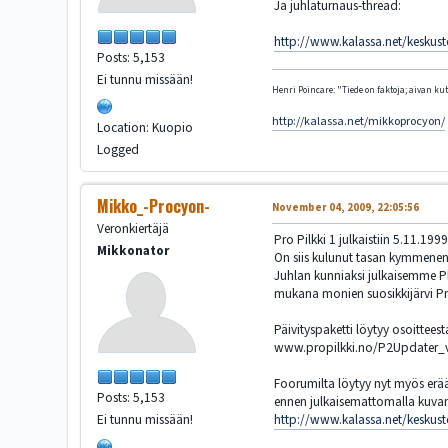
Ja juhlaturnaus-thread:
http://www.kalassa.net/keskust
Posts: 5,153
Ei tunnu missään!
Henri Poincare: "Tiede on faktoja; aivan kute
http://kalassa.net/mikkoprocyon/
Location: Kuopio
Logged
Mikko_-Procyon-
November 04, 2009, 22:05:56
Veronkiertäjä
Pro Pilkki 1 julkaistiin 5.11.1999
Mikkonator
On siis kulunut tasan kymmenen v
Juhlan kunniaksi julkaisemme P
mukana monien suosikkijärvi Pro 
Päivityspaketti löytyy osoitteest
www.propilkki.no/P2Updater_v
Foorumilta löytyy nyt myös erään
Posts: 5,153
ennen julkaisemattomalla kuvama
Ei tunnu missään!
http://www.kalassa.net/keskustel