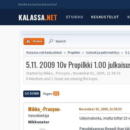
Kaikkea kalastuksesta!
KALASSA
.NET
ETUSIVU
KESKUSTELUT
K
Home
Search
Kalassa.net keskustelut
Propilkki
Uutiset ja pelin kehitys
5.1
►
►
►
5.11. 2009 10v Propilkki 1.00 julkai
Started by Mikko_-Procyon-, November 01, 2009, 21:39:33
0 Members and 1 Guest are viewing this topic.
GO DOWN
Pages
1
Mikko_-Procyon-
November 01, 2009, 21:39:33
Veronkiertäjä
Uskomatonta, mutta totta! 10 vu
Mikkonator
Perustetaanpas threadi ihan tät