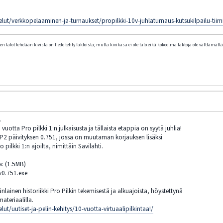
elut/verkkopelaaminen-ja-turnaukset/propilkki-10v-juhlaturnaus-kutsukilpailu-t
n talot tehdään kivistä on tiede tehty faktoista; mutta kivikasa ei ole talo eikä kokoelma faktoja ole välttämättä 
.
uotta Pro pilkki 1:n julkaisusta ja tällaista etappia on syytä juhlia!
P2 päivityksen 0.751, jossa on muutaman korjauksen lisäksi
pilkki 1:n ajoilta, nimittäin Savilahti.
a: (1.5MB)
0.751.exe
lainen historiikki Pro Pilkin tekemisestä ja alkuajoista, höystettynä
teriaalilla.
ut/uutiset-ja-pelin-kehitys/10-vuotta-virtuaalipilkintaa!/