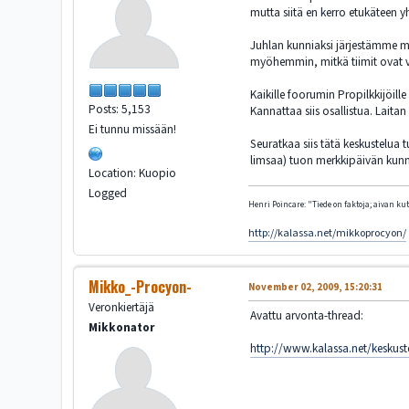
mutta siitä en kerro etukäteen y
Juhlan kunniaksi järjestämme m
myöhemmin, mitkä tiimit ovat val
Kaikille foorumin Propilkkijöill
Posts: 5,153
Kannattaa siis osallistua. Lait
Ei tunnu missään!
Seuratkaa siis tätä keskustelua
limsaa) tuon merkkipäivän kunn
Location: Kuopio
Logged
Henri Poincare: "Tiede on faktoja; aivan kute
http://kalassa.net/mikkoprocyon/
Mikko_-Procyon-
November 02, 2009, 15:20:31
Veronkiertäjä
Avattu arvonta-thread:
Mikkonator
http://www.kalassa.net/keskust