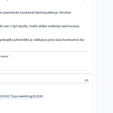
 jäsenistöstä muutamat (kiintiöpaikkoja). Ilmoitan
 vain 1 kpl tarjolla, mutta sitäkin uniikimpi esine luvassa.
laajilta juhlamieltä ja vaikkapas paria lasia kuohuviiniä (tai
tiedettä."
#1
/msg302042/?topicseen#msg302042