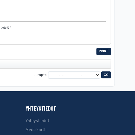
tiedettä."
PRINT
Jump to
YHTEYSTIEDOT
Yhteystiedot
Mediakortti