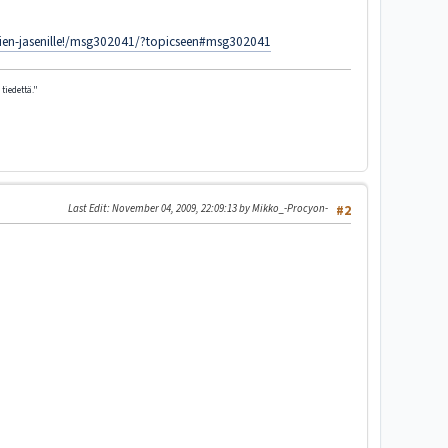
iimien-jasenille!/msg302041/?topicseen#msg302041
tiedettä."
Last Edit
: November 04, 2009, 22:09:13 by Mikko_-Procyon-
#2