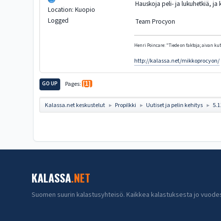
Hauskoja peli- ja lukuhetkiä, ja 
Location: Kuopio
Logged
Team Procyon
Henri Poincare: "Tiede on faktoja; aivan kute
http://kalassa.net/mikkoprocyon/
GO UP
Pages
1
Kalassa.net keskustelut
Propilkki
Uutiset ja pelin kehitys
5.1
►
►
►
KALASSA
.NET
Suomen suurin kalastusyhteisö. Kaikkea kalastuksesta jo vuode