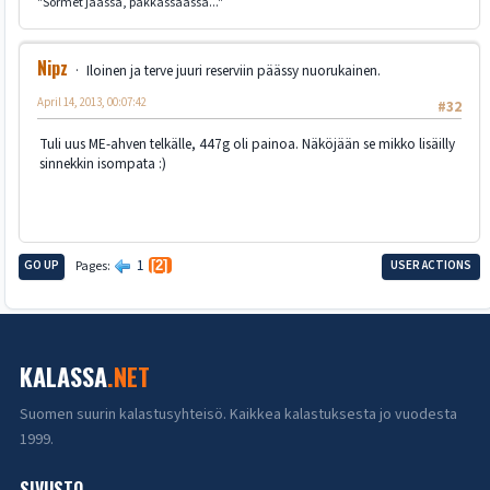
"Sormet jäässä, pakkassäässä..."
Nipz
Iloinen ja terve juuri reserviin päässy nuorukainen.
April 14, 2013, 00:07:42
#32
Tuli uus ME-ahven telkälle, 447g oli painoa. Näköjään se mikko lisäilly
sinnekkin isompata :)
1
GO UP
Pages
2
USER ACTIONS
KALASSA
.NET
Suomen suurin kalastusyhteisö. Kaikkea kalastuksesta jo vuodesta
1999.
SIVUSTO