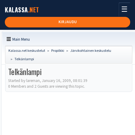
☰
KALASSA
.NET
KIRJAUDU
Main Menu
Kalassa.net keskustelut
Propilkki
Järvikohtainen keskustelu
►
►
Telkänlampi
►
Telkänlampi
Started by lareman, January 16, 2009, 08:01:39
0 Members and 2 Guests are viewing this topic.