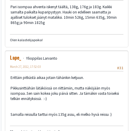
Pari isompaa ahventa iskenyt täältä, 138g, 176g ja 183g. Kaikki
samalta paikalta kuparipystyyn. Hauki on edelleen saamatta ja
ajalliset tulokset jäänyt mataliksi. 10min 526g, 15min 635g, 30min
865g ja 90min 1825g
Olen kalastelijapoika!
Lape_
Ylioppilas Larvanto
March 27, 2012, 17:52:03
#31
Erittäin pitkästä aikaa jotain tähänkin ketjuun.
Pikkusinttiähän lätäköissä on riittämiin, mutta näköjään myös
isompaa..Sen sain kokea joku päivä sitten. Ja tämäkin vasta toiseksi
telkän ennätyksissä. :-)
Samalla reissulla tarttui myös 135g assu, eli melko hyvä reissu :)