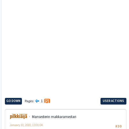
1
GO DOWN
Pages
2
USER ACTIONS
pilkkiäijä
Mansesterin makkaramestari
January 10, 2010, 13:01:04
#30