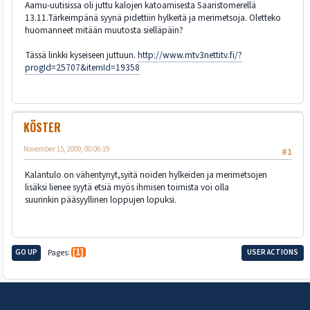
Aamu-uutisissa oli juttu kalojen katoamisesta Saaristomerellä
13.11.Tärkeimpänä syynä pidettiin hylkeitä ja merimetsoja. Oletteko
huomanneet mitään muutosta sielläpäin?
Tässä linkki kyseiseen juttuun.
http://www.mtv3nettitv.fi/?
progId=25707&itemId=19358
KÖSTER
November 15, 2009, 00:06:19
#1
Kalantulo on vähentynyt,syitä noiden hylkeiden ja merimetsojen
lisäksi lienee syytä etsiä myös ihmisen toimista voi olla
suurinkin pääsyyllinen loppujen lopuksi.
GO UP
Pages
1
USER ACTIONS