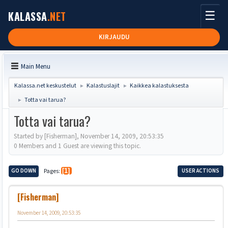
☰
KALASSA
.NET
KIRJAUDU
Main Menu
Kalassa.net keskustelut
Kalastuslajit
Kaikkea kalastuksesta
►
►
Totta vai tarua?
►
Totta vai tarua?
Started by [Fisherman], November 14, 2009, 20:53:35
0 Members and 1 Guest are viewing this topic.
GO DOWN
Pages
1
USER ACTIONS
[Fisherman]
November 14, 2009, 20:53:35