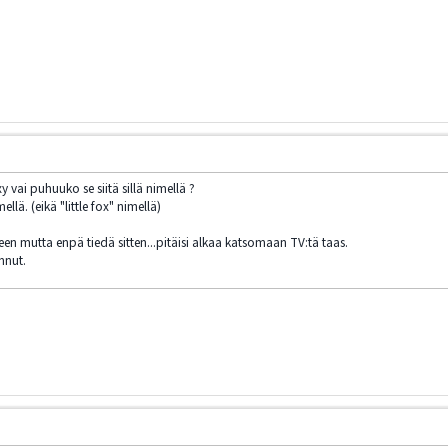
y vai puhuuko se siitä sillä nimellä ?
llä. (eikä "little fox" nimellä)
eseen mutta enpä tiedä sitten...pitäisi alkaa katsomaan TV:tä taas.
nnut.