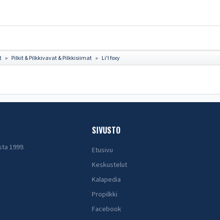
t
Pilkit & Pilkkivavat & Pilkkisiimat
Li'l foxy
►
►
SIVUSTO
sta 1999.
Etusivu
Keskustelut
Kalapedia
Propilkki
Facebook