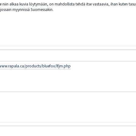
xee niin alkaa kuvia löytymään, on mahdollista tehdä itse vastaavia, ihan kuten t
a jossain myynnissä Suomessakin.
/www.rapala.ca/products/bluefox/lfjm.php