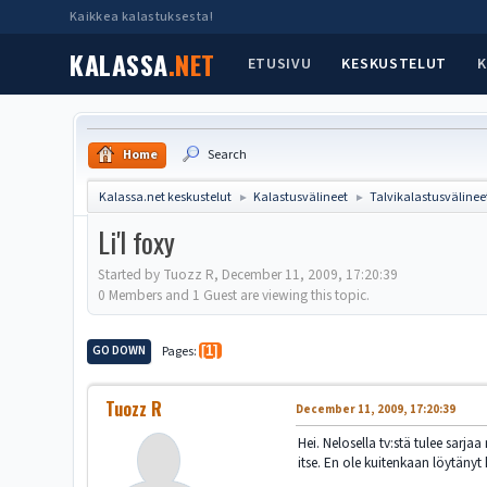
Kaikkea kalastuksesta!
KALASSA
.NET
ETUSIVU
KESKUSTELUT
K
Home
Search
Kalassa.net keskustelut
Kalastusvälineet
Talvikalastusvälinee
►
►
Li'l foxy
Started by Tuozz R, December 11, 2009, 17:20:39
0 Members and 1 Guest are viewing this topic.
GO DOWN
Pages
1
Tuozz R
December 11, 2009, 17:20:39
Hei. Nelosella tv:stä tulee sarja
itse. En ole kuitenkaan löytänyt k