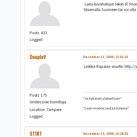
Laita kuvahakuun teksti lil' fo
tilaamalla Suomeen tai voi oll
Posts: 433
Logged
DoupleV
December 11, 2009, 21:01:25
Linkkiä Rapalan sivuille:
http:/
Posts: 175
"Ja takaisin yläkertaan"
Undercover toimittaja
"Liian monta rautaa tulessa"
Location: Tampere
Logged
S11K1
December 13, 2009, 15:26:42