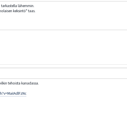
ä tarkastella lähemmin.
holaisen keksintö" taas.
pilkin tehoista kanadassa.
h?v=MaiIAdlFzNc