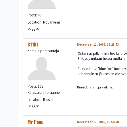
Posts: 40
Location: Rovaniemi
Logged
S11K1
December 11, 2009, 19:25:53
Kartulla pamputtaja
Onko sen pilkin nimi tuo Li´l fox
Ei löydy mitään tietoa tuolla nime
Foxy viittaisi "blue fox" tuotte
Juhannuksen jälkeen en ole ava
Posts: 109
KirreitÃ¤ siimoja kaikille.
Kalastakaa toisianne.
Location: Raisio
Logged
Mr Ponu
December 11, 2009, 19:54:18