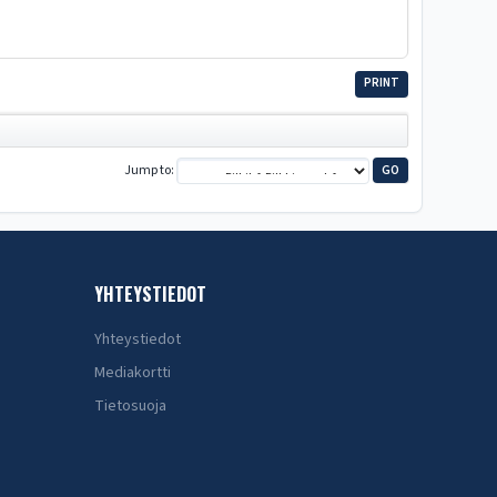
PRINT
Jump to
YHTEYSTIEDOT
Yhteystiedot
Mediakortti
Tietosuoja