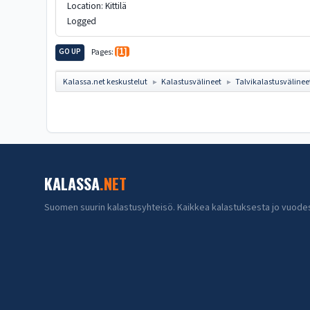
Location: Kittilä
Logged
GO UP
Pages
1
Kalassa.net keskustelut
Kalastusvälineet
Talvikalastusvälinee
►
►
KALASSA
.NET
Suomen suurin kalastusyhteisö. Kaikkea kalastuksesta jo vuode