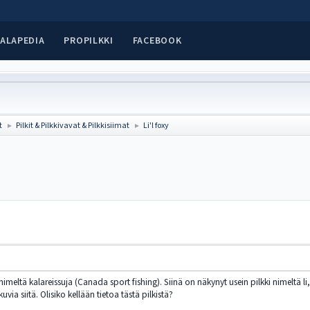
ALAPEDIA
PROPILKKI
FACEBOOK
t
Pilkit & Pilkkivavat & Pilkkisiimat
Li'l foxy
►
►
a nimeltä kalareissuja (Canada sport fishing). Siinä on näkynyt usein pilkki nimeltä li,
uvia siitä. Olisiko kellään tietoa tästä pilkistä?