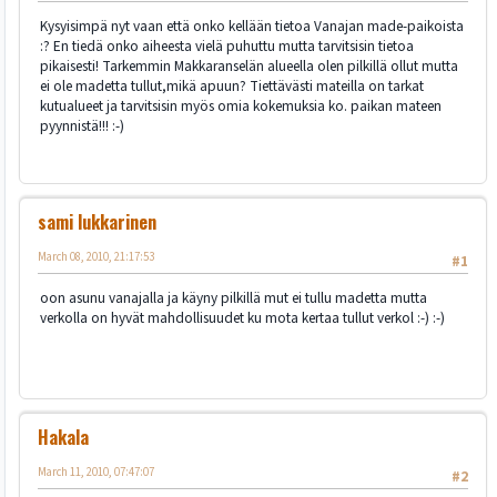
Kysyisimpä nyt vaan että onko kellään tietoa Vanajan made-paikoista
:? En tiedä onko aiheesta vielä puhuttu mutta tarvitsisin tietoa
pikaisesti! Tarkemmin Makkaranselän alueella olen pilkillä ollut mutta
ei ole madetta tullut,mikä apuun? Tiettävästi mateilla on tarkat
kutualueet ja tarvitsisin myös omia kokemuksia ko. paikan mateen
pyynnistä!!! :-)
sami lukkarinen
March 08, 2010, 21:17:53
#1
oon asunu vanajalla ja käyny pilkillä mut ei tullu madetta mutta
verkolla on hyvät mahdollisuudet ku mota kertaa tullut verkol :-) :-)
Hakala
March 11, 2010, 07:47:07
#2