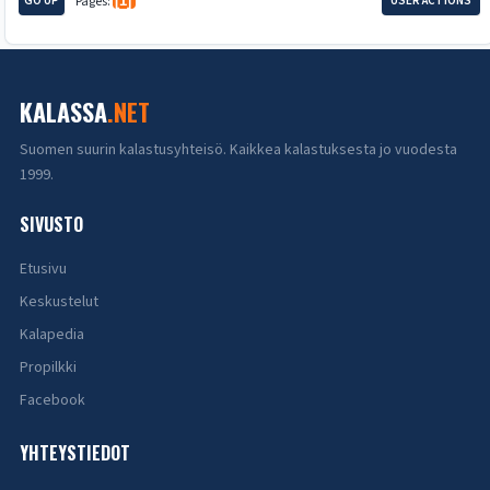
GO UP
Pages
1
USER ACTIONS
KALASSA
.NET
Suomen suurin kalastusyhteisö. Kaikkea kalastuksesta jo vuodesta
1999.
SIVUSTO
Etusivu
Keskustelut
Kalapedia
Propilkki
Facebook
YHTEYSTIEDOT