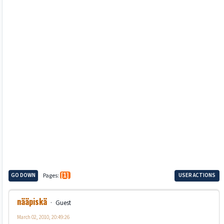
GO DOWN
Pages
1
USER ACTIONS
nääpiskä
Guest
March 02, 2010, 20:49:26