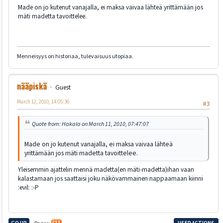
Made on jo kutenut vanajalla, ei maksa vaivaa lähteä yrittämään jos
mäti madetta tavoittelee.
Menneisyys on historiaa, tulevaisuus utopiaa.
nääpiskä
Guest
March 12, 2010, 14:05:36
#3
Quote from: Hakala on March 11, 2010, 07:47:07
Made on jo kutenut vanajalla, ei maksa vaivaa lähteä
yrittämään jos mäti madetta tavoittelee.
Yleisemmin ajattelin mennä madetta(en mäti-madetta)ihan vaan
kalastamaan jos saattaisi joku näkövammainen nappaamaan kiinni
:evil: :-P