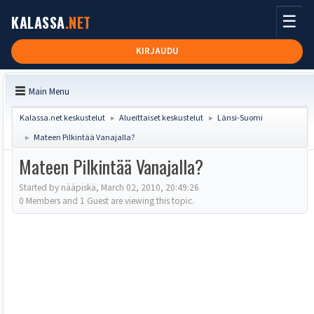
☰
KALASSA
.NET
KIRJAUDU
Main Menu
Kalassa.net keskustelut
Alueittaiset keskustelut
Länsi-Suomi
►
►
Mateen Pilkintää Vanajalla?
►
Mateen Pilkintää Vanajalla?
Started by nääpiskä, March 02, 2010, 20:49:26
0 Members and 1 Guest are viewing this topic.