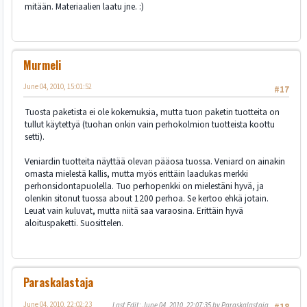
mitään. Materiaalien laatu jne. :)
Murmeli
June 04, 2010, 15:01:52
#17
Tuosta paketista ei ole kokemuksia, mutta tuon paketin tuotteita on
tullut käytettyä (tuohan onkin vain perhokolmion tuotteista koottu
setti).
Veniardin tuotteita näyttää olevan pääosa tuossa. Veniard on ainakin
omasta mielestä kallis, mutta myös erittäin laadukas merkki
perhonsidontapuolella. Tuo perhopenkki on mielestäni hyvä, ja
olenkin sitonut tuossa about 1200 perhoa. Se kertoo ehkä jotain.
Leuat vain kuluvat, mutta niitä saa varaosina. Erittäin hyvä
aloituspaketti. Suosittelen.
Paraskalastaja
June 04, 2010, 22:02:23
Last Edit
: June 04, 2010, 22:07:35 by Paraskalastaja
#18