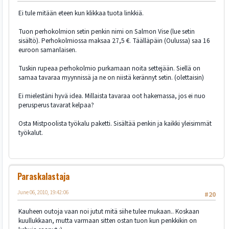
Ei tule mitään eteen kun klikkaa tuota linkkiä.
Tuon perhokolmion setin penkin nimi on Salmon Vise (lue setin
sisältö). Perhokolmiossa maksaa 27,5 €. Täälläpäin (Oulussa) saa 16
euroon samanlaisen.
Tuskin rupeaa perhokolmio purkamaan noita settejään. Siellä on
samaa tavaraa myynnissä ja ne on niistä kerännyt setin. (olettaisin)
Ei mielestäni hyvä idea. Millaista tavaraa oot hakemassa, jos ei nuo
perusperus tavarat kelpaa?
Osta Mistpoolista työkalu paketti. Sisältää penkin ja kaikki yleisimmät
työkalut.
Paraskalastaja
June 06, 2010, 19:42:06
#20
Kauheen outoja vaan noi jutut mitä siihe tulee mukaan.. Koskaan
kuullukkaan, mutta varmaan sitten ostan tuon kun penkkikin on