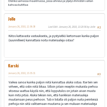
Olenko samassa maailmassa, jossa ahneus ja ylpeys ihmisten vallan
kahvaa kutittaa
Jolle
January 26, 2010, 12:36:38
Last Edit
: January 26, 2010, 13:20:56 by Jolle
#2
Kiitos kattavasta vastauksesta, ja pystyisitkö kertomaan kunka paljon
(suunnilleen) kannattaisi noita materiaaleja ostaa?
Karski
January 26, 2010, 15:35:31
#3
Vaikea sanoa kuinka paljon niitä kannattaa aluksi ostaa. Itse tein sen
virheen, että ostin niitä liikaa. Silloin jotain reseptin mukaista perhoa
sitoessa saattaa käydä niin, että lopputulos on jotain aivan muuta
kuin mitä pitää. Aluksi tekisin niin, että hankkisin materiaaleja
muutamaan perus perhoon. Tub:n listalla oli paljon nuita perinteisiä
perhoja niin siitä valitsemaan muutama ja sen mukaan materiaaleja