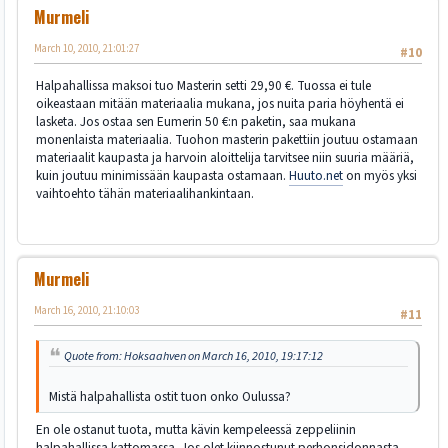
Murmeli
March 10, 2010, 21:01:27
#10
Halpahallissa maksoi tuo Masterin setti 29,90 €. Tuossa ei tule
oikeastaan mitään materiaalia mukana, jos nuita paria höyhentä ei
lasketa. Jos ostaa sen Eumerin 50 €:n paketin, saa mukana
monenlaista materiaalia. Tuohon masterin pakettiin joutuu ostamaan
materiaalit kaupasta ja harvoin aloittelija tarvitsee niin suuria määriä,
kuin joutuu minimissään kaupasta ostamaan.
Huuto.net
on myös yksi
vaihtoehto tähän materiaalihankintaan.
Murmeli
March 16, 2010, 21:10:03
#11
Quote from: Hoksaahven on March 16, 2010, 19:17:12
Mistä halpahallista ostit tuon onko Oulussa?
En ole ostanut tuota, mutta kävin kempeleessä zeppeliinin
halpahallissa kattomassa. Jos olet kiinnostunut perhonsidonnasta,