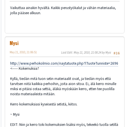
Vaikuttaa ainakin hyvältä. Kaikki perustyökalut ja vähän materiaalia,
jolla pääsee alkuun.
Mysi
May 21, 2010, 21:06:51
Last Edit
: May 21, 2010, 21:08:24 by Mysi
#16
http://www.perhokolmio.com/naytatuote.php?lTuoteTunniste=2696
<----- Kokemuksia?
Kyllä, tiedän mitä tuon setin materiaalit ovat, ja tiedän myös että
tarvitsen niitä kaikkia perhoihin, joita aion sitoa. Ei, älä kerro minulle
miksi ei pitäisi ostaa settiä, äläkä myöskään kerro, etten tee puolilla
noista materiaaleista mitään.
Kerro kokemuksiasi kyseisestä setistä, kiitos.
~ Mysi
EDIT: Niin ja kerro toki kokemuksien lisäksi myös, tekeekö tuolla setillä