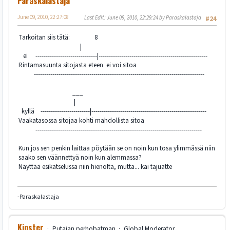
Paraskalastaja
June 09, 2010, 22:27:08
Last Edit
: June 09, 2010, 22:29:24 by Paraskalastaja
#24
Tarkoitan siis tätä: 8
|
ei ------------------------------|-----------------------------------------------------
Rintamasuunta sitojasta eteen ei voi sitoa
-----------------------------------------------------------------------------------
___
|
kyllä ------------------------|--------------------------------------------------------
Vaakatasossa sitojaa kohti mahdollista sitoa
---------------------------------------------------------------------------------
Kun jos sen penkin laittaa pöytään se on noin kun tosa ylimmässä niin
saako sen väännettyä noin kun alemmassa?
Näyttää esikatselussa niin hienolta, mutta... kai tajuatte
-Paraskalastaja
Kipster
Putajan perhobatman
Global Moderator