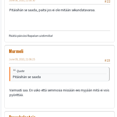
June 08, 2010, 21:00:30
#22
Pitäisihän se saada, paitsi jos ei ole mitään sekundatavaraa.
Päätä päiväsi Rapalan uistimilla!
Murmeli
June 09, 2010, 21:06:25
#23
Quote
Pitäisihän se saada
Varmasti saa. En usko että semmosia missään ees myyään mitä ei vois
pyörittää.