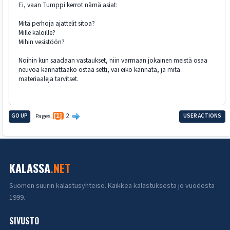
Ei, vaan Tumppi kerrot nämä asiat:
Mitä perhoja ajattelit sitoa?
Mille kaloille?
Mihin vesistöön?
Noihin kun saadaan vastaukset, niin varmaan jokainen meistä osaa
neuvoa kannattaako ostaa setti, vai eikö kannata, ja mitä
materiaaleja tarvitset.
2
GO UP
Pages
1
USER ACTIONS
KALASSA
.NET
Suomen suurin kalastusyhteisö. Kaikkea kalastuksesta jo vuodesta
1999.
SIVUSTO