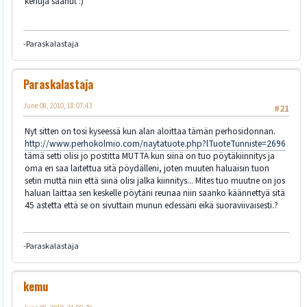
kehuja saanut :)
-Paraskalastaja
Paraskalastaja
June 08, 2010, 18:07:43
#21
Nyt sitten on tosi kyseessä kun alan aloittaa tämän perhosidonnan.
http://www.perhokolmio.com/naytatuote.php?lTuoteTunniste=2696
tämä setti olisi jo postitta MUTTA kun siinä on tuo pöytäkiinnitys ja
oma en saa laitettua sitä pöydälleni, joten muuten haluaisin tuon
setin muttä niin että siinä olisi jalka kiinnitys... Mites tuo muutne on jos
haluan laittaa sen keskelle pöytäni reunaa niin saanko käännettyä sitä
45 astetta että se on sivuttain munun edessäni eikä suoraviivaisesti.?
-Paraskalastaja
kemu