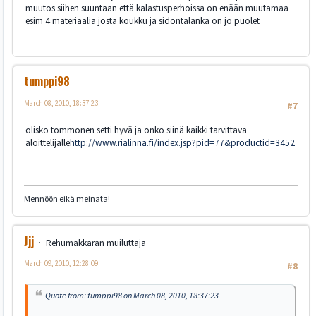
muutos siihen suuntaan että kalastusperhoissa on enään muutamaa
esim 4 materiaalia josta koukku ja sidontalanka on jo puolet
tumppi98
March 08, 2010, 18:37:23
#7
olisko tommonen setti hyvä ja onko siinä kaikki tarvittava
aloittelijalle
http://www.rialinna.fi/index.jsp?pid=77&productid=3452
Mennöön eikä meinata!
Jjj
Rehumakkaran muiluttaja
March 09, 2010, 12:28:09
#8
Quote from: tumppi98 on March 08, 2010, 18:37:23