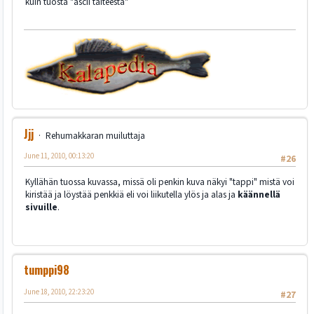
kuin tuosta "ascii taiteesta"
Jjj
Rehumakkaran muiluttaja
June 11, 2010, 00:13:20
#26
Kyllähän tuossa kuvassa, missä oli penkin kuva näkyi "tappi" mistä voi
kiristää ja löystää penkkiä eli voi liikutella ylös ja alas ja
käännellä
sivuille
.
tumppi98
June 18, 2010, 22:23:20
#27