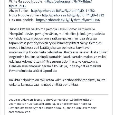
White Marabou Muddler -
http://perhorasia.fi/Fly/Fly.thtml?
flyID=12016
Ahven Zonker -
http://perhorasia.fi/Fly/Fly.thtml?flyID=14452
Musta Muddlerzonker -
http://perhorasia.fi/Fly/Fly.thtml?flyID=1382
Liitsi muunnoksia -
http://perhorasia.fi/Fly/Fly.thtml?flyID=10156
Tuossa kattava valikoima perhoja Keski-Suomen reittikoskille.
Ylempänä olevien perhojen värien, materiaalien ja kokojen puolesta
voi tehdä erittäin paljon omia ratkaisuja, kunhan idea eli tässä
tapauksessa perhotyyppien tyypillisimmät piirteet säilyy. Perhojen
reseptiä tutkiessa voit kerätä jokaisen perhoissa tarvittavan
materiaalin ja koota niistä ostoslistan. Aloittaessa ainakin itselle tulivat
ongelmina koukut. Mihinpä luottaisin, laadukastako maksaisin vaiko
edullisia kokkuja ostaisin? Itse suosin sidonnassa väkäsettömiä,
Hanakin sekä Knapekin tekemiä koukkuja, joita löydät esimerkiksi
Perhokolmiosta sekä Mistpoolista.
Kaikista helpointa on toki ostaa valmis perhonsidontapaketti, mutta
onko se kannattavaa - siinäpäs riittää pohdintaa.
Jos uisin uidakseni joessa, vain väsyneenä pyrstöäni heiluttaisin
Jos makaisin nukkuakseni lattialla, olisinko ollenkaan hereillä
Perhokalastastan tyynellä kosken niskalla, jonne aurinko viimeiset
säteensä loistaa