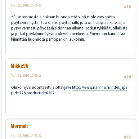
April 05, 2010, 14:55:28
#13
^Ei se tee tuosta ainakaan huonoa että siinä ei ole varsinaista
pöytäkiinnitystä. Tuo on ns. pöytämalli, jota on helppo liikutella ja
pysyy varmasti pöydässä sidonnan aikana. Jotkut tykkää tuollaisista
ja jotkut pöytäkiinnityksillä olevista penkeistä. Enemmän kannattaa
kiinnittää huomiota perhopenkin leukoihin.
Mikke96
April 18, 2010, 10:26:18
#14
Olisko hyvä sidontasetti alottelijalle
http://www.rialinna.fi/index.jsp?
pid=77&productid=6307
Murmeli
April 18, 2010, 14:31:22
#15