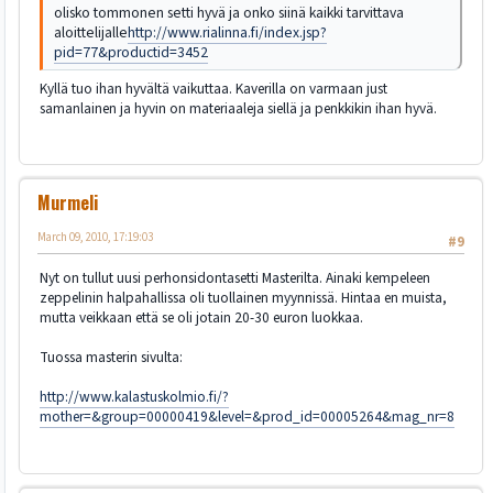
olisko tommonen setti hyvä ja onko siinä kaikki tarvittava
aloittelijalle
http://www.rialinna.fi/index.jsp?
pid=77&productid=3452
Kyllä tuo ihan hyvältä vaikuttaa. Kaverilla on varmaan just
samanlainen ja hyvin on materiaaleja siellä ja penkkikin ihan hyvä.
Murmeli
March 09, 2010, 17:19:03
#9
Nyt on tullut uusi perhonsidontasetti Masterilta. Ainaki kempeleen
zeppelinin halpahallissa oli tuollainen myynnissä. Hintaa en muista,
mutta veikkaan että se oli jotain 20-30 euron luokkaa.
Tuossa masterin sivulta:
http://www.kalastuskolmio.fi/?
mother=&group=00000419&level=&prod_id=00005264&mag_nr=8