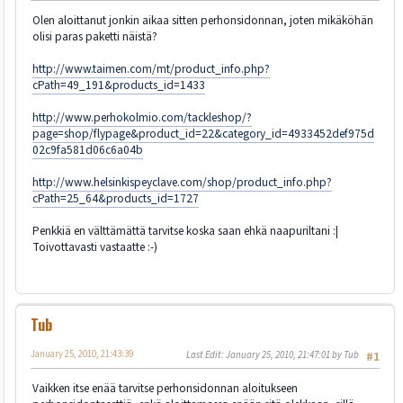
Olen aloittanut jonkin aikaa sitten perhonsidonnan, joten mikäköhän
olisi paras paketti näistä?
http://www.taimen.com/mt/product_info.php?
cPath=49_191&products_id=1433
http://www.perhokolmio.com/tackleshop/?
page=shop/flypage&product_id=22&category_id=4933452def975d
02c9fa581d06c6a04b
http://www.helsinkispeyclave.com/shop/product_info.php?
cPath=25_64&products_id=1727
Penkkiä en välttämättä tarvitse koska saan ehkä naapuriltani :|
Toivottavasti vastaatte :-)
Tub
January 25, 2010, 21:43:39
Last Edit
: January 25, 2010, 21:47:01 by Tub
#1
Vaikken itse enää tarvitse perhonsidonnan aloitukseen