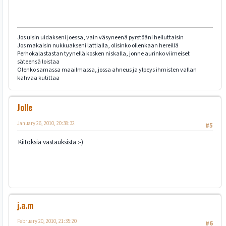
Jos uisin uidakseni joessa, vain väsyneenä pyrstöäni heiluttaisin
Jos makaisin nukkuakseni lattialla, olisinko ollenkaan hereillä
Perhokalastastan tyynellä kosken niskalla, jonne aurinko viimeiset
säteensä loistaa
Olenko samassa maailmassa, jossa ahneus ja ylpeys ihmisten vallan
kahvaa kutittaa
Jolle
January 26, 2010, 20:38:32
#5
Kiitoksia vastauksista :-)
j.a.m
February 20, 2010, 21:35:20
#6