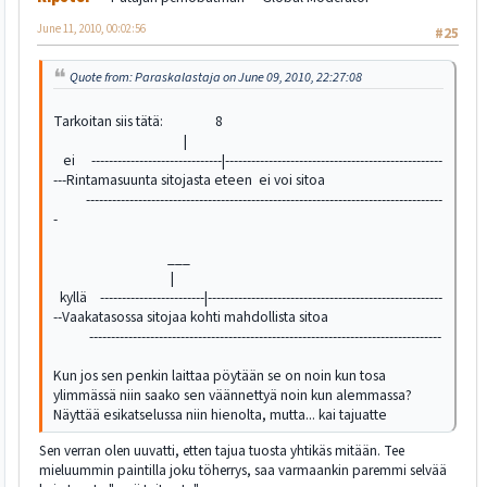
June 11, 2010, 00:02:56
#25
Quote from: Paraskalastaja on June 09, 2010, 22:27:08
Tarkoitan siis tätä: 8
|
ei ------------------------------|--------------------------------------------------
---Rintamasuunta sitojasta eteen ei voi sitoa
----------------------------------------------------------------------------------
-
___
|
kyllä ------------------------|------------------------------------------------------
--Vaakatasossa sitojaa kohti mahdollista sitoa
---------------------------------------------------------------------------------
Kun jos sen penkin laittaa pöytään se on noin kun tosa
ylimmässä niin saako sen väännettyä noin kun alemmassa?
Näyttää esikatselussa niin hienolta, mutta... kai tajuatte
Sen verran olen uuvatti, etten tajua tuosta yhtikäs mitään. Tee
mieluummin paintilla joku töherrys, saa varmaankin paremmi selvää