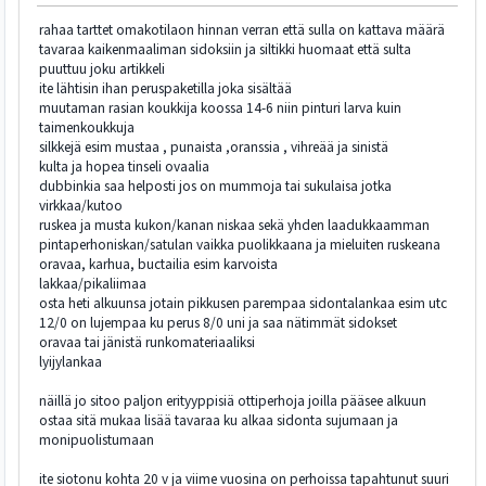
rahaa tarttet omakotilaon hinnan verran että sulla on kattava määrä
tavaraa kaikenmaaliman sidoksiin ja siltikki huomaat että sulta
puuttuu joku artikkeli
ite lähtisin ihan peruspaketilla joka sisältää
muutaman rasian koukkija koossa 14-6 niin pinturi larva kuin
taimenkoukkuja
silkkejä esim mustaa , punaista ,oranssia , vihreää ja sinistä
kulta ja hopea tinseli ovaalia
dubbinkia saa helposti jos on mummoja tai sukulaisa jotka
virkkaa/kutoo
ruskea ja musta kukon/kanan niskaa sekä yhden laadukkaamman
pintaperhoniskan/satulan vaikka puolikkaana ja mieluiten ruskeana
oravaa, karhua, buctailia esim karvoista
lakkaa/pikaliimaa
osta heti alkuunsa jotain pikkusen parempaa sidontalankaa esim utc
12/0 on lujempaa ku perus 8/0 uni ja saa nätimmät sidokset
oravaa tai jänistä runkomateriaaliksi
lyijylankaa
näillä jo sitoo paljon erityyppisiä ottiperhoja joilla pääsee alkuun
ostaa sitä mukaa lisää tavaraa ku alkaa sidonta sujumaan ja
monipuolistumaan
ite siotonu kohta 20 v ja viime vuosina on perhoissa tapahtunut suuri