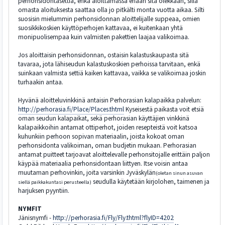
perhonsidontasettiä, enkä aloittamassa enään sitä olekkaan, sillä
omasta aloituksesta saattaa olla jo pitkälti monta vuotta aikaa. Silti
suosisin mielummin perhonsidonnan aloittelijalle suppeaa, omien
suosikkikoskien käyttöperhojen kattavaa, ei kuitenkaan yhtä
monipuolisempaa kuin valmisten pakettien laajaa valikoimaa.
Jos aloittaisin perhonsidonnan, ostaisin kalastuskaupasta sitä
tavaraa, jota lähiseudun kalastuskoskien perhoissa tarvitaan, enkä
suinkaan valmista settiä kaiken kattavaa, vaikka se valikoimaa joskin
turhaakin antaa.
Hyvänä aloitteluvinkkinä antaisin Perhorasian kalapaikka palvelun:
http://perhorasia.fi/Place/Places.thtml
Kyseisestä paikasta voit etsiä
oman seudun kalapaikat, sekä perhorasian käyttäjien vinkkinä
kalapaikkoihin antamat ottiperhot, joiden resepteistä voit katsoa
kuhunkiin perhoon sopivan materiaalin, joista kokoat oman
perhonsidonta valikoiman, oman budjetin mukaan. Perhorasian
antamat puitteet tarjoavat aloittelevalle perhonsitojalle erittäin paljon
käypää materiaalia perhonsidontaan liittyen. Itse voisin antaa
muutaman perhovinkin, joita varsinkin Jyväskylän
(oletan sinun asuvan
seudulla käytetään kirjolohen, taimenen ja
siellä paikkakuntasi perusteella)
harjuksen pyyntiin.
NYMFIT
Jänisnymfi -
http://perhorasia.fi/Fly/Fly.thtml?flyID=4202