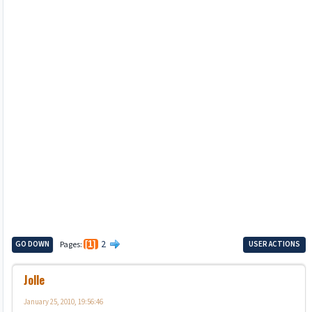
2
GO DOWN
Pages
1
USER ACTIONS
Jolle
January 25, 2010, 19:56:46