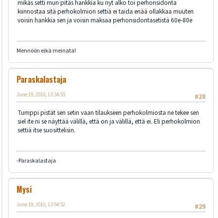
mikäs setti mun pitäs hankkia ku nyt alko toi perhonsidonta
kiinnostaa sitä perhokolmion settiä ei taida enää ollakkaa muuten
voisin hankkia sen ja voisin maksaa perhonsidontasetistä 60e-80e
Mennöön eikä meinata!
Paraskalastaja
June 19, 2010, 13:34:55
#28
Tumppi pistät sen setin vaan tilaukseen perhokolmiosta ne tekee sen
siel ite ni se näyttää välillä, että on ja välillä, että ei. Eli perhokolmion
settiä itse suosittelisin.
-Paraskalastaja
Mysi
June 19, 2010, 13:54:52
#29