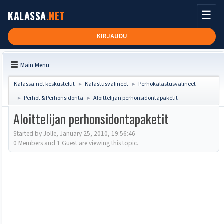
☰
KALASSA
.NET
KIRJAUDU
Main Menu
Kalassa.net keskustelut
Kalastusvälineet
Perhokalastusvälineet
►
►
Perhot & Perhonsidonta
Aloittelijan perhonsidontapaketit
►
►
Aloittelijan perhonsidontapaketit
Started by Jolle, January 25, 2010, 19:56:46
0 Members and 1 Guest are viewing this topic.