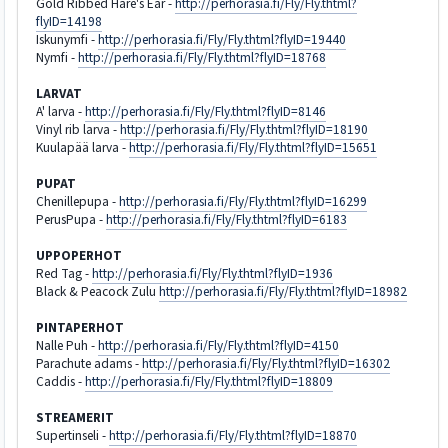
Gold Ribbed Hare's Ear -
http://perhorasia.fi/Fly/Fly.thtml?
flyID=14198
Iskunymfi -
http://perhorasia.fi/Fly/Fly.thtml?flyID=19440
Nymfi -
http://perhorasia.fi/Fly/Fly.thtml?flyID=18768
LARVAT
A' larva -
http://perhorasia.fi/Fly/Fly.thtml?flyID=8146
Vinyl rib larva -
http://perhorasia.fi/Fly/Fly.thtml?flyID=18190
Kuulapää larva -
http://perhorasia.fi/Fly/Fly.thtml?flyID=15651
PUPAT
Chenillepupa -
http://perhorasia.fi/Fly/Fly.thtml?flyID=16299
PerusPupa -
http://perhorasia.fi/Fly/Fly.thtml?flyID=6183
UPPOPERHOT
Red Tag -
http://perhorasia.fi/Fly/Fly.thtml?flyID=1936
Black & Peacock Zulu
http://perhorasia.fi/Fly/Fly.thtml?flyID=18982
PINTAPERHOT
Nalle Puh -
http://perhorasia.fi/Fly/Fly.thtml?flyID=4150
Parachute adams -
http://perhorasia.fi/Fly/Fly.thtml?flyID=16302
Caddis -
http://perhorasia.fi/Fly/Fly.thtml?flyID=18809
STREAMERIT
Supertinseli -
http://perhorasia.fi/Fly/Fly.thtml?flyID=18870