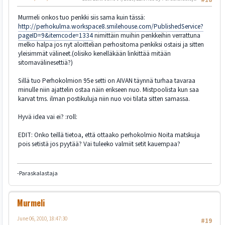
Murmeli onkos tuo penkki siis sama kuin tässä:
http://perhokulma.workspace8.smilehouse.com/PublishedService?
pageID=9&itemcode=1334
nimittäin muihin penkkeihin verrattuna
melko halpa jos nyt aloittelian perhositoma penkiksi ostaisi ja sitten
yleisimmät välineet.(olisiko kenelläkään linkittää mitään
sitomavälinesettiä?)
Sillä tuo Perhokolmion 95e setti on AIVAN täynnä turhaa tavaraa
minulle niin ajattelin ostaa näin erikseen nuo. Mistpoolista kun saa
karvat tms. ilman postikuluja niin nuo voi tilata sitten samassa.
Hyvä idea vai ei? :roll:
EDIT: Onko teillä tietoa, että ottaako perhokolmio Noita matskuja
pois setistä jos pyytää? Vai tuleeko valmiit setit kauempaa?
-Paraskalastaja
Murmeli
June 06, 2010, 18:47:30
#19