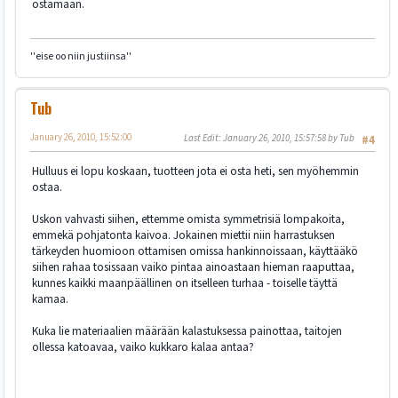
ostamaan.
''eise oo niin justiinsa''
Tub
January 26, 2010, 15:52:00
Last Edit
: January 26, 2010, 15:57:58 by Tub
#4
Hulluus ei lopu koskaan, tuotteen jota ei osta heti, sen myöhemmin
ostaa.
Uskon vahvasti siihen, ettemme omista symmetrisiä lompakoita,
emmekä pohjatonta kaivoa. Jokainen miettii niin harrastuksen
tärkeyden huomioon ottamisen omissa hankinnoissaan, käyttääkö
siihen rahaa tosissaan vaiko pintaa ainoastaan hieman raaputtaa,
kunnes kaikki maanpäällinen on itselleen turhaa - toiselle täyttä
kamaa.
Kuka lie materiaalien määrään kalastuksessa painottaa, taitojen
ollessa katoavaa, vaiko kukkaro kalaa antaa?