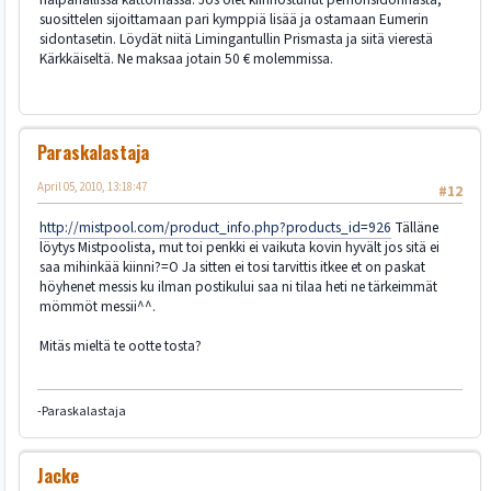
suosittelen sijoittamaan pari kymppiä lisää ja ostamaan Eumerin
sidontasetin. Löydät niitä Limingantullin Prismasta ja siitä vierestä
Kärkkäiseltä. Ne maksaa jotain 50 € molemmissa.
Paraskalastaja
April 05, 2010, 13:18:47
#12
http://mistpool.com/product_info.php?products_id=926
Tälläne
löytys Mistpoolista, mut toi penkki ei vaikuta kovin hyvält jos sitä ei
saa mihinkää kiinni?=O Ja sitten ei tosi tarvittis itkee et on paskat
höyhenet messis ku ilman postikului saa ni tilaa heti ne tärkeimmät
mömmöt messii^^.
Mitäs mieltä te ootte tosta?
-Paraskalastaja
Jacke