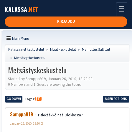
☰
KALASSA
.NET
KIRJAUDU
Main Menu
Kalassa.net keskustelut
Muut keskustelut
Mainostus Sallittu!
►
►
Metsästyskeskustelu
►
Metsästyskeskustelu
Started by Samppa919, January 26, 2010, 13:20:08
0 Members and 1 Guest are viewing this topic.
GO DOWN
Pages
1
USER ACTIONS
Samppa919
Pelekääkkö nää Olokkosta?
January 26, 2010, 13:20:08