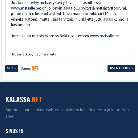
Jos täältä löytyy metsästyksen ystäviä niin osoitteessa
www.metsalle.net
on jo jonkin aikaa ollu pystyssä metsästysfoorumi,
johon on jo rekisteröitynyt kiitettävä määrä porukkaa(110 kun
viimeksi katoin), mutta lisää tarvittaisiin vielä että juttu alkais kunnolla
luistamaan.
Joten kaikki metsästyksen ystävät osoitteeseen
www.metsalle.net
Hyvää jatkoa, jos oma ei riitä.
GO UP
Pages
1
USER ACTIONS
KALASSA
.NET
Suomen suurin kalastusyhteisö. Kaikkea kalastuksesta jo vuodesta
1999.
SIVUSTO