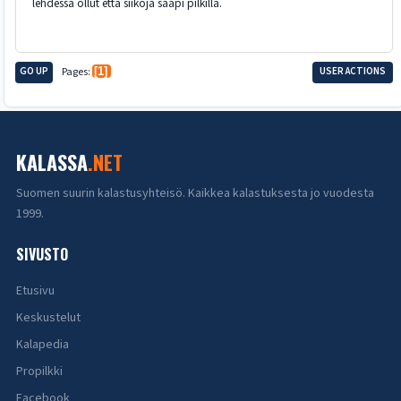
lehdessä ollut että siikoja saapi pilkillä.
GO UP
Pages
1
USER ACTIONS
KALASSA
.NET
Suomen suurin kalastusyhteisö. Kaikkea kalastuksesta jo vuodesta
1999.
SIVUSTO
Etusivu
Keskustelut
Kalapedia
Propilkki
Facebook