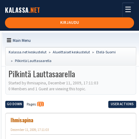
☰
KALASSA
.NET
KIRJAUDU
Main Menu
Kalassa.net keskustelut
Alueittaiset keskustelut
Etelä-Suomi
►
►
Pilkintä Lauttasaarella
►
Pilkintä Lauttasaarella
Started by Ihmisapina, December 11, 2009, 17:11:03
0 Members and 1 Guest are viewing this topic.
GO DOWN
Pages
1
USER ACTIONS
Ihmisapina
December 11, 2009, 17:11:03