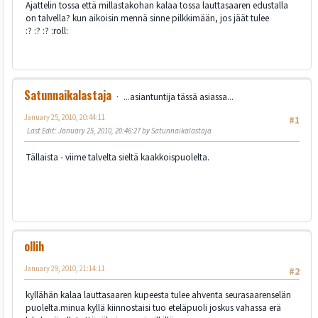
Ajattelin tossa että millastakohan kalaa tossa lauttasaaren edustalla
on talvella? kun aikoisin mennä sinne pilkkimään, jos jäät tulee
:? :? :? :roll:
Satunnaikalastaja
...asiantuntija tässä asiassa...
January 25, 2010, 20:44:11
#1
Last Edit
: January 25, 2010, 20:46:27 by Satunnaikalastaja
Tällaista - viime talvelta sieltä kaakkoispuolelta.
ollih
January 29, 2010, 21:14:11
#2
kyllähän kalaa lauttasaaren kupeesta tulee ahventa seurasaarenselän
puolelta.minua kyllä kiinnostaisi tuo eteläpuoli joskus vahassa erä