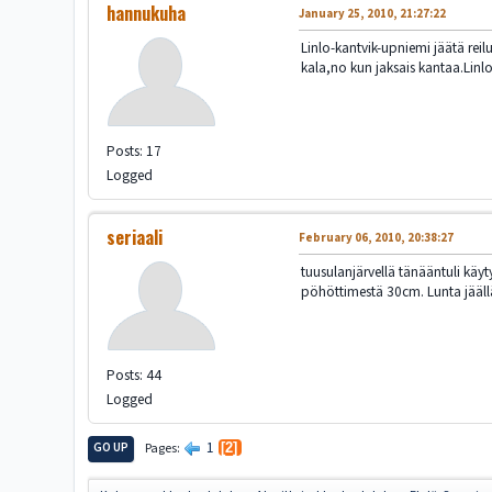
hannukuha
January 25, 2010, 21:27:22
Linlo-kantvik-upniemi jäätä r
kala,no kun jaksais kantaa.Linl
Posts: 17
Logged
seriaali
February 06, 2010, 20:38:27
tuusulanjärvellä tänääntuli käy
pöhöttimestä 30cm. Lunta jääll
Posts: 44
Logged
1
GO UP
Pages
2