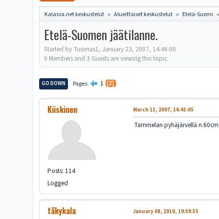
Kalassa.net keskustelut
Alueittaiset keskustelut
Etelä-Suomi
►
►
Etelä-Suomen jäätilanne.
Started by Tuomas1, January 23, 2007, 14:46:00
0 Members and 3 Guests are viewing this topic.
1
GO DOWN
Pages
2
Kiiskinen
March 11, 2007, 16:41:05
Tammelan pyhäjärvellä n.60cm jä
Posts: 114
Logged
täkykala
January 08, 2010, 19:58:55