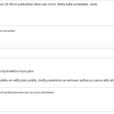
in 20-40cm paikoittain ehkä vain 10cm. Mutta kyllä ne kestelee. :wink:
a narraillen
s hyvä kertoa myös järvi.
della on vettä jään päällä, mutta paremmin se varmaan auttaa jos sanois että sitä
it päällä pierasee sen saa aina silmilleen.