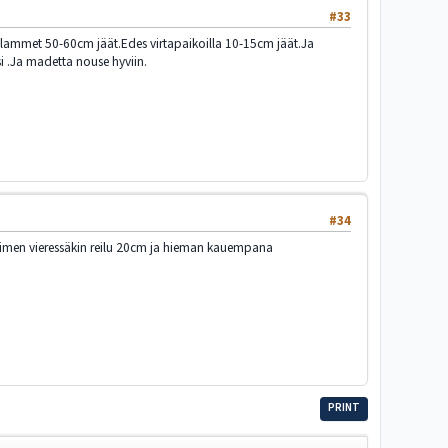
#33
lammet 50-60cm jäät.Edes virtapaikoilla 10-15cm jäät.Ja
i .Ja madetta nouse hyviin.
#34
ttimen vieressäkin reilu 20cm ja hieman kauempana
PRINT