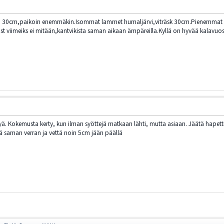
eilu 30cm,paikoin enemmäkin.Isommat lammet humaljärvi,viträsk 30cm.Pienemmat 
ost viimeiks ei mitään,kantvikista saman aikaan ämpäreilla.Kyllä on hyvää kalavuos
tyä. Kokemusta kerty, kun ilman syöttejä matkaan lähti, mutta asiaan. Jäätä hape
ä saman verran ja vettä noin 5cm jään päällä