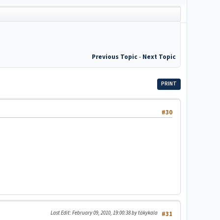
Previous Topic
-
Next Topic
PRINT
#30
Last Edit
: February 09, 2010, 19:00:38 by täkykala
#31