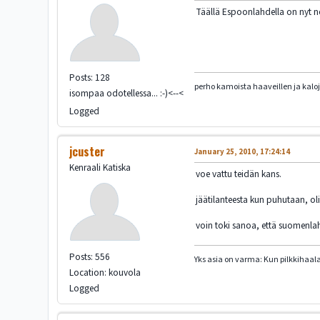
Täällä Espoonlahdella on nyt no
Posts: 128
perho kamoista haaveillen ja kaloj
isompaa odotellessa... :-)<--<
Logged
jcuster
January 25, 2010, 17:24:14
Kenraali Katiska
voe vattu teidän kans.
jäätilanteesta kun puhutaan, oli
voin toki sanoa, että suomenlah
Posts: 556
Yks asia on varma: Kun pilkkihaalar
Location: kouvola
Logged