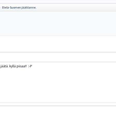
Etelä-Suomen jäätilanne.
►
ätä. kyllä piisaa!! :-P