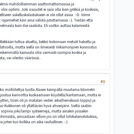
hdistelmä mahdollisimman asuttomattomasssa ja
optimi. Joki osuudet ei saisi olla liian jyrkkiä ja koskisia,
iseen sukelluskalastukseen ei ole ollut asiaa :-D. Viime
 rajamiehet kävi aina välistä jututtamassa :-). Tiedän että
lmasta kuin itse saaliista. Eli voitko auttaa kalamiestä
ellekkään tuttua aluetta, liekkö kokonaan metsät hakattu ja
tvoilla, mutta siellä on ilmeisesti Viiksimonjoen kunnostus
eskemmällä kainuuta olisi varmasti isompia koskia ja
ta, vai olenko väärässä..
#1
viikko möllötettyä tuolla Alasen kämpällä muutama kilometri
 voi joutua kanoottia kuskaamaan köydellä/kantamaan, mutta ei
ysyttiin, tosin oli jo matalan veden aika(heinäkuun loppu) ja
so-Kukkonen oli yllättävän hyvä ahvenjärvi. Sieltä saatiin
 sopivia joki/lampi systeemejä, mutta ainakin jossakin
ihmisistä, ainoastaan silloin jos on ollut lohikalanistutuksia,
 joten tuo kolkka on aika rauhallinen. :-)