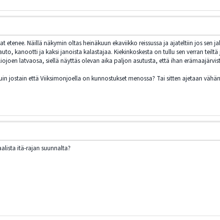
t etenee. Näillä näkymin oltas heinäkuun ekaviikko reissussa ja ajateltiin jos sen j
o, kanootti ja kaksi janoista kalastajaa. Kiekinkoskesta on tullu sen verran teiltä 
iojoen latvaosa, siellä näyttäs olevan aika paljon asutusta, että ihan erämaajärvis
 luin jostain että Viiksimonjoella on kunnostukset menossa? Tai sitten ajetaan vä
aalista itä-rajan suunnalta?