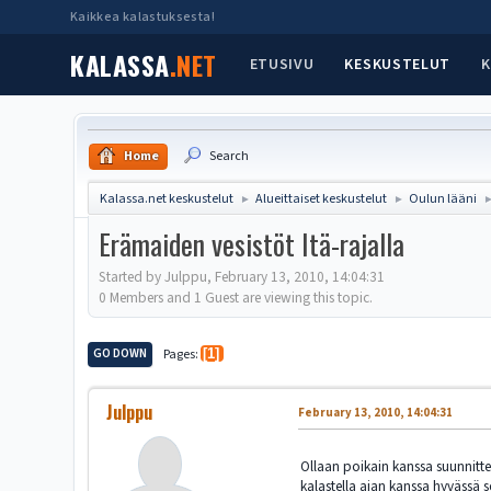
Kaikkea kalastuksesta!
KALASSA
.NET
ETUSIVU
KESKUSTELUT
K
Home
Search
Kalassa.net keskustelut
Alueittaiset keskustelut
Oulun lääni
►
►
Erämaiden vesistöt Itä-rajalla
Started by Julppu, February 13, 2010, 14:04:31
0 Members and 1 Guest are viewing this topic.
GO DOWN
Pages
1
Julppu
February 13, 2010, 14:04:31
Ollaan poikain kanssa suunnitte
kalastella ajan kanssa hyvässä s