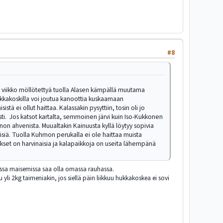
#8
jaa viikko möllötettyä tuolla Alasen kämpällä muutama
uikkakoskilla voi joutua kanoottia kuskaamaan
tä ei ollut haittaa. Kalassakin pysyttiin, tosin oli jo
sti. Jos katsot kartalta, semmoinen järvi kuin Iso-Kukkonen
nnon ahvenista. Muualtakin Kainuusta kyllä löytyy sopivia
misiä. Tuolla Kuhmon perukalla ei ole haittaa muista
utukset on harvinaisia ja kalapaikkoja on useita lähempänä
oissa maisemissa saa olla omassa rauhassa.
 yli 2kg taimeniakin, jos siellä päin liikkuu hukkakoskea ei sovi