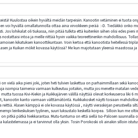
inkeistä! Kuulostaa oikein hyvältä meidän tarpeisiin. Kanootin vetäminen ei tuota on
siihen voi hyvällä omallatunnolla ottaa aina virvokkeen perää :-D. Tiedäkkö onko muu
sti. Jos lohikalat oli tiukassa, niin pitää tulkita että kuitenkin siihen olisi edes pie
nostattaisi intoa ja meille riittää hyvin vaikka teoreettinenkin mahdollisuus. Tollase
oisen kikatuksen kanoottikuntaan. Voin kertoa että kanootista heitellessä triplat
lasen ja Kuikan mökit kovassa käytössä? Me kun majotutaan yleensä maastossa ja h
on vielä aika pieni joki, joten heti tulvien laskettua on parhaimmillaan sekä kano
ttuja isompia taimenia varmaan kulkeutuu joitakin, mutta jos menette matalan veden
utta tuossa Kivi-Kiekin ja Kuikkajärven välillä näyttää olevat korkeuseroa liki 6 me
t, kanootin kanto varmaan välttämätöntä. Kuikkakosket näytti tosiaan mahdolliselt
reittiä. Alasen kämppä ei ole kovassa käytössä , näytti vieraskirjan perusteella sil
 enempi leirikeskuksen tyylinen, suuri luksustalo keskellä korpea. Silloin kun me olt
 on pitkä pätkä hiekkarantaa. Mutu-tuntuma on että siellä Iso-Palosen suunnalla 
a kalastelemassa ja ei tarvinnut olla yksin. Tosin Porokoski oli ainakin silloin istut