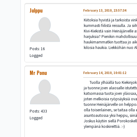
Julppu
February 13, 2010, 23:57:34
Kiitoksia hyvistä ja tarkoista v
kummasti fiilistä reissulla. Ja 
Kivi-Kiekistä vain Heinäjärvelle a
harjuksia? Pienikin mahdollisuus 
haukimammatkin tuottaa jo aikam
kilosia haukia. Liekköhän nuo A
Posts: 16
Logged
Mr Ponu
February 14, 2010, 10:01:12
Tuolla ylhäällä tuo Kiekinjoki 
ja tuonne joen alaosalle istute
katsomassa tuota joen yläosaa, m
joten melkoisia ryöpsäyksiä ova
tuonne Heinäjärvelle on helppoa 
olla toisenlainen, se taitaa olla
Posts: 433
asuntoautossa yksi heppu, siinä
Logged
Joskus käytiin siellä Porokoskell
ylempänä koskireittiä. :-)