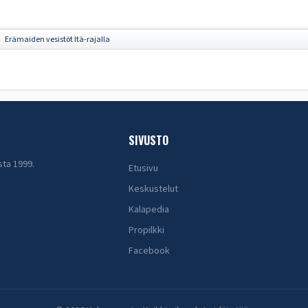
Erämaiden vesistöt Itä-rajalla
►
SIVUSTO
sta 1999.
Etusivu
Keskustelut
Kalapedia
Propilkki
Facebook