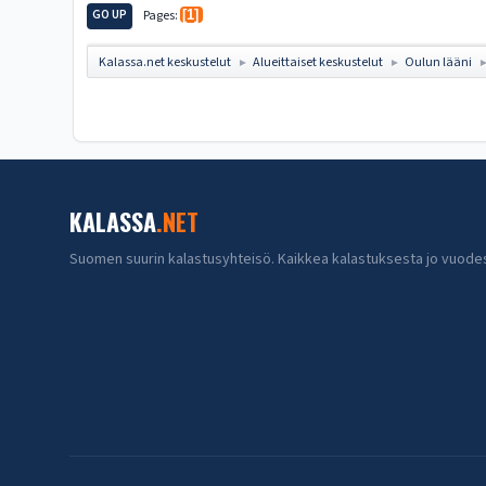
GO UP
Pages
1
Kalassa.net keskustelut
Alueittaiset keskustelut
Oulun lääni
►
►
KALASSA
.NET
Suomen suurin kalastusyhteisö. Kaikkea kalastuksesta jo vuode