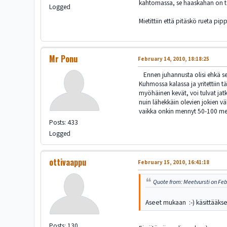
kahtomassa, se haaskahan on to
Logged
Mietittiin että pitäskö rueta p
Mr Ponu
February 14, 2010, 18:18:25
Ennen juhannusta olisi ehkä se pa
Kuhmossa kalassa ja yritettiin t
myöhäinen kevät, voi tulvat jatku
nuin lähekkäin olevien jokien vä
vaikka onkin mennyt 50-100 metri
Posts: 433
Logged
ottivaappu
February 15, 2010, 16:41:18
Quote from: Meetvursti on Feb
Aseet mukaan :-) käsittääksen
Posts: 130