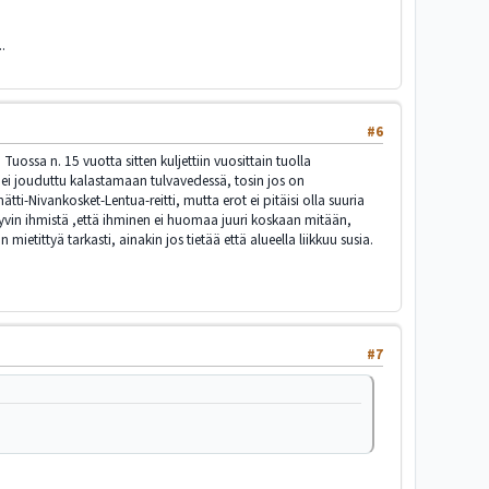
.
#6
 Tuossa n. 15 vuotta sitten kuljettiin vuosittain tuolla
n, ei jouduttu kalastamaan tulvavedessä, tosin jos on
ätti-Nivankosket-Lentua-reitti, mutta erot ei pitäisi olla suuria
n hyvin ihmistä ,että ihminen ei huomaa juuri koskaan mitään,
etittyä tarkasti, ainakin jos tietää että alueella liikkuu susia.
#7