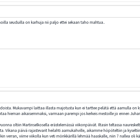
oilla seuduilla on karhuja nii paljo ettei sekaan taho mahtua..
iedoista. Mukavampi laittaa illasta majotusta kun ei tarttee pelätä että aamulla o
ohtaa hieman aikaisemmaksi, varmaan parempi jos kerkeis mestoille jo ennen Juha
a vuonna oltiin Martinselkosella erästelemässä viikonpäivät. Iltasin teltassa naures
a. Vikana päivä rajastevarit heilahti aamukahville, aikamme höpöteltiin ja kyselti
kin verran, viime viikolla kun veti mönkkärillä lehmää haaskalle, niin 7 nallea oli k