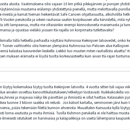
uusista aluista. Vaatimuksena olisi vajaan 10 km pitkä pikkujärvien ja purojen y
ytännössä muutama erälampi yhdistettynä pienellä, mutta melottavalla purolla olisi 
 miestä ja kamat hieman heikentävät Safe Canoen ohjattavuutta, alkoholilla hetkell
-Vuokin perukoilla ja oikein rauhassa saatiin korpikuusen alla kärvistellä, mitä nyt
ta otti lampeansa, mutta me oltaisiinkin enempi kiinnostuneita maisemasta ja tunne
ansa ja opastaa vieläkö jossain Itä-rajalla on korpimaita tutkittavaksi?
utkimalla tällä hetkellä parhaalta näyttäisi Kuhmossa Kiekinjoen latvavedet, onko k
? Toinen vaihtoehto olisi hieman ylempänä Kuhmossa Iso-Palosen alue Kalliojoen la
nnä kalastaa kaivureiden keskelle. Liekkö tuo muuten miten rauhallista aluetta? K
sen mukaan erämaita ei löydä tuolta korkeusasteelta kuin aivan Itä-rajan tuntumas
 löytyy kokemuksia löytyy tuolta Kiekinjoen latvoilta. 4 vuotta sitten tuli vajaa 
alue ainakin soveltuu kanoottikalastukseen/retkeilyyn loistavasti. Kuikkakoskilla
,hirveä ja majavaa näkyi liki päivittäin ja ihmisistä ei ollut haittaa. Kalassakin p
ukea tuonne 3 kiloon saakka oli reilusti. Jos katsot kartalta, semmoinen järvi kuin I
venia, pääsi tekemään filettä kunnon ahvenista. Muualtakin Kainuusta kyllä löytyy
ilusti loma-asutusta ja muita ihmisiä. Tuolla Kuhmon perukalla ei ole haittaa muista 
 ilmeisesti istutukset on harvinaisia ja kalapaikkoja on useita lähempänä kaupunkia