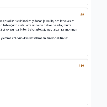
#9
akas puoliks Kiekinkosken yläosan ja Kalliojoen latvavesien
jo tietoa(kiitos siitä) että sinne on pakko päästä, mutta
tä ei voi puhua. Miten lie kalastettuja nuo aivan rajanpinnan
hän ylemmäs Yli-Vuokkiin katselemaan Aukkohallituksen
#10