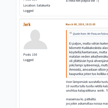
Ei niitä niin paljoa ole :-)
Location: Satakunta
Logged
Jerk
March 08, 2010, 18:31:05
Quote from: Mr Ponu on Februa
Ei paljon, mutta vähän kuiten
kilometri Kuikkakoskista ala
köydellä/kantamaan, mutta ei 
Posts: 150
matalan veden aika(heinäkuun
Logged
oli yllättävän hyvä ahvenjärv
joki/lampi systeemejä, mutta 
ihmisistä, ainoastaan silloin
kaupunkia joten tuo kolkka on
Voin lämpimästi suositella tuot
10 vuotta tullu tuolla reitillä 
unohtaa kalapaikkana :wink:. To
maisemaa ks. pätkältä.
jos jokin askarruttaa noissa mais