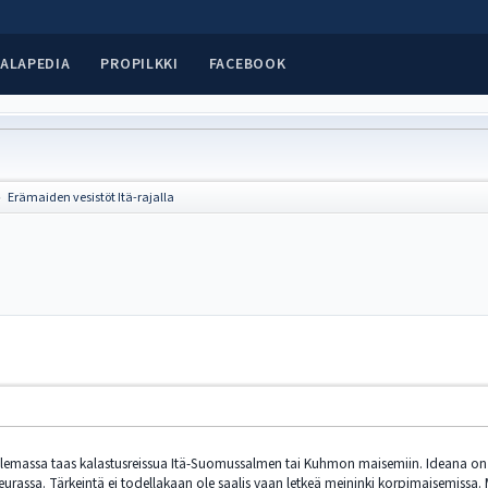
ALAPEDIA
PROPILKKI
FACEBOOK
Erämaiden vesistöt Itä-rajalla
►
lemassa taas kalastusreissua Itä-Suomussalmen tai Kuhmon maisemiin. Ideana on liik
eurassa. Tärkeintä ei todellakaan ole saalis vaan letkeä meininki korpimaisemissa. 