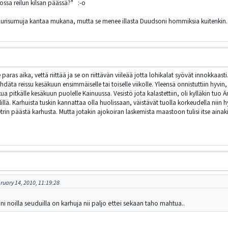
ssa reilun kilsan päässä?" :-o
ippurisumuja kantaa mukana, mutta se menee illasta Duudsoni hommiksia kuitenkin..
ras aika, vettä riittää ja se on riittävän viileää jotta lohikalat syövät innokkaasti.
ähdäta reissu kesäkuun ensimmäiselle tai toiselle viikolle. Yleensä onnistuttiin hyvi
a pitkälle kesäkuun puolelle Kainuussa. Vesistö jota kalastettiin, oli kylläkin tuo Än
lillä. Karhuista tuskin kannattaa olla huolissaan, väistävät tuolla korkeudella nii
n päästä karhusta. Mutta jotakin ajokoiran laskemista maastoon tulisi itse ainakin mi
ruary 14, 2010, 11:19:28
i noilla seuduilla on karhuja nii paljo ettei sekaan taho mahtua..