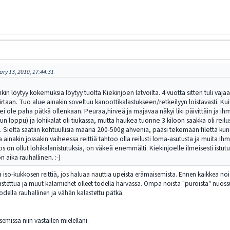
ry 13, 2010, 17:44:31
kin löytyy kokemuksia löytyy tuolta Kiekinjoen latvoilta. 4 vuotta sitten tuli va
virtaan. Tuo alue ainakin soveltuu kanoottikalastukseen/retkeilyyn loistavasti. K
ole paha pätkä ollenkaan. Peuraa,hirveä ja majavaa näkyi liki päivittäin ja ihmisis
 loppu) ja lohikalat oli tiukassa, mutta haukea tuonne 3 kiloon saakka oli reilu
i. Sieltä saatiin kohtuullisia määriä 200-500g ahvenia, pääsi tekemään filettä ku
ainakin jossakin vaiheessa reittiä tahtoo olla reilusti loma-asutusta ja muita ih
 jos on ollut lohikalanistutuksia, on väkeä enemmälti. Kiekinjoelle ilmeisesti ist
 aika rauhallinen. :-)
a iso-kukkosen reittiä, jos haluaa nauttia upeista erämaisemista. Ennen kaikkea n
kalastettua ja muut kalamiehet olleet todella harvassa. Ompa noista "puroista" nuossu
della rauhallinen ja vähän kalastettu pätkä.
emissa niin vastailen mielelläni.