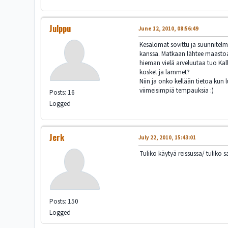
Julppu
June 12, 2010, 08:56:49
Kesälomat sovittu ja suunnitelma
kanssa. Matkaan lähtee maastoaut
hieman vielä arveluutaa tuo Kall
kosket ja lammet?
Niin ja onko kellään tietoa kun
viimeisimpiä tempauksia :)
Posts: 16
Logged
Jerk
July 22, 2010, 15:43:01
Tuliko käytyä reissussa/ tuliko s
Posts: 150
Logged