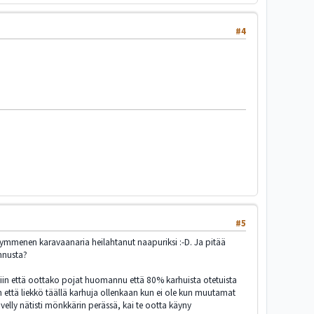
#4
#5
n kymmenen karavaanaria heilahtanut naapuriksi :-D. Ja pitää
nnusta?
keltiin että oottako pojat huomannu että 80% karhuista otetuista
in että liekkö täällä karhuja ollenkaan kun ei ole kun muutamat
ävelly nätisti mönkkärin perässä, kai te ootta käyny