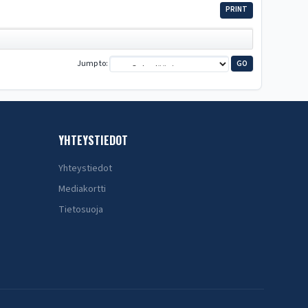
PRINT
Jump to
YHTEYSTIEDOT
Yhteystiedot
Mediakortti
Tietosuoja