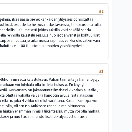
#2
gelmia, itseasiassa pienet kankaiden ylityssessiot nostattaa
t koskiosuudetko helposti laskettavasissa, tarkoitus olisi tulla
ni mahdollisuus? Ilmeisesti jokiosuuksilla voisi säkällä saada
lla rennolla kalastelu reissulla nuo isot ahvenet ja kohtuulliset
ärppi aiheuttaa jo aikamoista säpinää, vaikka olisivatkin vain
aluttas elättää illuusiota erämaiden yksinäisyydestä.
#3
ottihommiin että kalastukseen. Vähän taimenta ja harria löytyy
 aikaan voi lohikala olla todella tiukassa. En käynyt
triä. Korkeusero on jakaantunut ilmeisesti 2 kosken alueelle ,
a ohittaa vähällä vaivalla kanootin avulla. Siitä alaspäin
tä että n. joka 4 viikko oli ollut varattuna. Kuikan kämppä voi
iin tuolla, oli sen Iso-Kukkosen rannalla majoittuneena
on hiukan enemmän ihmisiä liikenteessä, mutta voi olla harhaa.
uskoski ja nuo teidän mahdolliset retkeilyalueet on siellä