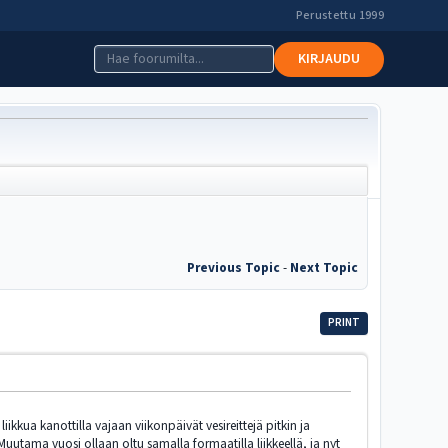
Perustettu 1999
KIRJAUDU
Previous Topic
-
Next Topic
PRINT
kua kanottilla vajaan viikonpäivät vesireittejä pitkin ja
Muutama vuosi ollaan oltu samalla formaatilla liikkeellä, ja nyt