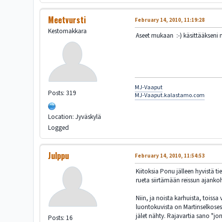
Meetvursti
February 14, 2010, 11:19:28
Kestomakkara
Aseet mukaan :-) käsittääkseni n
MJ-Vaaput
Posts: 319
MJ-Vaaput.kalastamo.com
Location: Jyväskylä
Logged
Julppu
February 14, 2010, 11:54:53
Kiitoksia Ponu jälleen hyvistä t
rueta siirtämään reissun ajank
Niin, ja noista karhuista, toiss
luontokuvista on Martinselkosest
jälet nähty. Rajavartia sano "jon
Posts: 16