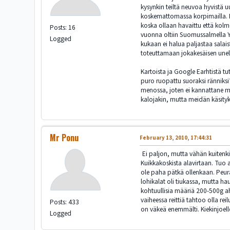
kysynkin teiltä neuvoa hyvistä 
koskemattomassa korpimailla. Kä
koska ollaan havaittu että kolme
Posts: 16
vuonna oltiin Suomussalmella Yli
Logged
kukaan ei halua paljastaa salais
toteuttamaan jokakesäisen unelm
Kartoista ja Google Earhtistä t
puro ruopattu suoraksi ränniksi
menossa, joten ei kannattane me
kalojakin, mutta meidän käsityk
Mr Ponu
February 13, 2010, 17:44:31
Ei paljon, mutta vähän kuitenkin
Kuikkakoskista alavirtaan. Tuo 
ole paha pätkä ollenkaan. Peuraa
lohikalat oli tiukassa, mutta ha
kohtuullisia määriä 200-500g ah
vaiheessa reittiä tahtoo olla re
Posts: 433
on väkeä enemmälti. Kiekinjoelle
Logged