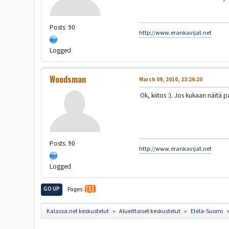
Posts: 90
http://www.erankavijat.net
Logged
Woodsman
March 09, 2010, 23:26:20
Ok, kiitos :). Jos kukaan näitä p
Posts: 90
http://www.erankavijat.net
Logged
GO UP
Pages
1
Kalassa.net keskustelut
Alueittaiset keskustelut
Etelä-Suomi
►
►