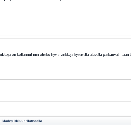
aikkoja on kollannut niin olisiko hyviä vinkkejä kyseisellä alueella paikanvalintaan 
Madepilkki uudellamaalla
►