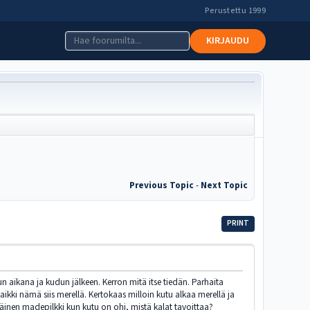
Perustettu 1999
KIRJAUDU
Previous Topic
-
Next Topic
PRINT
n aikana ja kudun jälkeen. Kerron mitä itse tiedän. Parhaita
ikki nämä siis merellä. Kertokaas milloin kutu alkaa merellä ja
väinen madepilkki kun kutu on ohi, mistä kalat tavoittaa?