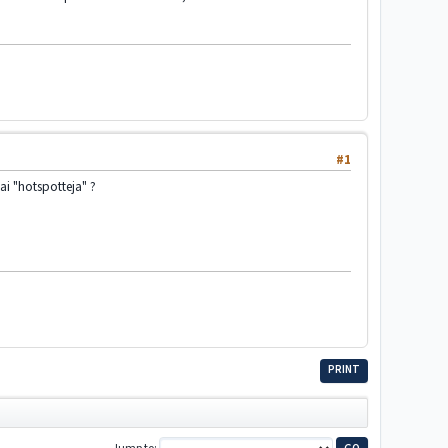
#1
tai "hotspotteja" ?
PRINT