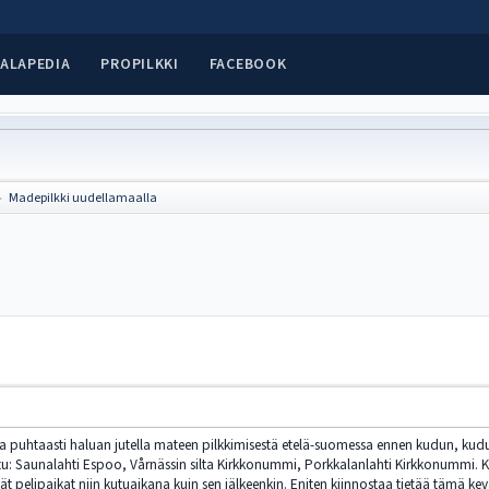
ALAPEDIA
PROPILKKI
FACEBOOK
Madepilkki uudellamaalla
►
ssa puhtaasti haluan jutella mateen pilkkimisestä etelä-suomessa ennen kudun, kudu
ltu: Saunalahti Espoo, Vårnässin silta Kirkkonummi, Porkkalanlahti Kirkkonummi. Ka
t pelipaikat niin kutuaikana kuin sen jälkeenkin. Eniten kiinnostaa tietää tämä ke