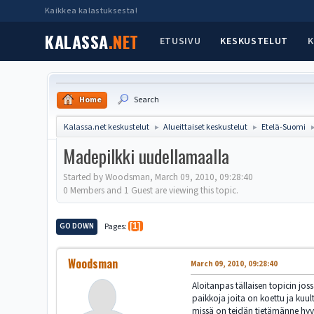
Kaikkea kalastuksesta!
KALASSA
.NET
ETUSIVU
KESKUSTELUT
K
Home
Search
Kalassa.net keskustelut
Alueittaiset keskustelut
Etelä-Suomi
►
►
Madepilkki uudellamaalla
Started by Woodsman, March 09, 2010, 09:28:40
0 Members and 1 Guest are viewing this topic.
GO DOWN
Pages
1
Woodsman
March 09, 2010, 09:28:40
Aloitanpas tällaisen topicin jo
paikkoja joita on koettu ja kuu
missä on teidän tietämänne hyvä