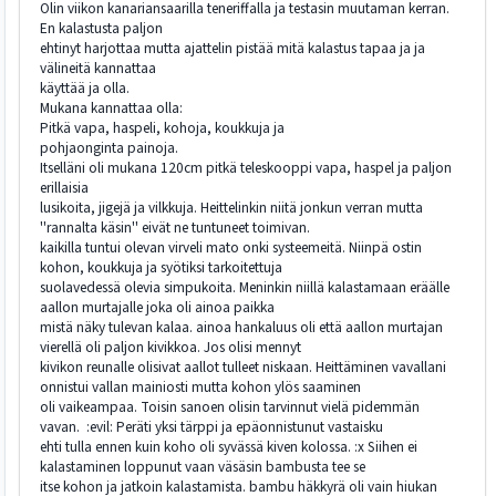
Olin viikon kanariansaarilla teneriffalla ja testasin muutaman kerran.
En kalastusta paljon
ehtinyt harjottaa mutta ajattelin pistää mitä kalastus tapaa ja ja
välineitä kannattaa
käyttää ja olla.
Mukana kannattaa olla:
Pitkä vapa, haspeli, kohoja, koukkuja ja
pohjaonginta painoja.
Itselläni oli mukana 120cm pitkä teleskooppi vapa, haspel ja paljon
erillaisia
lusikoita, jigejä ja vilkkuja. Heittelinkin niitä jonkun verran mutta
''rannalta käsin'' eivät ne tuntuneet toimivan.
kaikilla tuntui olevan virveli mato onki systeemeitä. Niinpä ostin
kohon, koukkuja ja syötiksi tarkoitettuja
suolavedessä olevia simpukoita. Meninkin niillä kalastamaan eräälle
aallon murtajalle joka oli ainoa paikka
mistä näky tulevan kalaa. ainoa hankaluus oli että aallon murtajan
vierellä oli paljon kivikkoa. Jos olisi mennyt
kivikon reunalle olisivat aallot tulleet niskaan. Heittäminen vavallani
onnistui vallan mainiosti mutta kohon ylös saaminen
oli vaikeampaa. Toisin sanoen olisin tarvinnut vielä pidemmän
vavan. :evil: Peräti yksi tärppi ja epäonnistunut vastaisku
ehti tulla ennen kuin koho oli syvässä kiven kolossa. :x Siihen ei
kalastaminen loppunut vaan väsäsin bambusta tee se
itse kohon ja jatkoin kalastamista. bambu häkkyrä oli vain hiukan