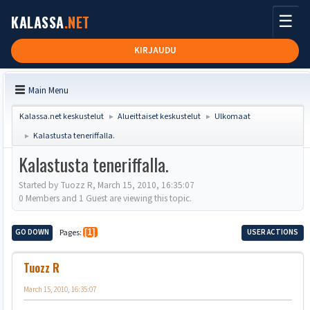
☰
KALASSA
.NET
KIRJAUDU
Main Menu
Kalassa.net keskustelut
Alueittaiset keskustelut
Ulkomaat
►
►
Kalastusta teneriffalla.
►
Kalastusta teneriffalla.
Started by Tuozz R, March 15, 2010, 16:35:07
0 Members and 1 Guest are viewing this topic.
GO DOWN
Pages
1
USER ACTIONS
Tuozz R
March 15, 2010, 16:35:07