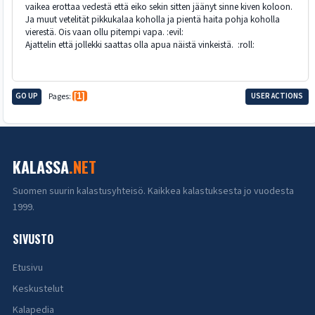
vaikea erottaa vedestä että eiko sekin sitten jäänyt sinne kiven koloon.
Ja muut vetelität pikkukalaa koholla ja pientä haita pohja koholla
vierestä. Ois vaan ollu pitempi vapa. :evil:
Ajattelin että jollekki saattas olla apua näistä vinkeistä. :roll:
GO UP
Pages
1
USER ACTIONS
KALASSA
.NET
Suomen suurin kalastusyhteisö. Kaikkea kalastuksesta jo vuodesta
1999.
SIVUSTO
Etusivu
Keskustelut
Kalapedia