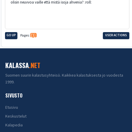
olisin neuvvoa vaille että mistä isoja ahvenia? :roll:
GO UP
Pages
1
USER ACTIONS
KALASSA
.NET
Suomen suurin kalastusyhteisö. Kaikkea kalastuksesta jo vuodesta
1999.
SIVUSTO
Etusivu
Keskustelut
Kalapedia