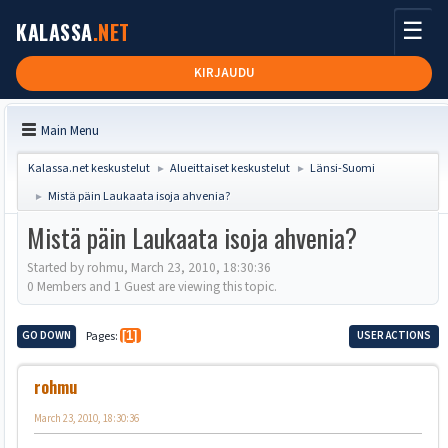
☰
KALASSA
.NET
KIRJAUDU
Main Menu
Kalassa.net keskustelut
Alueittaiset keskustelut
Länsi-Suomi
►
►
Mistä päin Laukaata isoja ahvenia?
►
Mistä päin Laukaata isoja ahvenia?
Started by rohmu, March 23, 2010, 18:30:36
0 Members and 1 Guest are viewing this topic.
GO DOWN
Pages
1
USER ACTIONS
rohmu
March 23, 2010, 18:30:36