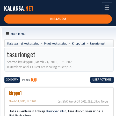
☰
KALASSA
.NET
KIRJAUDU
Main Menu
Kalassa.net keskustelut
Muut keskustelut
Kirpputori
tasurionget
►
►
►
tasurionget
Started by kirppu1, March 24, 2010, 17:33:02
0 Members and 1 Guest are viewing this topic.
GO DOWN
Pages
1
USER ACTIONS
kirppu1
March 24, 2010, 17:33:02
Last Edit
: March 24, 2010, 18:11:28 by Timpe
Tälle alueelle vain linkkejä
Kauppahalliin
, lisää ilmoituksesi sinne ja
liitä linkki tänne.