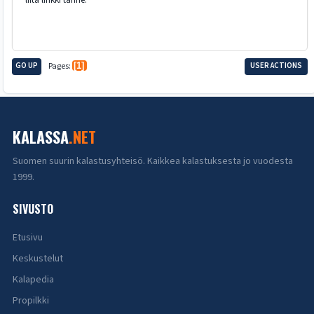
GO UP
Pages
1
USER ACTIONS
KALASSA
.NET
Suomen suurin kalastusyhteisö. Kaikkea kalastuksesta jo vuodesta
1999.
SIVUSTO
Etusivu
Keskustelut
Kalapedia
Propilkki