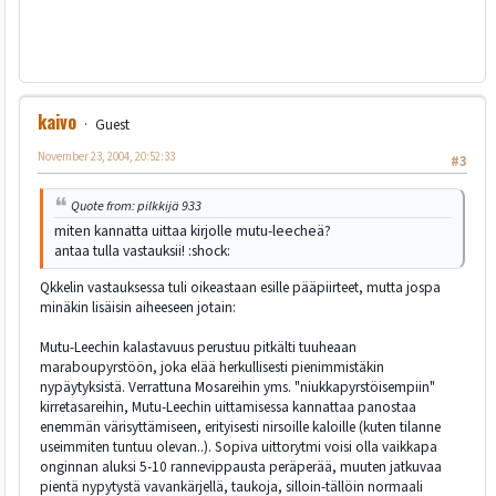
kaivo
Guest
November 23, 2004, 20:52:33
#3
Quote from: pilkkijä 933
miten kannatta uittaa kirjolle mutu-leecheä?
antaa tulla vastauksii! :shock:
Qkkelin vastauksessa tuli oikeastaan esille pääpiirteet, mutta jospa
minäkin lisäisin aiheeseen jotain:
Mutu-Leechin kalastavuus perustuu pitkälti tuuheaan
maraboupyrstöön, joka elää herkullisesti pienimmistäkin
nypäytyksistä. Verrattuna Mosareihin yms. "niukkapyrstöisempiin"
kirretasareihin, Mutu-Leechin uittamisessa kannattaa panostaa
enemmän värisyttämiseen, erityisesti nirsoille kaloille (kuten tilanne
useimmiten tuntuu olevan..). Sopiva uittorytmi voisi olla vaikkapa
onginnan aluksi 5-10 rannevippausta peräperää, muuten jatkuvaa
pientä nypytystä vavankärjellä, taukoja, silloin-tällöin normaali