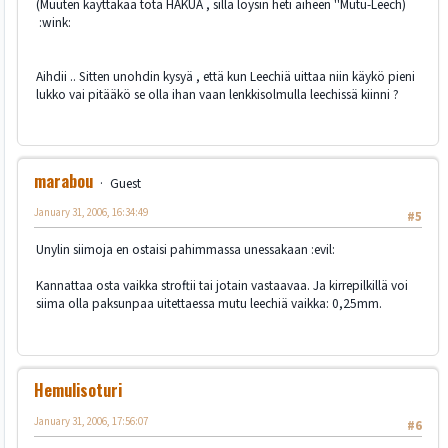
(Muuten käyttäkää tota HAKUA , sillä löysin heti aiheen ''Mutu-Leech)
:wink:
Aihdii .. Sitten unohdin kysyä , että kun Leechiä uittaa niin käykö pieni
lukko vai pitääkö se olla ihan vaan lenkkisolmulla leechissä kiinni ?
marabou
Guest
January 31, 2006, 16:34:49
#5
Unylin siimoja en ostaisi pahimmassa unessakaan :evil:
Kannattaa osta vaikka stroftii tai jotain vastaavaa. Ja kirrepilkillä voi
siima olla paksunpaa uitettaessa mutu leechiä vaikka: 0,25mm.
Hemulisoturi
January 31, 2006, 17:56:07
#6