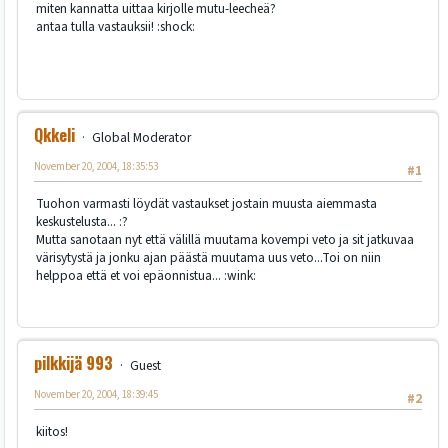
miten kannatta uittaa kirjolle mutu-leecheä?
antaa tulla vastauksii! :shock:
Qkkeli
Global Moderator
November 20, 2004, 18:35:53
#1
Tuohon varmasti löydät vastaukset jostain muusta aiemmasta
keskustelusta... :?
Mutta sanotaan nyt että välillä muutama kovempi veto ja sit jatkuvaa
värisytystä ja jonku ajan päästä muutama uus veto...Toi on niin
helppoa että et voi epäonnistua... :wink:
pilkkijä 993
Guest
November 20, 2004, 18:39:45
#2
kiitos!