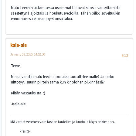
Mutu-Leechin uittamisessa useimmat taitavat suosia värisyttämistä
säestettynä ajoittaisilla houkutusvedoilla. Tähän pilkki soveltuukin
erinomaisesti eloisan pyrstönsä takia.
kala-ale
January 03, 2010, 14:52:30
#12
Terve!
Minkä väristä mutu leechiä porukka suosittelee siialle? Ja oisko
uittotyyli suurin piirtein sama kun kirjolohen pilkinnässä?
Kiitän vastauksista. :)
-Kala-ale
Mä verkot vetehen vain lasken laulellen ja luodolle käyn onkimaan...
<º(((((<