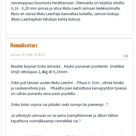
rannevippaus huomiota herättämään. Olennaista on käyttää ohutta
0,16 - 0,20 mm siimaa ja sitoa Mutu-Leech siimaan lenkkisolmulla.
Myös eri värisiä Mutu-Leechejä kannattaa kokeilla, samoin kokoja
(Mutu-Leechejähän tehdään kahta kokoa).
Hemulisoturi
January 30, 2006, 20:48:15
#4
Muuten kysyisin tosta siimasta .. Käykö punaisen puoleinen (merkkiä
Unyl) vetolujuus 2,4kg eli 0,16mm ..
Ostin just tänään uuden Mutu-Leechin .. Pituus n. 5cm , vihreä huisku
ja vaaleanvihreä pää . . Ylhäältä päin katsottuna karvapyrstön tyvessä
on vähän punaista siinä pään puolella. ..
Onko koko sopiva vai pitäskö vielä isompi tai pienempi.. ?
Ja uittotyyli varmaan on se sama (värisyttäminen ja silloin tällöin
tapahtuva voimakkaampi ranneliike) vai ?