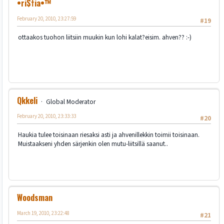
•ri$†ia•™
February 20, 2010, 23:27:59
#19
ottaakos tuohon liitsiin muukin kun lohi kalat?eisim. ahven?? :-)
Qkkeli
Global Moderator
February 20, 2010, 23:33:33
#20
Haukia tulee toisinaan riesaksi asti ja ahvenillekkin toimii toisinaan.
Muistaakseni yhden särjenkin olen mutu-liitsillä saanut..
Woodsman
March 19, 2010, 23:22:48
#21