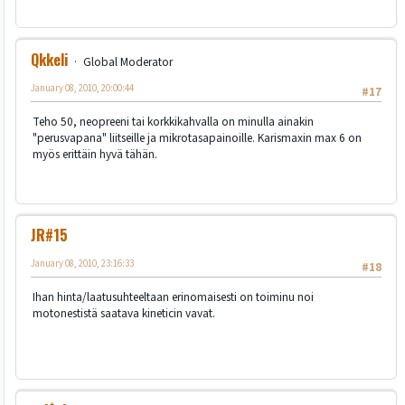
Qkkeli
Global Moderator
January 08, 2010, 20:00:44
#17
Teho 50, neopreeni tai korkkikahvalla on minulla ainakin
"perusvapana" liitseille ja mikrotasapainoille. Karismaxin max 6 on
myös erittäin hyvä tähän.
JR#15
January 08, 2010, 23:16:33
#18
Ihan hinta/laatusuhteeltaan erinomaisesti on toiminu noi
motonestistä saatava kineticin vavat.