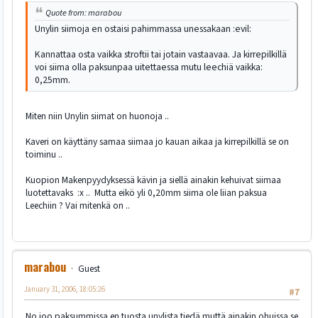
Quote from: marabou
Unylin siimoja en ostaisi pahimmassa unessakaan :evil:
Kannattaa osta vaikka stroftii tai jotain vastaavaa. Ja kirrepilkillä
voi siima olla paksunpaa uitettaessa mutu leechiä vaikka:
0,25mm.
Miten niin Unylin siimat on huonoja ..
Kaveri on käyttäny samaa siimaa jo kauan aikaa ja kirrepilkillä se on
toiminu ..
Kuopion Makenpyydyksessä kävin ja siellä ainakin kehuivat siimaa
luotettavaks :x .. Mutta eikö yli 0,20mm siima ole liian paksua
Leechiin ? Vai mitenkä on ..
marabou
Guest
January 31, 2006, 18:05:26
#7
No joo paksummissa en tuosta unylista tiedä muttä ainakin ohuissa se