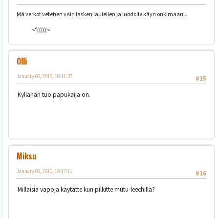
Mä verkot vetehen vain lasken laulellen ja luodolle käyn onkimaan...
<º(((((<
Olli
January 03, 2010, 16:11:37
#15
Kyllähän tuo papukaija on.
Miksu
January 08, 2010, 19:17:11
#16
Millaisia vapoja käytätte kun pilkitte mutu-leechillä?