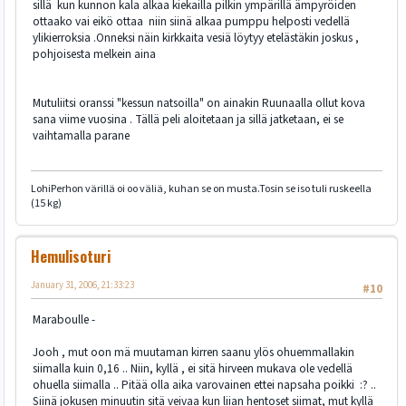
sillä kun kunnon kala alkaa kiekailla pilkin ympärillä ämpyröiden
ottaako vai eikö ottaa niin siinä alkaa pumppu helposti vedellä
ylikierroksia .Onneksi näin kirkkaita vesiä löytyy etelästäkin joskus ,
pohjoisesta melkein aina
Mutuliitsi oranssi "kessun natsoilla" on ainakin Ruunaalla ollut kova
sana viime vuosina . Tällä peli aloitetaan ja sillä jatketaan, ei se
vaihtamalla parane
LohiPerhon värillä oi oo väliä, kuhan se on musta.Tosin se iso tuli ruskeella
(15 kg)
Hemulisoturi
January 31, 2006, 21:33:23
#10
Maraboulle -
Jooh , mut oon mä muutaman kirren saanu ylös ohuemmallakin
siimalla kuin 0,16 .. Niin, kyllä , ei sitä hirveen mukava ole vedellä
ohuella siimalla .. Pitää olla aika varovainen ettei napsaha poikki :? ..
Siinä jokusen minuutin sitä veivaa kun liian hentoset siimat, mut kyllä