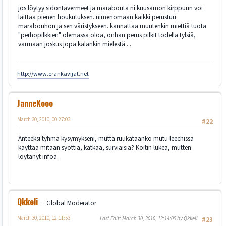
jos löytyy sidontavermeet ja marabouta ni kuusamon kirppuun voi
laittaa pienen houkutuksen..nimenomaan kaikki perustuu
marabouhon ja sen väristykseen. kannattaa muutenkin miettiä tuota
"perhopilkkien" olemassa oloa, onhan perus pilkit todella tylsiä,
varmaan joskus jopa kalankin mielestä ...
http://www.erankavijat.net
JanneKooo
March 30, 2010, 00:27:03
#22
Anteeksi tyhmä kysymykseni, mutta ruukataanko mutu leechissä
käyttää mitään syöttiä, katkaa, surviaisia? Koitin lukea, mutten
löytänyt infoa.
Qkkeli
Global Moderator
March 30, 2010, 12:11:53
Last Edit
: March 30, 2010, 12:14:05 by Qkkeli
#23