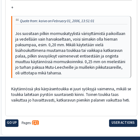
+
Quote from: kaivo on February 01, 2006, 13:51:01
Jos suositaan pilkin mormuskatyylistä värisyttämistä paikoillaan
ja vedellään vain harvakseltaan, voisi siimakin olla hieman
paksumpaa, esim. 0,20 mm. Mikäli käytetään vielä
lisähoukuttimena muutamaa toukkaa tai vaikkapa katkaravun
palaa, pilkin sivusyöksyt vaimenevat entisestään ja onginta
muuttuu käytännössä mormuskoinniksi. 0,25 mm on mielestäni
jo turhan paksua Mutu-Leecheille ja muillekin pikkutasareille,
oli uittotapa mikä tahansa.
Käytännössä yksi kärpäsentoukka ei juuri syöksyjä vaimenna, mikäli se
toukka laitetaan pyrstön suuntaisesti kiinni. Toinen toukka taas
vaikuttaa jo havaittavasti, katkaravun pienikin palanen vaikuttaa heti.
GO UP
Pages
1
USER ACTIONS