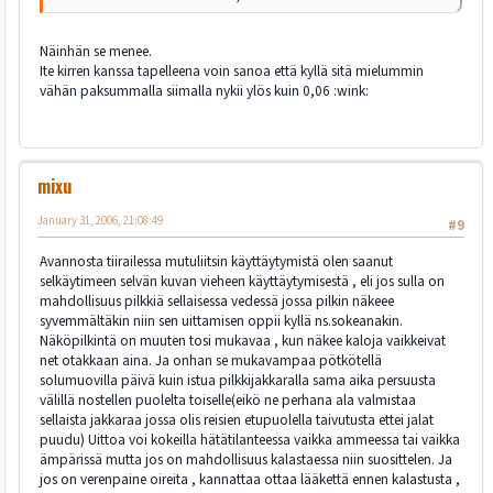
Näinhän se menee.
Ite kirren kanssa tapelleena voin sanoa että kyllä sitä mielummin
vähän paksummalla siimalla nykii ylös kuin 0,06 :wink:
mixu
January 31, 2006, 21:08:49
#9
Avannosta tiirailessa mutuliitsin käyttäytymistä olen saanut
selkäytimeen selvän kuvan vieheen käyttäytymisestä , eli jos sulla on
mahdollisuus pilkkiä sellaisessa vedessä jossa pilkin näkeee
syvemmältäkin niin sen uittamisen oppii kyllä ns.sokeanakin.
Näköpilkintä on muuten tosi mukavaa , kun näkee kaloja vaikkeivat
net otakkaan aina. Ja onhan se mukavampaa pötkötellä
solumuovilla päivä kuin istua pilkkijakkaralla sama aika persuusta
välillä nostellen puolelta toiselle(eikö ne perhana ala valmistaa
sellaista jakkaraa jossa olis reisien etupuolella taivutusta ettei jalat
puudu) Uittoa voi kokeilla hätätilanteessa vaikka ammeessa tai vaikka
ämpärissä mutta jos on mahdollisuus kalastaessa niin suosittelen. Ja
jos on verenpaine oireita , kannattaa ottaa lääkettä ennen kalastusta ,