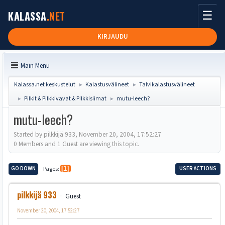
☰
KALASSA
.NET
KIRJAUDU
Main Menu
Kalassa.net keskustelut
Kalastusvälineet
Talvikalastusvälineet
►
►
Pilkit & Pilkkivavat & Pilkkisiimat
mutu-leech?
►
►
mutu-leech?
Started by pilkkijä 933, November 20, 2004, 17:52:27
0 Members and 1 Guest are viewing this topic.
GO DOWN
Pages
1
USER ACTIONS
pilkkijä 933
Guest
November 20, 2004, 17:52:27