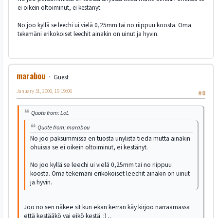
ei oikein oltoiminut, ei kestänyt.
No joo kyllä se leechi ui vielä 0,25mm tai no riippuu koosta. Oma
tekemäni erikokoiset leechit ainakin on uinut ja hyvin.
marabou
Guest
January 31, 2006, 19:19:06
#8
Quote from: LoL
Quote from: marabou
No joo paksummissa en tuosta unylista tiedä muttä ainakin
ohuissa se ei oikein oltoiminut, ei kestänyt.
No joo kyllä se leechi ui vielä 0,25mm tai no riippuu
koosta. Oma tekemäni erikokoiset leechit ainakin on uinut
ja hyvin.
Joo no sen näkee sit kun ekan kerran käy kirjoo narraamassa
että kestääkö vai eikö kestä :) ..