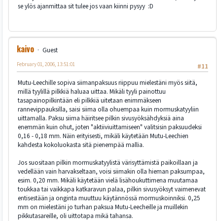
se ylös ajanmittaa sit tulee jos vaan kiinni pysyy :D
kaivo
Guest
February 01, 2006, 13:51:01
#11
Mutu-Leechille sopiva siimanpaksuus riippuu mielestäni myös siitä,
millä tyylillä pilkkiä haluaa uittaa. Mikäli tyyli painottuu
tasapainopilkintään eli pilkkiä uitetaan enimmäkseen
rannevippauksilla, saisi siima olla ohuempaa kuin mormuskatyyliin
uittamalla. Paksu siima häiritsee pilkin sivusyöksähdyksiä aina
enemmän kuin ohut, joten "aktiiviuittamiseen" valitsisin paksuudeksi
0,16 - 0,18 mm. Näin erityisesti, mikäli käytetään Mutu-Leechien
kahdesta kokoluokasta sitä pienempää mallia.
Jos suositaan pilkin mormuskatyylistä värisyttämistä paikoillaan ja
vedellään vain harvakseltaan, voisi siimakin olla hieman paksumpaa,
esim. 0,20 mm. Mikäli käytetään vielä lisähoukuttimena muutamaa
toukkaa tai vaikkapa katkaravun palaa, pilkin sivusyöksyt vaimenevat
entisestään ja onginta muuttuu käytännössä mormuskoinniksi. 0,25
mm on mielestäni jo turhan paksua Mutu-Leecheille ja muillekin
pikkutasareille, oli uittotapa mikä tahansa.