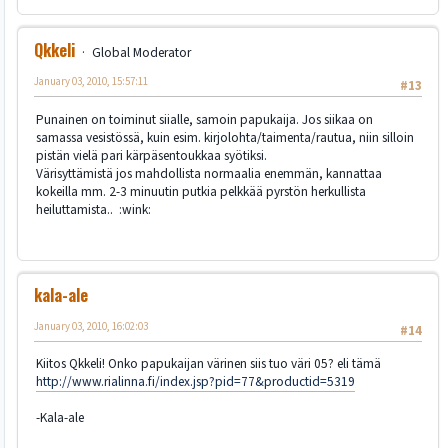
Qkkeli
Global Moderator
January 03, 2010, 15:57:11
#13
Punainen on toiminut siialle, samoin papukaija. Jos siikaa on
samassa vesistössä, kuin esim. kirjolohta/taimenta/rautua, niin silloin
pistän vielä pari kärpäsentoukkaa syötiksi.
Värisyttämistä jos mahdollista normaalia enemmän, kannattaa
kokeilla mm. 2-3 minuutin putkia pelkkää pyrstön herkullista
heiluttamista.. :wink:
kala-ale
January 03, 2010, 16:02:03
#14
Kiitos Qkkeli! Onko papukaijan värinen siis tuo väri 05? eli tämä
http://www.rialinna.fi/index.jsp?pid=77&productid=5319
-Kala-ale