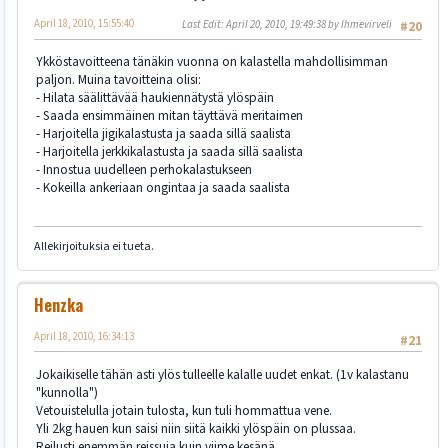
April 18, 2010, 15:55:40
Last Edit
: April 20, 2010, 19:49:38 by Ihmevirveli
#20
Ykköstavoitteena tänäkin vuonna on kalastella mahdollisimman
paljon. Muina tavoitteina olisi:
- Hilata säälittävää haukiennätystä ylöspäin
- Saada ensimmäinen mitan täyttävä meritaimen
- Harjoitella jigikalastusta ja saada sillä saalista
- Harjoitella jerkkikalastusta ja saada sillä saalista
- Innostua uudelleen perhokalastukseen
- Kokeilla ankeriaan ongintaa ja saada saalista
Allekirjoituksia ei tueta.
Henzka
April 18, 2010, 16:34:13
#21
Jokaikiselle tähän asti ylös tulleelle kalalle uudet enkat. (1v kalastanu
"kunnolla")
Vetouistelulla jotain tulosta, kun tuli hommattua vene.
Yli 2kg hauen kun saisi niin siitä kaikki ylöspäin on plussaa.
Reilusti enemmän reissuja kuin viime kesänä.