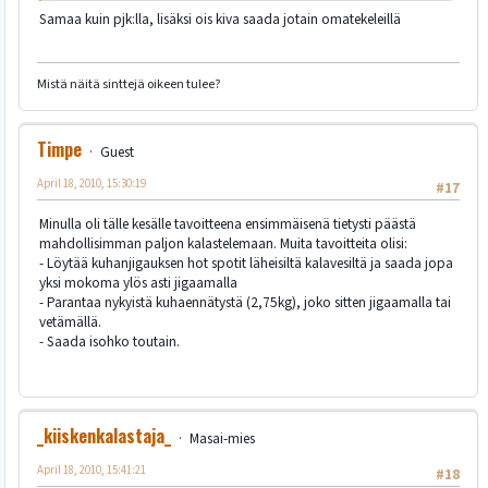
Samaa kuin pjk:lla, lisäksi ois kiva saada jotain omatekeleillä
Mistä näitä sinttejä oikeen tulee?
Timpe
Guest
April 18, 2010, 15:30:19
#17
Minulla oli tälle kesälle tavoitteena ensimmäisenä tietysti päästä
mahdollisimman paljon kalastelemaan. Muita tavoitteita olisi:
- Löytää kuhanjigauksen hot spotit läheisiltä kalavesiltä ja saada jopa
yksi mokoma ylös asti jigaamalla
- Parantaa nykyistä kuhaennätystä (2,75kg), joko sitten jigaamalla tai
vetämällä.
- Saada isohko toutain.
_kiiskenkalastaja_
Masai-mies
April 18, 2010, 15:41:21
#18