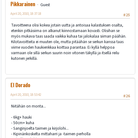
Pikkarainen
Guest
April 20, 2010, 18:37:18
#25
Tavoitteena olisi kokea jotain uutta ja antoisaa kalastuksen osalta,
etenkin pitkäsiima on alkanut kiinnostamaan kovasti. Olisihan se
myös mukava taas saada vaikka kuhaa tai jalokalaa siiman päähän.
Kilotavoitteita ei muuten ole, mutta pitäähän se serkun kanssa taas
viime vuoden haukienkkaa koittaa parantaa. Ei kyllä helppoa
varmaan ole sillä serkun suurin noin vitonen täkyllä ja itsellä reilu
kutonen jerkillä.
El Dorado
April 20, 2010, 18:53:42
#26
Niitähän on monta...
- 6kg+ hauki
- 50cm+ kuha
- Sanginjoelta taimen ja kirjolohi...
- Kipinänkoskelta mittaharri ja -taimen perholla