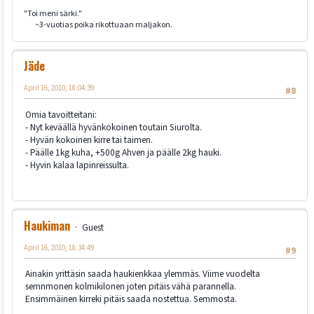
"Toi meni särki."
~3-vuotias poika rikottuaan maljakon.
Jäde
April 16, 2010, 18:04:39
#8
Omia tavoitteitani:
- Nyt keväällä hyvänkokoinen toutain Siurolta.
- Hyvän kokoinen kirre tai taimen.
- Päälle 1kg kuha, +500g Ahven ja päälle 2kg hauki.
- Hyvin kalaa lapinreissulta.
Haukiman
Guest
April 16, 2010, 18:34:49
#9
Ainakin yrittäsin saada haukienkkaa ylemmäs. Viime vuodelta
semnmonen kolmikilonen joten pitäis vähä parannella.
Ensimmäinen kirreki pitäis saada nostettua. Semmosta.