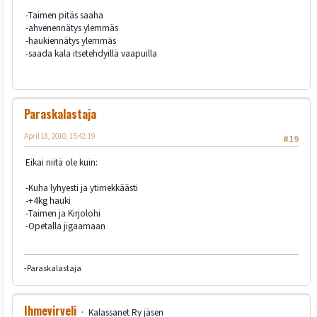
-Taimen pitäs saaha
-ahvenennätys ylemmäs
-haukiennätys ylemmäs
-saada kala itsetehdyillä vaapuilla
Paraskalastaja
April 18, 2010, 15:42:19
#19
Eikai niitä ole kuin:
-Kuha lyhyesti ja ytimekkäästi
-+4kg hauki
-Taimen ja Kirjolohi
-Opetalla jigaamaan
-Paraskalastaja
Ihmevirveli
Kalassanet Ry jäsen