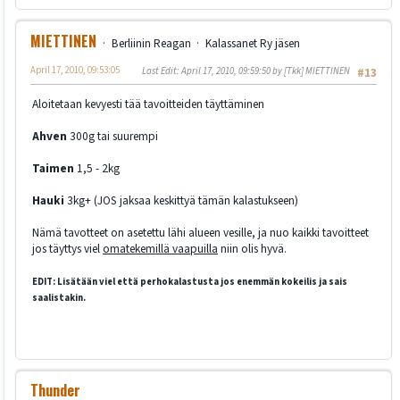
MIETTINEN
Berliinin Reagan
Kalassanet Ry jäsen
April 17, 2010, 09:53:05
Last Edit
: April 17, 2010, 09:59:50 by [Tkk] MIETTINEN
#13
Aloitetaan kevyesti tää tavoitteiden täyttäminen
Ahven
300g tai suurempi
Taimen
1,5 - 2kg
Hauki
3kg+ (JOS jaksaa keskittyä tämän kalastukseen)
Nämä tavotteet on asetettu lähi alueen vesille, ja nuo kaikki tavoitteet
jos täyttys viel
omatekemillä vaapuilla
niin olis hyvä.
EDIT: Lisätään viel että perhokalastusta jos enemmän kokeilis ja sais
saalistakin.
Thunder