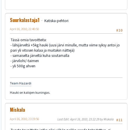
Suurkalastaja1
Katiska-pehtori
April 16, 2010, 22:40:50
#10
Tässä omia tavoitteita:
- lähijärveltä +5kg hauki (uusi järvi minulle, mutta viime syksy antoi jo
pari yli vitosen kalaa ja muitakin nättejä)
- samaiselta järveltä kuha soutamalla
- järvilohi/-taimen
- yli 500g ahven
Team Hazardi
Hauki on kalojen kuningas.
Miskala
April 16, 2010, 23:19:56
Last Edit
: April 16, 2010, 23:22:29 by Miskala
#11