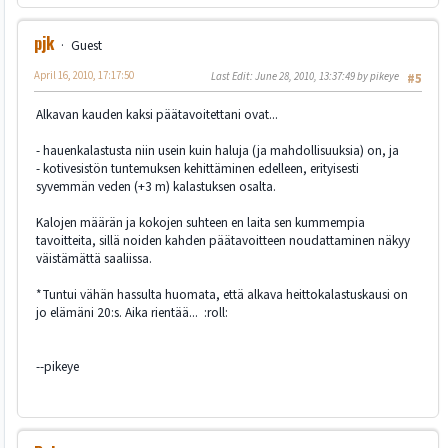
pjk
Guest
April 16, 2010, 17:17:50
Last Edit
: June 28, 2010, 13:37:49 by pikeye
#5
Alkavan kauden kaksi päätavoitettani ovat...
- hauenkalastusta niin usein kuin haluja (ja mahdollisuuksia) on, ja
- kotivesistön tuntemuksen kehittäminen edelleen, erityisesti
syvemmän veden (+3 m) kalastuksen osalta.
Kalojen määrän ja kokojen suhteen en laita sen kummempia
tavoitteita, sillä noiden kahden päätavoitteen noudattaminen näkyy
väistämättä saaliissa.
*Tuntui vähän hassulta huomata, että alkava heittokalastuskausi on
jo elämäni 20:s. Aika rientää... :roll:
--pikeye