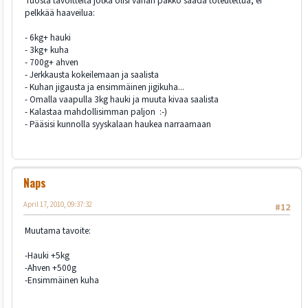
Tuosta tavoitteita jotka olisi vähän pakko saada toteutettua, ei
pelkkää haaveilua:
- 6kg+ hauki
- 3kg+ kuha
- 700g+ ahven
- Jerkkausta kokeilemaan ja saalista
- Kuhan jigausta ja ensimmäinen jigikuha...
- Omalla vaapulla 3kg hauki ja muuta kivaa saalista
- Kalastaa mahdollisimman paljon :-)
- Pääsisi kunnolla syyskalaan haukea narraamaan
Naps
April 17, 2010, 09:37:32
#12
Muutama tavoite:
-Hauki +5kg
-Ahven +500g
-Ensimmäinen kuha