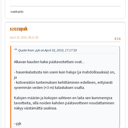
-nelitahti
szczupak
April 18, 2010, 09:21:50
#16
Quote from: pjk on April 16, 2010, 17:17:50
Alkavan kauden kaksi päätavoitettani ovat...
- hauenkalastusta niin usein kuin haluja (ja mahdollisuuksia) on,
ja
- kotivesistön tuntemuksen kehittäminen edelleen, erityisesti
syvemmän veden (+3 m) kalastuksen osalta.
Kalojen määrän ja kokojen suhteen en laita sen kummempia
tavoitteita, sillä noiden kahden päätavoitteen noudattaminen
näkyy väistämättä saaliissa.
--pjk