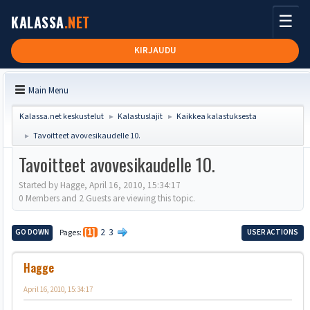
☰
KALASSA
.NET
KIRJAUDU
Main Menu
Kalassa.net keskustelut
Kalastuslajit
Kaikkea kalastuksesta
►
►
Tavoitteet avovesikaudelle 10.
►
Tavoitteet avovesikaudelle 10.
Started by Hagge, April 16, 2010, 15:34:17
0 Members and 2 Guests are viewing this topic.
2
3
GO DOWN
Pages
1
USER ACTIONS
Hagge
April 16, 2010, 15:34:17