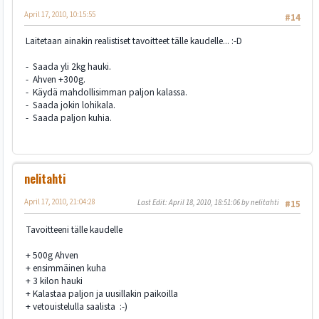
April 17, 2010, 10:15:55
#14
Laitetaan ainakin realistiset tavoitteet tälle kaudelle... :-D
- Saada yli 2kg hauki.
- Ahven +300g.
- Käydä mahdollisimman paljon kalassa.
- Saada jokin lohikala.
- Saada paljon kuhia.
nelitahti
April 17, 2010, 21:04:28
Last Edit
: April 18, 2010, 18:51:06 by nelitahti
#15
Tavoitteeni tälle kaudelle
+ 500g Ahven
+ ensimmäinen kuha
+ 3 kilon hauki
+ Kalastaa paljon ja uusillakin paikoilla
+ vetouistelulla saalista :-)