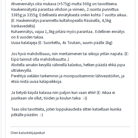
Ahvenennätys olisi mukava (+575g) mutta 500g on tavoitteena.
Haukiennätystä parantaa vihdoin ja viimein, 2 isointa punnittua
3385g ja 3355g. Edellisestä ennätyksestä onkin kohta 7 vuotta aikaa..
(E: Haukiennätys parannettu kultahopealla Räsäsellä, 4,5kg
Vankavedeltä)
Kuhaennätys, vajaa 1,3kg pitäisi myös parantaa.. Edellinen ennätys
on 8 vuoden takaa.
Uusia kalalajeja (E: Suoritettu, 4x Toutain, suurin päälle 2kg)
Jos hyvä mahdollisuus, niin meritaimenen tai siikoja yritän napata. (E:
Eipä tainnut olla mahdollisuutta..)
Aloitella ainakin kevyillä välineillä kalastus, hetken päästä ehkä jopa
ultrakevyillä.
Perehtyä vieläkin tarkemmin ja monipuolisemmin lähivesistöihin, ja
etsiä niistä uusia kalapaikkoja.
Ja tietysti käydä kalassa niin paljon kun vaan ehtii! (E: Aikaa ei
juurikaan ole ollut, töiden ja koulun takia :-))
Taas olisi tavotteita, joten loppukaudesta sitten katsellaan kuinka
pitkälle päästiin :-)
Olen kalastelijapoika!