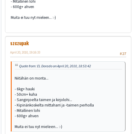
- Mitallinen lohi
- 600g+ ahven
Muita ei tuu nyt mieleen... :-)
szczupak
April 20, 2010, 19:16:33
#27
Quote from: EL Dorado on April 20, 2010, 18:53:42
Niitähän on monta...
- 6kg+ hauki
- 50cm+ kuha
- Sanginjoelta taimen ja kirjolohi...
- Kipinänkoskelta mittaharri ja -taimen perholla
- Mitallinen lohi
- 600g+ ahven
Muita ei tuu nyt mieleen... :-)