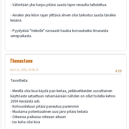
- Vähintään yksi harjus pitäisi saada lapin reissulta taltutettua.
- Ainakin yksi kilon rajan ylittävä ahven olisi tarkoitus saada tänäkin
kesänä.
- Pyydystää "Veikolle" runsaasti haukia korvaukseksi ilmaisesta
venepaikasta.
Thenextone
April 22, 2010, 20:58:31
#29
Tavoitteita:
- Merellä olisi kiva käydä pari kertaa, jerkkivehkeiden vuosittainen
käyttöaste satsattuun rahamäärään nähden on ollut todella kehno
2006 keväästä asti.
- Kohouisteluun pitäisi paneutua paremmin
- Muutama potentiaalinen uusi järvi pitäisi testata
- Oikeassa paikassa oikeaan aikaan
- Iso kuha olisi kiva