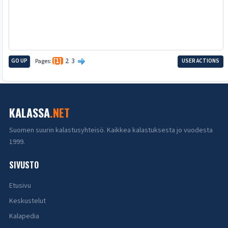
2
3
GO UP
Pages
1
USER ACTIONS
KALASSA
.NET
Suomen suurin kalastusyhteisö. Kaikkea kalastuksesta jo vuodesta
1999.
SIVUSTO
Etusivu
Keskustelut
Kalapedia