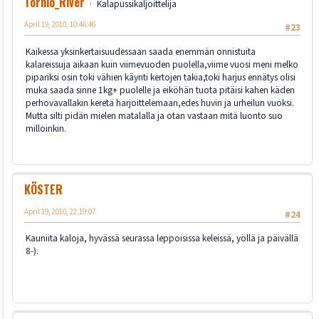
Tornio_River
Kalapussikaljoittelija
April 19, 2010, 10:46:46
#23
Kaikessa yksinkertaisuudessaan saada enemmän onnistuita
kalareissuja aikaan kuin viimevuoden puolella,viime vuosi meni melko
pipariksi osin toki vähien käynti kertojen takia,toki harjus ennätys olisi
muka saada sinne 1kg+ puolelle ja eiköhän tuota pitäisi kahen käden
perhovavallakin keretä harjoittelemaan,edes huvin ja urheilun vuoksi.
Mutta silti pidän mielen matalalla ja otan vastaan mitä luonto suo
milloinkin.
KÖSTER
April 19, 2010, 22:19:07
#24
Kauniita kaloja, hyvässä seurassa leppoisissa keleissä, yöllä ja päivällä
8-).