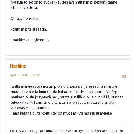
Nyt kun toiset on jo avovesikauden avannut niin pistetääns tänne
sitten tavoitteita.
Omalla kohdalla:
- taimen pitäisi saada,
- haukienkkaa ylemmäs.
Harkkis
April 16, 2010, 15:58:07
#1
Itsellä menee avovesikausi pitkälti uistellessa, ja sen suhteen ei ole
muuta tavoitetta kuin saada kalaa itse-tehdyillä vaapuilla. Yli 4kg
haukeen olisin jo tyytyväinen, mutta ei niillä kiloilla niin väliä, kunhan
tulee kalaa. YM taimen ois kanssa hieno saalis, mutta sitä en ala
vartavasten jahtaamaan.
Tänä kesänä oli tarkoitus tehdä myös muutama reissu merelle.
Loistavia vaappuja ja muita kalastukseen liittyviä tarvikkeita! Saalisploki!