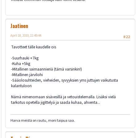
Jaatinen
April 18, 2010, 22:49:44
#22
Tavotteet tälle kaudelle ois
-Suurhauki +7kg
-Kuha +5kg
-Mitallinen saimaannieriä (tämä varsinkin!)
-Mitallinen järvilohi
-Sääolosuhteiden, vieheiden, syvyyksien yms juttujen vaikutusta
kalantuloon
Nämä nimenomaan sisävesillä ja vetouistelemalla. Lisäksi vielä
tarkotus opetella jigittelyä ja saada kuhaa, ahventa...
Harva meistä on rautu, moni taipua saa.