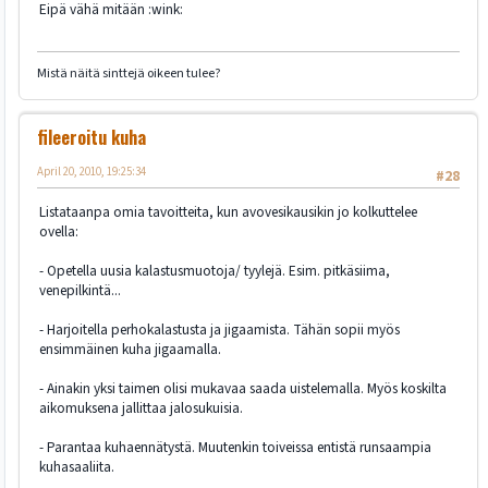
Eipä vähä mitään :wink:
Mistä näitä sinttejä oikeen tulee?
fileeroitu kuha
April 20, 2010, 19:25:34
#28
Listataanpa omia tavoitteita, kun avovesikausikin jo kolkuttelee
ovella:
- Opetella uusia kalastusmuotoja/ tyylejä. Esim. pitkäsiima,
venepilkintä...
- Harjoitella perhokalastusta ja jigaamista. Tähän sopii myös
ensimmäinen kuha jigaamalla.
- Ainakin yksi taimen olisi mukavaa saada uistelemalla. Myös koskilta
aikomuksena jallittaa jalosukuisia.
- Parantaa kuhaennätystä. Muutenkin toiveissa entistä runsaampia
kuhasaaliita.