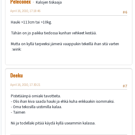
Peleconex
Kalojen tiskaaja
April 16, 2010, 17:18:46
#6
Hauki >113cm tai >10kg.
Tähän on jo paikka tiedossa kunhan vehkeet kestää.
Mutta on kyllä tarpeeksi jämerä vaappukin tekeillä ihan sitä varten
:wink:
Deeku
April 16, 2010, 17:30:21
#7
Pistetäänpä omiaki tavotteita.
- Olis ihan kiva saada hauki ja ehkä kuha enkkaakin isommaksi.
- Oma tekosilla uistimilla kalaa.
- Taimen
Nii ja todellaki pitää käydä kyllä useammin kalassa.