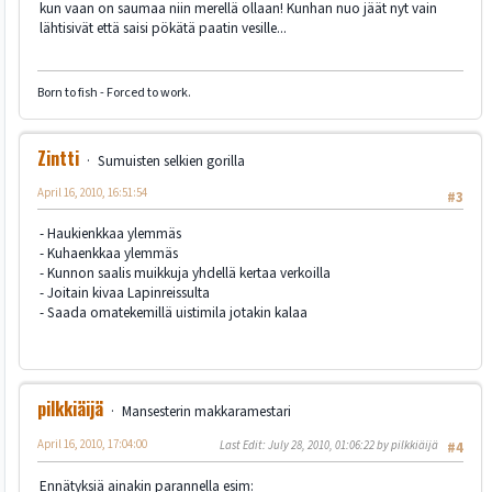
kun vaan on saumaa niin merellä ollaan! Kunhan nuo jäät nyt vain
lähtisivät että saisi pökätä paatin vesille...
Born to fish - Forced to work.
Zintti
Sumuisten selkien gorilla
April 16, 2010, 16:51:54
#3
- Haukienkkaa ylemmäs
- Kuhaenkkaa ylemmäs
- Kunnon saalis muikkuja yhdellä kertaa verkoilla
- Joitain kivaa Lapinreissulta
- Saada omatekemillä uistimila jotakin kalaa
pilkkiäijä
Mansesterin makkaramestari
April 16, 2010, 17:04:00
Last Edit
: July 28, 2010, 01:06:22 by pilkkiäijä
#4
Ennätyksiä ainakin parannella esim: