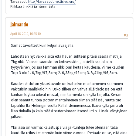
Tarvaaput:
http://tarvaaput.nettisivu.org/
Klikkaa linkkiä ja hämmästy
jalmardo
April 16, 2010, 16:25:10
#2
Samat tavoitteet kuin ketjun avaajalla.
Lähdetään nyt vaikka siitä että hauen suhteen pitäisi saada metri ja
7kg rikki. Vaasan saaristo on kotivesistöni, ja siellä saa olla jo
tyytyväinen jos saa femman rikki pari kertaa kaudessa. Viime kauden
Top 3 oli: 1. 6,7kg/97,5cm; 2. 6,35kg/99cm; 3. 5,41kg/96,5cm.
Kauden ehdoton ykköstavoite on kuitenkin meritaimenen saaminen
vakituisiin saaliskaloihin. Usko siihen on vahva sillä tiedossa on että
kunhan löytää oikeat mestat, niin taimenta on kyllä tarjolla. Kerran
olen saanut tuntea potran meritaimenen siiman päässä, mutta tuo
tapahtui Itä-Helsingin vesillä Kallahdenniemessä. Ikävä kyllä jarru oli
liian tiukalla ja kala pääsi teutaroimaan itsensä irti n. 10sek. väsytyksen
jälkeen.
Yksi asia on varma: kalastuspäiviä ja -tunteja tulee olemaan tällä
kaudella reilusti enemmän kuin viime vuonna. Periaate on se, että aina