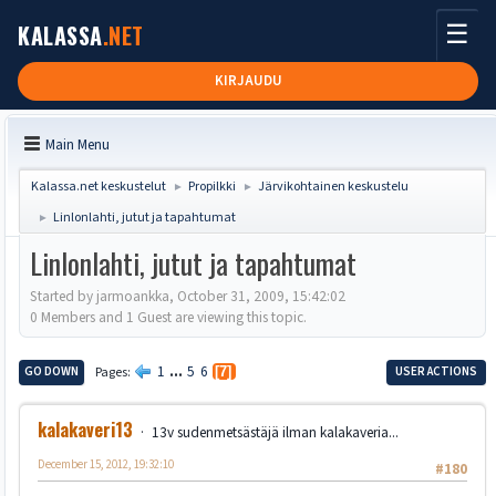
☰
KALASSA
.NET
KIRJAUDU
Main Menu
Kalassa.net keskustelut
Propilkki
Järvikohtainen keskustelu
►
►
Linlonlahti, jutut ja tapahtumat
►
Linlonlahti, jutut ja tapahtumat
Started by jarmoankka, October 31, 2009, 15:42:02
0 Members and 1 Guest are viewing this topic.
1
...
5
6
GO DOWN
Pages
7
USER ACTIONS
kalakaveri13
13v sudenmetsästäjä ilman kalakaveria...
December 15, 2012, 19:32:10
#180