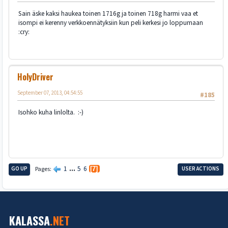
Sain äske kaksi haukea toinen 1716g ja toinen 718g harmi vaa et
isompi ei kerenny verkkoennätyksiin kun peli kerkesi jo loppumaan
:cry:
HolyDriver
September 07, 2013, 04:54:55
#185
Isohko kuha linlolta. :-)
1
...
5
6
GO UP
Pages
7
USER ACTIONS
KALASSA
.NET