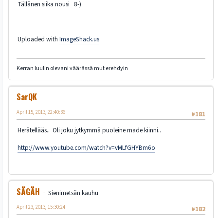
Tällänen siika nousi 8-)
Uploaded with
ImageShack.us
Kerran luulin olevani väärässä mut erehdyin
SarQK
April 15, 2013, 22:40:36
#181
Herätellääs.. Oli joku jytkymmä puoleine made kiinni..
http://www.youtube.com/watch?v=vMLfGHYBm6o
SÄGÄH
Sienimetsän kauhu
April 23, 2013, 15:30:24
#182