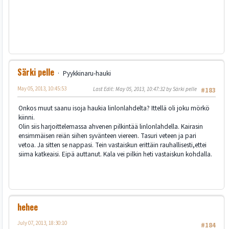
Särki pelle
Pyykkinaru-hauki
May 05, 2013, 10:45:53
Last Edit
: May 05, 2013, 10:47:32 by Särki pelle
#183
Onkos muut saanu isoja haukia linlonlahdelta? Ittellä oli joku mörkö
kiinni.
Olin siis harjoittelemassa ahvenen pilkintää linlonlahdella. Kairasin
ensimmäisen reiän siihen syvänteen viereen. Tasuri veteen ja pari
vetoa. Ja sitten se nappasi. Tein vastaiskun erittäin rauhallisesti,ettei
siima katkeaisi. Eipä auttanut. Kala vei pilkin heti vastaiskun kohdalla.
hehee
July 07, 2013, 18:30:10
#184