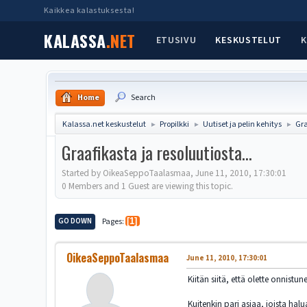
Kaikkea kalastuksesta!
KALASSA
.NET
ETUSIVU
KESKUSTELUT
K
Home
Search
Kalassa.net keskustelut
Propilkki
Uutiset ja pelin kehitys
Gra
►
►
►
Graafikasta ja resoluutiosta...
Started by OikeaSeppoTaalasmaa, June 11, 2010, 17:30:01
0 Members and 1 Guest are viewing this topic.
GO DOWN
Pages
1
OikeaSeppoTaalasmaa
June 11, 2010, 17:30:01
Kiitän siitä, että olette onnis
Kuitenkin pari asiaa, joista hal