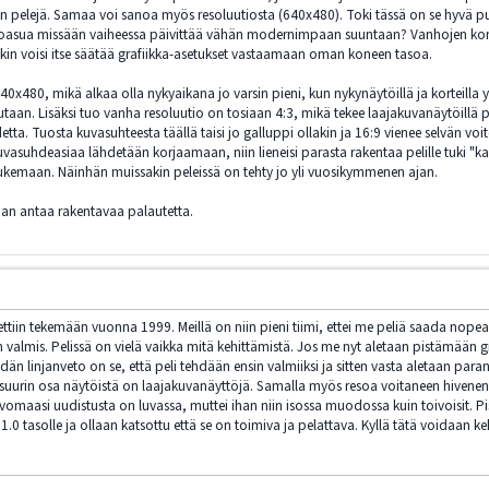
n pelejä. Samaa voi sanoa myös resoluutiosta (640x480). Toki tässä on se hyvä puoli
ulkoasua missään vaiheessa päivittää vähän modernimpaan suuntaan? Vanhojen koneid
säkin voisi itse säätää grafiikka-asetukset vastaamaan oman koneen tasoa.
x480, mikä alkaa olla nykyaikana jo varsin pieni, kun nykynäytöillä ja korteilla y
aan. Lisäksi tuo vanha resoluutio on tosiaan 4:3, mikä tekee laajakuvanäytöillä pel
etta. Tuosta kuvasuhteesta täällä taisi jo galluppi ollakin ja 16:9 vienee selvän v
kuvasuhdeasiaa lähdetään korjaamaan, niin lieneisi parasta rakentaa pelille tuki "ka
 tukemaan. Näinhän muissakin peleissä on tehty jo yli vuosikymmenen ajan.
aan antaa rakentavaa palautetta.
itettiin tekemään vuonna 1999. Meillä on niin pieni tiimi, ettei me peliä saada nope
valmis. Pelissä on vielä vaikka mitä kehittämistä. Jos me nyt aletaan pistämään gr
än linjanveto on se, että peli tehdään ensin valmiiksi ja sitten vasta aletaan par
urin osa näytöistä on laajakuvanäyttöjä. Samalla myös resoa voitaneen hivenen no
vomaasi uudistusta on luvassa, muttei ihan niin isossa muodossa kuin toivoisit. Pi
.0 tasolle ja ollaan katsottu että se on toimiva ja pelattava. Kyllä tätä voidaan ke