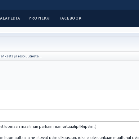
ALAPEDIA
PROPILKKI
FACEBOOK
afikasta ja resoluutiosta...
tuneet luomaan maailman parhaimman virtuaalipilkkipelin :)
uan huomauttaa ja ne liittyvät pelin ulkoasuun, joka ei ole juurikaan muuttunut pel