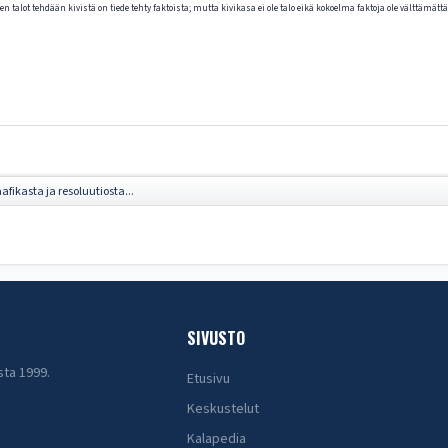
n talot tehdään kivistä on tiede tehty faktoista; mutta kivikasa ei ole talo eikä kokoelma faktoja ole välttämättä 
afikasta ja resoluutiosta...
SIVUSTO
sta 1999.
Etusivu
Keskustelut
Kalapedia