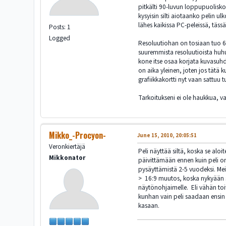
pitkälti 90-luvun loppupuolisko
kysyisin silti aiotaanko pelin 
lähes kaikissa PC-peleissä, täs
Posts: 1
Logged
Resoluutiohan on tosiaan tuo 640
suuremmista resoluutioista huhut
kone itse osaa korjata kuvasuhd
on aika yleinen, joten jos tätä 
grafiikkakortti nyt vaan sattuu
Tarkoitukseni ei ole haukkua, v
Mikko_-Procyon-
June 15, 2010, 20:05:51
Veronkiertäjä
Peli näyttää siltä, koska se alo
Mikkonator
päivittämään ennen kuin peli on 
pysäyttämistä 2-5 vuodeksi. Meid
> 16:9 muutos, koska nykyään su
näytönohjaimelle. Eli vähän toi
kunhan vain peli saadaan ensin 1
kasaan.