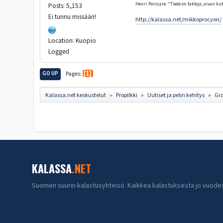
Posts: 5,153
Henri Poincare: "Tiede on faktoja; aivan kute
Ei tunnu missään!
http://kalassa.net/mikkoprocyon/
Location: Kuopio
Logged
GO UP
Pages
1
Kalassa.net keskustelut
Propilkki
Uutiset ja pelin kehitys
Gra
►
►
►
KALASSA
.NET
Suomen suurin kalastusyhteisö. Kaikkea kalastuksesta jo vuode