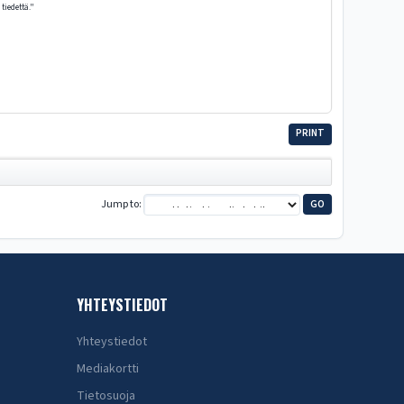
tiedettä."
PRINT
Jump to
YHTEYSTIEDOT
Yhteystiedot
Mediakortti
Tietosuoja