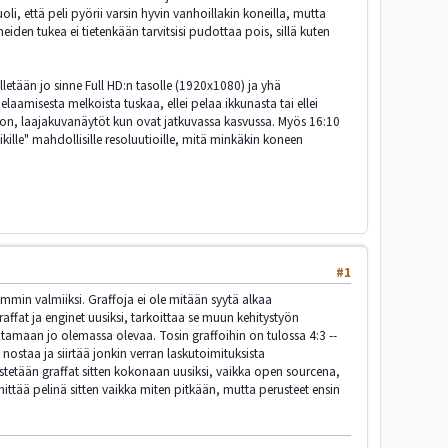
, että peli pyörii varsin hyvin vanhoillakin koneilla, mutta
en tukea ei tietenkään tarvitsisi pudottaa pois, sillä kuten
lletään jo sinne Full HD:n tasolle (1920x1080) ja yhä
aamisesta melkoista tuskaa, ellei pelaa ikkunasta tai ellei
oiton, laajakuvanäytöt kun ovat jatkuvassa kasvussa. Myös 16:10
ikille" mahdollisille resoluutioille, mitä minkäkin koneen
#1
ammin valmiiksi. Graffoja ei ole mitään syytä alkaa
affat ja enginet uusiksi, tarkoittaa se muun kehitystyön
antamaan jo olemassa olevaa. Tosin graffoihin on tulossa 4:3 --
staa ja siirtää jonkin verran laskutoimituksista
stetään graffat sitten kokonaan uusiksi, vaikka open sourcena,
hittää pelinä sitten vaikka miten pitkään, mutta perusteet ensin