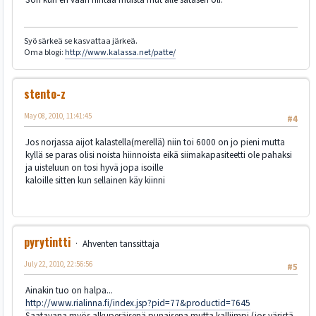
Syö särkeä se kasvattaa järkeä.
Oma blogi:
http://www.kalassa.net/patte/
stento-z
May 08, 2010, 11:41:45
#4
Jos norjassa aijot kalastella(merellä) niin toi 6000 on jo pieni mutta
kyllä se paras olisi noista hiinnoista eikä siimakapasiteetti ole pahaksi
ja uisteluun on tosi hyvä jopa isoille
kaloille sitten kun sellainen käy kiinni
pyrytintti
Ahventen tanssittaja
July 22, 2010, 22:56:56
#5
Ainakin tuo on halpa...
http://www.rialinna.fi/index.jsp?pid=77&productid=7645
Saatavana myös alkuperäisenä punaisena mutta kalliimpi (jos väristä