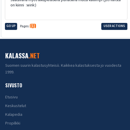
on kiinni :wink:)
GO UP
Pages
1
USER ACTIONS
KALASSA
.NET
Suomen suurin kalastusyhteisö. Kaikkea kalastuksesta jo vuodesta
1999.
SIVUSTO
Etusivu
Keskustelut
Kalapedia
Propilkki