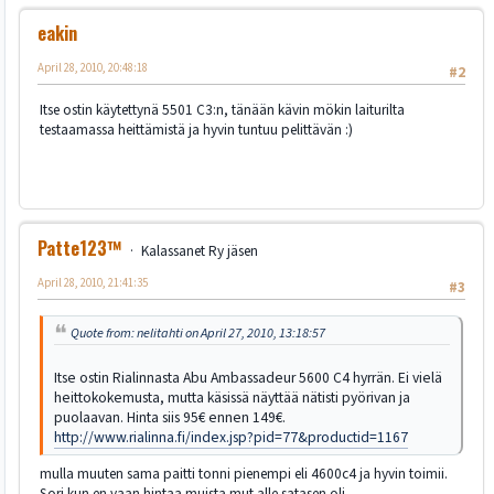
eakin
April 28, 2010, 20:48:18
#2
Itse ostin käytettynä 5501 C3:n, tänään kävin mökin laiturilta
testaamassa heittämistä ja hyvin tuntuu pelittävän :)
Patte123™
Kalassanet Ry jäsen
April 28, 2010, 21:41:35
#3
Quote from: nelitahti on April 27, 2010, 13:18:57
Itse ostin Rialinnasta Abu Ambassadeur 5600 C4 hyrrän. Ei vielä
heittokokemusta, mutta käsissä näyttää nätisti pyörivan ja
puolaavan. Hinta siis 95€ ennen 149€.
http://www.rialinna.fi/index.jsp?pid=77&productid=1167
mulla muuten sama paitti tonni pienempi eli 4600c4 ja hyvin toimii.
Sori kun en vaan hintaa muista mut alle satasen oli.