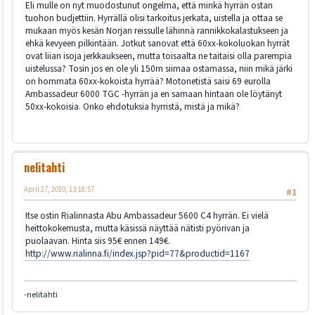
Eli mulle on nyt muodostunut ongelma, että minkä hyrrän ostan
tuohon budjettiin. Hyrrällä olisi tarkoitus jerkata, uistella ja ottaa se
mukaan myös kesän Norjan reissulle lähinnä rannikkokalastukseen ja
ehkä kevyeen pilkintään. Jotkut sanovat että 60xx-kokoluokan hyrrät
ovat liian isoja jerkkaukseen, mutta toisaalta ne taitaisi olla parempia
uistelussa? Tosin jos en ole yli 150m siimaa ostamassa, niin mikä järki
on hommata 60xx-kokoista hyrrää? Motonetistä saisi 69 eurolla
Ambassadeur 6000 TGC -hyrrän ja en samaan hintaan ole löytänyt
50xx-kokoisia. Onko ehdotuksia hyrristä, mistä ja mikä?
nelitahti
April 27, 2010, 13:18:57
#1
Itse ostin Rialinnasta Abu Ambassadeur 5600 C4 hyrrän. Ei vielä
heittokokemusta, mutta käsissä näyttää nätisti pyörivan ja
puolaavan. Hinta siis 95€ ennen 149€.
http://www.rialinna.fi/index.jsp?pid=77&productid=1167
-nelitahti