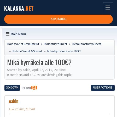
☰
KALASSA
.NET
KIRJAUDU
Main Menu
Kalassa.net keskustelut
Kalastusvälineet
Kesäkalastusvälineet
►
►
Kelat & Vavat & Siimat
Mikä hyrräkela alle 100€?
►
►
Mikä hyrräkela alle 100€?
Started by eakin, April 22, 2010, 20:35:08
0 Members and 1 Guest are viewing this topic.
GO DOWN
Pages
1
USER ACTIONS
eakin
April 22, 2010, 20:35:08